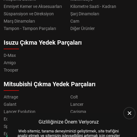
Emniyet Kemer ve Aksesuarları
Kilometre Saati - Kadran
Süspansiyon ve Direksiyon
Şarj Dinamoları
Marş Dinamoları
Cam
Tampon - Tampon Parçaları
Diğer Ürünler
Isuzu Çıkma Yedek Parçaları
D-Max
Amigo
Trooper
Mitsubishi Çıkma Yedek Parçaları
Attrage
Colt
Galant
Lancer
Lancer Evolution
Carisma
Eclipse
Grandis
Gizliliğinize Önem Veriyoruz
Space Star
ASX
Web sitemiz, tarama deneyiminizi geliştirmek, site trafiğini
Eclipse Cross
OUTLANDER
analiz etmek ve sitemizin işlevselliğini artırmak için çerezler