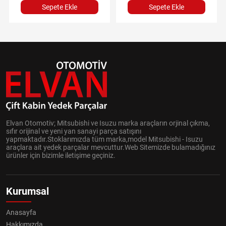
Sepete Ekle
Sepete Ekle
Elvan Otomotiv; Mitsubishi ve Isuzu marka araçların orjinal çıkma,
sıfır orijinal ve yeni yan sanayi parça satışını
yapmaktadır.Stoklarımızda tüm marka,model Mitsubishi - Isuzu
araçlara ait yedek parçalar mevcuttur.Web Sitemizde bulamadığınız
ürünler için bizimle iletişime geçiniz.
Kurumsal
Anasayfa
Hakkımızda