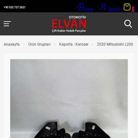
+90 532 737 2621
Giriş
Üye Ol
0
Anasayfa
Ürün Grupları
Kaporta - Karoser
2020 Mitsubishi L200 