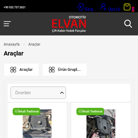
+90 532 737 2621
Giriş
Üye Ol
0
Anasayfa
Araçlar
Araçlar
Araçlar
Ürün Grupl...
Önerilen
Hızlı Teslimat
Hızlı Teslimat