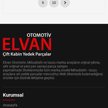
9
10
Elvan Otomotiv; Mitsubishi ve Isuzu marka araçların orjinal çıkma,
sıfır orijinal ve yeni yan sanayi parça satışını
yapmaktadır.Stoklarımızda tüm marka,model Mitsubishi - Isuzu
araçlara ait yedek parçalar mevcuttur.Web Sitemizde bulamadığınız
ürünler için bizimle iletişime geçiniz.
Kurumsal
Anasayfa