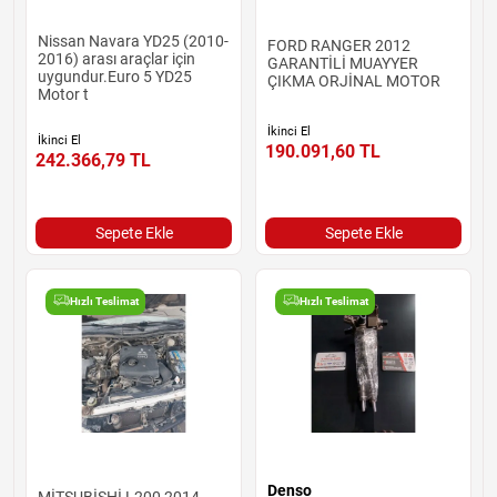
Nissan Navara YD25 (2010-
FORD RANGER 2012
2016) arası araçlar için
GARANTİLİ MUAYYER
uygundur.Euro 5 YD25
ÇIKMA ORJİNAL MOTOR
Motor t
İkinci El
İkinci El
190.091,60
TL
242.366,79
TL
Sepete Ekle
Sepete Ekle
Hızlı Teslimat
Hızlı Teslimat
Denso
MİTSUBİSHİ L200 2014