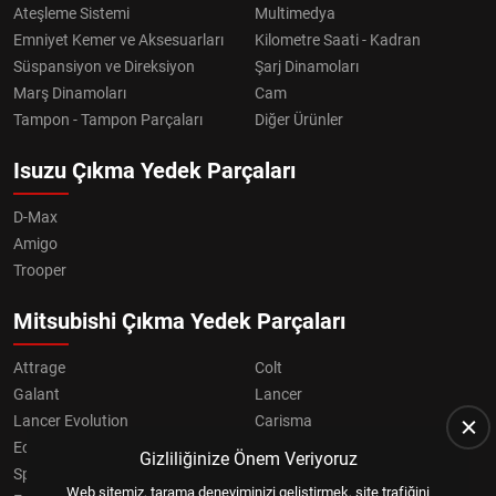
Ateşleme Sistemi
Multimedya
Emniyet Kemer ve Aksesuarları
Kilometre Saati - Kadran
Süspansiyon ve Direksiyon
Şarj Dinamoları
Marş Dinamoları
Cam
Tampon - Tampon Parçaları
Diğer Ürünler
Isuzu Çıkma Yedek Parçaları
D-Max
Amigo
Trooper
Mitsubishi Çıkma Yedek Parçaları
Attrage
Colt
Galant
Lancer
Lancer Evolution
Carisma
Eclipse
Grandis
Gizliliğinize Önem Veriyoruz
Space Star
ASX
Web sitemiz, tarama deneyiminizi geliştirmek, site trafiğini