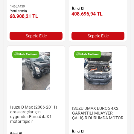
1465A439
İkinci El
Yenilenmiş
408.696,94
TL
68.908,21
TL
Sepete Ekle
Sepete Ekle
Hızlı Teslimat
Hızlı Teslimat
Isuzu D Max (2006-2011)
ISUZU DMAX EURO5 4X2
arası araçlar için
GARANTİLİ MUAYYER
uygundur.Euro 4 4JK1
ÇALIŞIR DURUMDA MOTOR
motor tipidir
İkinci El
İkinci El