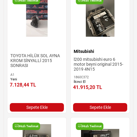
Hızlı Teslimat
Hızlı Teslimat
Mitsubishi
TOYOTA HİLÜX SOL AYNA
l200 mitsubishi euro 6
KROM SİNYALLİ 2015
motor beyni original 2015-
SONRASI
2019 4N15
A1
1860C372
Yeni
İkinci El
7.128,44
TL
41.915,20
TL
Sepete Ekle
Sepete Ekle
Hızlı Teslimat
Hızlı Teslimat