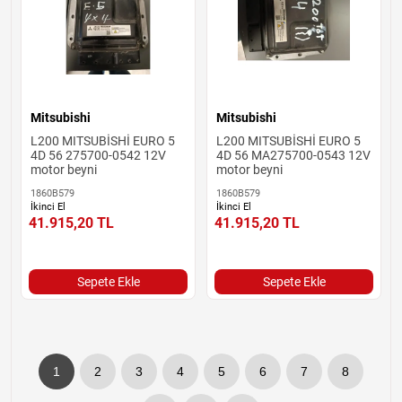
Mitsubishi
Mitsubishi
L200 MITSUBİSHİ EURO 5
L200 MITSUBİSHİ EURO 5
4D 56 275700-0542 12V
4D 56 MA275700-0543 12V
motor beyni
motor beyni
1860B579
1860B579
İkinci El
İkinci El
41.915,20
TL
41.915,20
TL
Sepete Ekle
Sepete Ekle
1
2
3
4
5
6
7
8