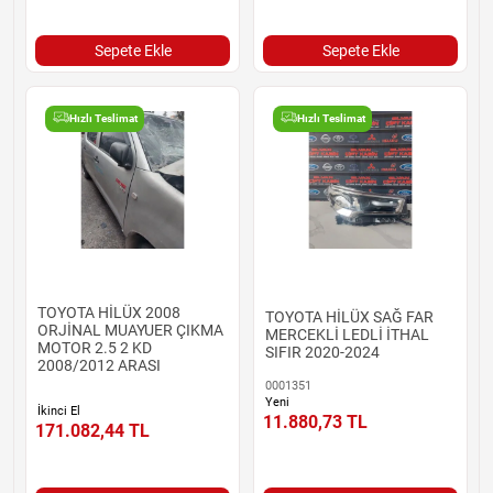
Sepete Ekle
Sepete Ekle
Hızlı Teslimat
Hızlı Teslimat
TOYOTA HİLÜX 2008
TOYOTA HİLÜX SAĞ FAR
ORJİNAL MUAYUER ÇIKMA
MERCEKLİ LEDLİ İTHAL
MOTOR 2.5 2 KD
SIFIR 2020-2024
2008/2012 ARASI
0001351
Yeni
İkinci El
11.880,73
TL
171.082,44
TL