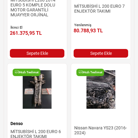
EURO 5 KOMPLE DOLU
MİTSUBİSHİ L 200 EURO 7
MOTOR GARANTİLİ
ENJEKTÖR TAKIMI
MUAYYER ORJİNAL
Yenilenmiş
İkinci El
80.788,93
TL
261.375,95
TL
Sepete Ekle
Sepete Ekle
Hızlı Teslimat
Hızlı Teslimat
Denso
Nissan Navara YS23 (2016-
MİTSUBİSHİ L 200 EURO 6
2024)
ENJEKTÖR TAKIMI