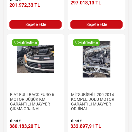
297.018,13
TL
201.972,33
TL
Sepete Ekle
Sepete Ekle
Hızlı Teslimat
Hızlı Teslimat
FİAT FULLBACK EURO 6
MİTSUBİSHİ L200 2014
MOTOR DÜŞÜK KM
KOMPLE DOLU MOTOR
GARANTİLİ MUAYYER
GARANTİLİ MUAYYER
ÇIKMA ORJİNAL
ORJİNAL
İkinci El
İkinci El
380.183,20
TL
332.897,91
TL