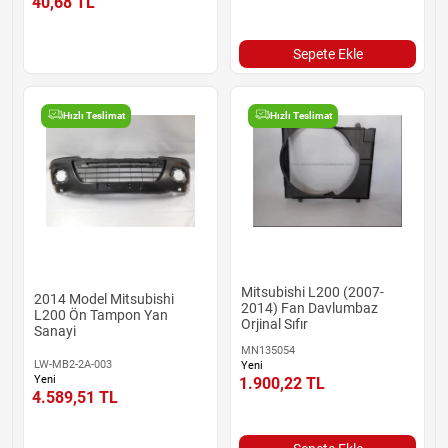
40,68
TL
Sepete Ekle
Hızlı Teslimat
Hızlı Teslimat
Mitsubishi L200 (2007-
2014 Model Mitsubishi
2014) Fan Davlumbaz
L200 Ön Tampon Yan
Orjinal Sıfır
Sanayi
MN135054
LW-MB2-2A-003
Yeni
Yeni
1.900,22
TL
4.589,51
TL