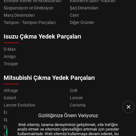
Emniyet Kemer ve Aksesuarları
Kilometre Saati - Kadran
Süspansiyon ve Direksiyon
Şarj Dinamoları
Marş Dinamoları
Cam
Tampon - Tampon Parçaları
Diğer Ürünler
Isuzu Çıkma Yedek Parçaları
D-Max
Amigo
Trooper
Mitsubishi Çıkma Yedek Parçaları
Attrage
Colt
Galant
Lancer
Lancer Evolution
Carisma
Eclipse
Grandis
Gizliliğinize Önem Veriyoruz
Space Star
ASX
Web sitemiz, tarama deneyiminizi geliştirmek, site trafiğini
Eclipse Cross
OUTLANDER
analiz etmek ve sitemizin işlevselliğini artırmak için çerezler
kullanmaktadır. Web sitemizi kullanmaya devam ederek, bu
L200
Pajero