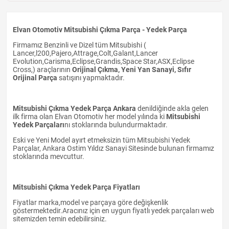
Elvan Otomotiv Mitsubishi Çıkma Parça - Yedek Parça
Firmamız Benzinli ve Dizel tüm Mitsubishi (
Lancer,l200,Pajero,Attrage,Colt,Galant,Lancer
Evolution,Carisma,Eclipse,Grandis,Space Star,ASX,Eclipse
Cross,) araçlarının
Orijinal Çıkma, Yeni Yan Sanayi, Sıfır
Orijinal Parça
satışını yapmaktadır.
Mitsubishi Çıkma Yedek Parça Ankara
denildiğinde akla gelen
ilk firma olan Elvan Otomotiv her model yılında ki
Mitsubishi
Yedek Parçaları
nı stoklarında bulundurmaktadır.
Eski ve Yeni Model ayırt etmeksizin tüm Mitsubishi Yedek
Parçalar, Ankara Ostim Yıldız Sanayi Sitesinde bulunan firmamız
stoklarında mevcuttur.
Mitsubishi Çıkma Yedek Parça Fiyatları
Fiyatlar marka,model ve parçaya göre değişkenlik
göstermektedir.Aracınız için en uygun fiyatlı yedek parçaları web
sitemizden temin edebilirsiniz.