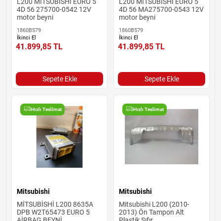
L200 MITSUBİSHİ EURO 5
L200 MITSUBİSHİ EURO 5
4D 56 275700-0542 12V
4D 56 MA275700-0543 12V
motor beyni
motor beyni
1860B579
1860B579
İkinci El
İkinci El
41.899,85
TL
41.899,85
TL
Sepete Ekle
Sepete Ekle
Hızlı Teslimat
Hızlı Teslimat
Mitsubishi
Mitsubishi
MİTSUBİSHİ L200 8635A
Mitsubishi L200 (2010-
DPB W2T65473 EURO 5
2013) Ön Tampon Alt
AİRBAG BEYNİ
Plastik Sıfır