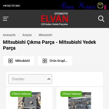
+90 532 737 2621
Giriş
Üye Ol
0
Anasayfa
Araçlar
Mitsubishi
Mitsubishi Çıkma Parça - Mitsubishi Yedek
Parça
Mitsubishi
Ürün Grupl...
Önerilen
Hızlı Teslimat
Hızlı Teslimat