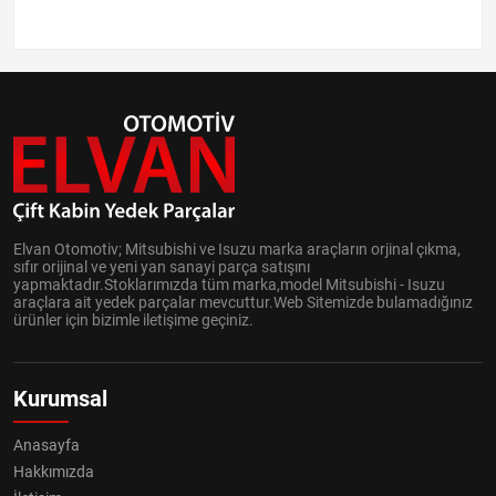
Elvan Otomotiv; Mitsubishi ve Isuzu marka araçların orjinal çıkma,
sıfır orijinal ve yeni yan sanayi parça satışını
yapmaktadır.Stoklarımızda tüm marka,model Mitsubishi - Isuzu
araçlara ait yedek parçalar mevcuttur.Web Sitemizde bulamadığınız
ürünler için bizimle iletişime geçiniz.
Kurumsal
Anasayfa
Hakkımızda