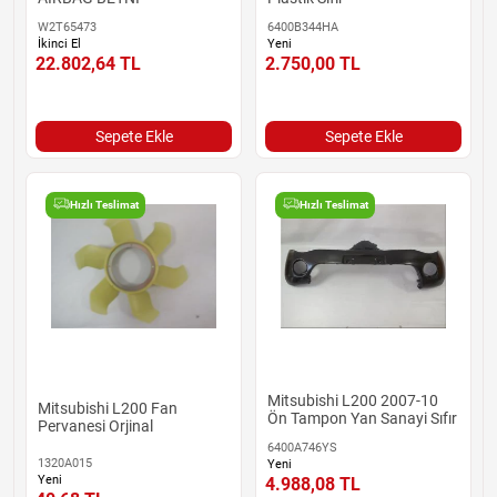
W2T65473
6400B344HA
İkinci El
Yeni
22.802,64
TL
2.750,00
TL
Sepete Ekle
Sepete Ekle
Hızlı Teslimat
Hızlı Teslimat
Mitsubishi L200 2007-10
Mitsubishi L200 Fan
Ön Tampon Yan Sanayi Sıfır
Pervanesi Orjinal
6400A746YS
1320A015
Yeni
Yeni
4.988,08
TL