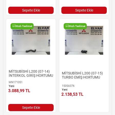
Sepete Ekle
Sepete Ekle
Hızlı Teslimat
Hızlı Teslimat
MİTSUBİSHİ L200 (07-14)
MİTSUBİSHİ L200 (07-15)
İNTERKOL GİRİŞ HORTUMU
TURBO EMİŞ HORTUMU
MN171051
1505A376
Yeni
Yeni
3.088,99
TL
2.138,53
TL
Sepete Ekle