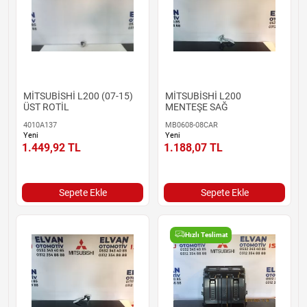
MİTSUBİSHİ L200 (07-15)
MİTSUBİSHİ L200
ÜST ROTİL
MENTEŞE SAĞ
4010A137
MB0608-08CAR
Yeni
Yeni
1.449,92
TL
1.188,07
TL
Sepete Ekle
Sepete Ekle
Hızlı Teslimat