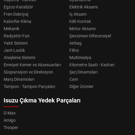
Egzoz-Katalizör
Elektrik Aksamı
Fren-Debriyaj
İç Aksam
Kalorifer-Klima
Kilit-Kontak
Mekanik
Motor Aksamı
Radyatör-Fan
Şanzıman-Diferansiyel
Yakıt Sistemi
Airbag
Jant-Lastik
Filtre
Ateşleme Sistemi
Multimedya
Emniyet Kemer ve Aksesuarları
Kilometre Saati - Kadran
Süspansiyon ve Direksiyon
Şarj Dinamoları
Marş Dinamoları
Cam
Tampon - Tampon Parçaları
Diğer Ürünler
Isuzu Çıkma Yedek Parçaları
D-Max
Amigo
Trooper