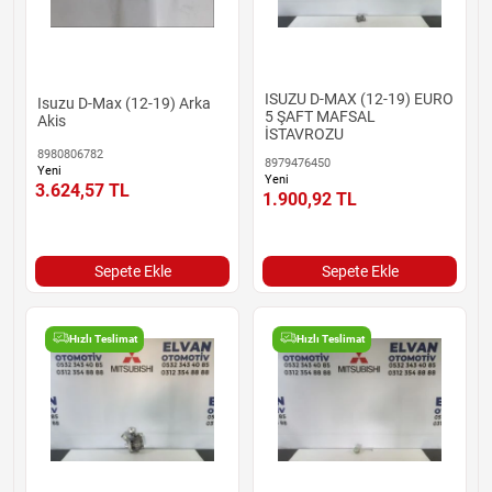
ISUZU D-MAX (12-19) EURO
Isuzu D-Max (12-19) Arka
5 ŞAFT MAFSAL
Akis
İSTAVROZU
8980806782
8979476450
Yeni
Yeni
3.624,57
TL
1.900,92
TL
Sepete Ekle
Sepete Ekle
Hızlı Teslimat
Hızlı Teslimat