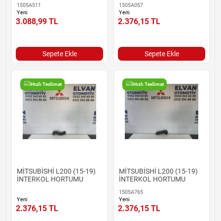
1505A511
1505A057
Yeni
Yeni
3.088,99
TL
2.376,15
TL
Sepete Ekle
Sepete Ekle
Hızlı Teslimat
Hızlı Teslimat
MİTSUBİSHİ L200 (15-19)
MİTSUBİSHİ L200 (15-19)
İNTERKOL HORTUMU
İNTERKOL HORTUMU
1505A765
Yeni
Yeni
2.376,15
TL
2.376,15
TL