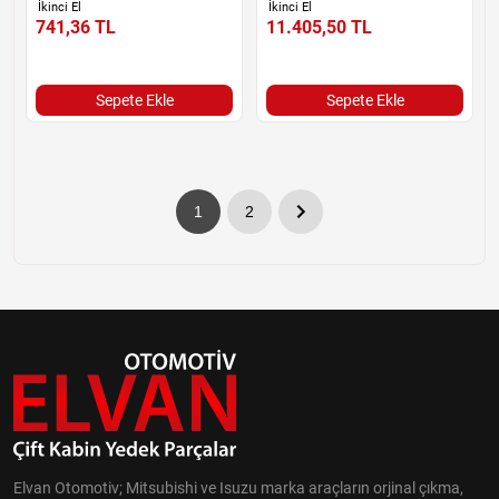
İkinci El
İkinci El
741,36
TL
11.405,50
TL
Sepete Ekle
Sepete Ekle
1
2
Elvan Otomotiv; Mitsubishi ve Isuzu marka araçların orjinal çıkma,