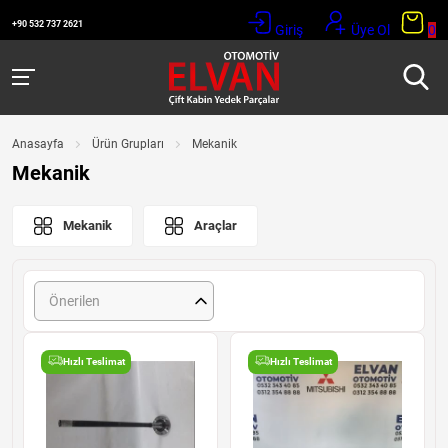
+90 532 737 2621
Giriş
Üye Ol
0
Anasayfa
Ürün Grupları
Mekanik
Mekanik
Mekanik
Araçlar
Önerilen
Hızlı Teslimat
Hızlı Teslimat