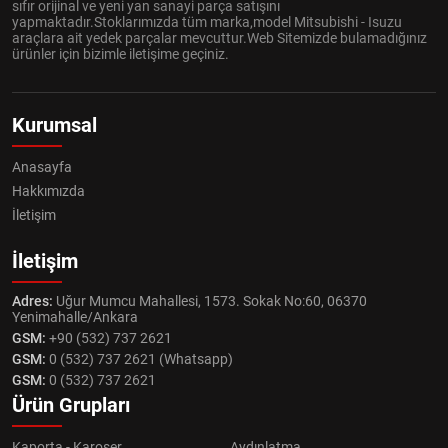
sıfır orijinal ve yeni yan sanayi parça satışını
yapmaktadır.Stoklarımızda tüm marka,model Mitsubishi - Isuzu
araçlara ait yedek parçalar mevcuttur.Web Sitemizde bulamadığınız
ürünler için bizimle iletişime geçiniz.
Kurumsal
Anasayfa
Hakkımızda
İletişim
İletişim
Adres:
Uğur Mumcu Mahallesi, 1573. Sokak No:60, 06370
Yenimahalle/Ankara
GSM:
+90 (532) 737 2621
GSM:
0 (532) 737 2621 (Whatsapp)
GSM:
0 (532) 737 2621
Ürün Grupları
Kaporta - Karoser
Aydınlatma