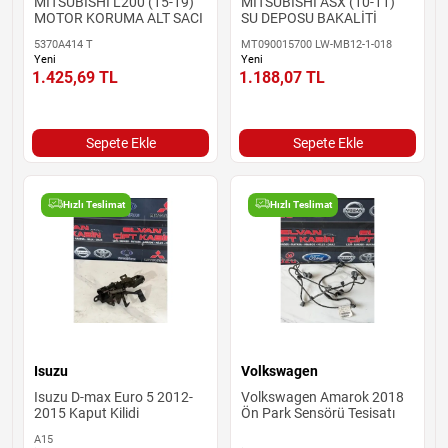
MİTSUBİSHİ L200 (15-19)
MİTSUBİSHİ ASX (10-11)
MOTOR KORUMA ALT SACI
SU DEPOSU BAKALİTİ
5370A414 T
MT090015700 LW-MB12-1-018
Yeni
Yeni
1.425,69
TL
1.188,07
TL
Sepete Ekle
Sepete Ekle
Hızlı Teslimat
Hızlı Teslimat
Isuzu
Volkswagen
Isuzu D-max Euro 5 2012-
Volkswagen Amarok 2018
2015 Kaput Kilidi
Ön Park Sensörü Tesisatı
A15