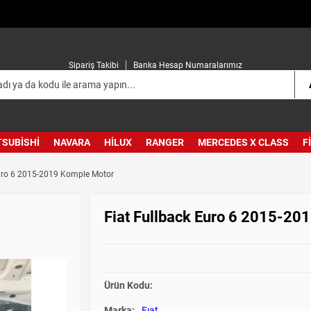
Sipariş Takibi
Banka Hesap Numaralarımız
TSUBISHI
NAVARA
HILUX
RANGER
MERCEDES X CLASS
F
Euro 6 2015-2019 Komple Motor
Fiat Fullback Euro 6 2015-20
Ürün Kodu:
Marka:
Fıat