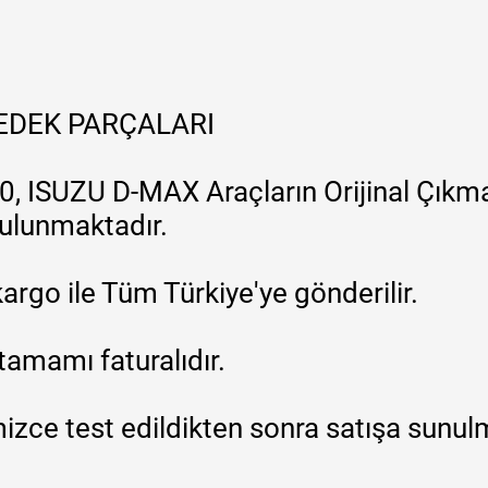
YEDEK PARÇALARI
, ISUZU D-MAX Araçların Orijinal Çıkma
 bulunmaktadır.
argo ile Tüm Türkiye'ye gönderilir.
tamamı faturalıdır.
zce test edildikten sonra satışa sunul