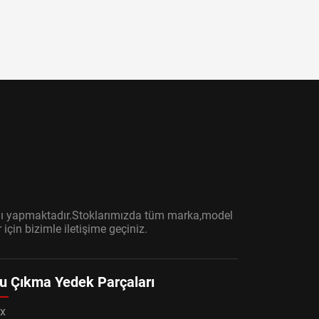
ışını yapmaktadır.Stoklarımızda tüm marka,model
çin bizimle iletişime geçiniz.
u Çıkma Yedek Parçaları
x