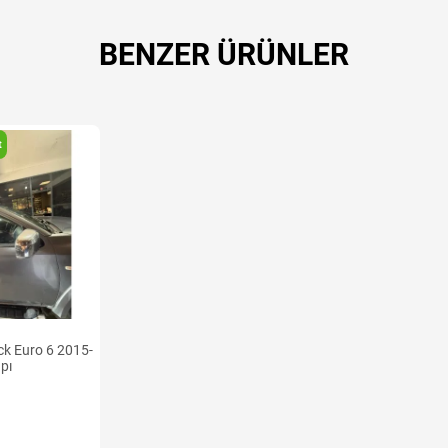
BENZER ÜRÜNLER
t
pı