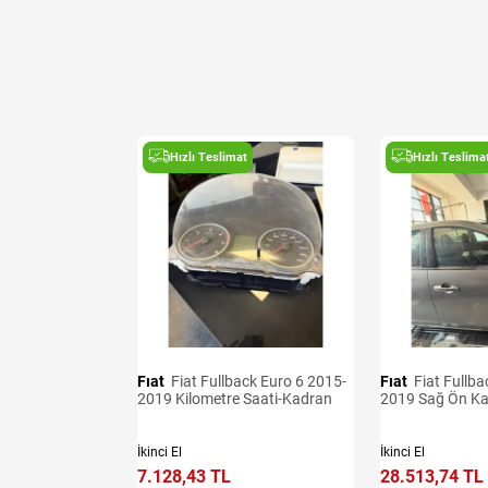
Hızlı Teslimat
Hızlı Teslima
Fıat
Fiat Fullback Euro 6 2015-
Fıat
Fiat Fullback Euro 6 2015-
2019 Kilometre Saati-Kadran
2019 Sağ Ön Ka
İkinci El
İkinci El
7.128,43 TL
28.513,74 TL