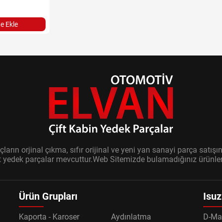
e Ekle
ların orjinal çıkma, sıfır orijinal ve yeni yan sanayi parça sat
it yedek parçalar mevcuttur.Web Sitemizde bulamadığınız ürünler i
Ürün Grupları
Isuz
Kaporta - Karoser
Aydınlatma
D-Ma