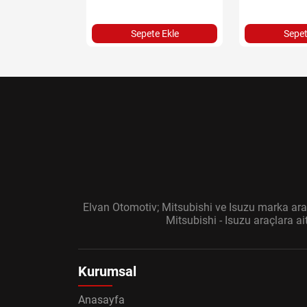
Sepete Ekle
Sepet
Elvan Otomotiv; Mitsubishi ve Isuzu marka araç
Mitsubishi - Isuzu araçlara a
Kurumsal
Anasayfa