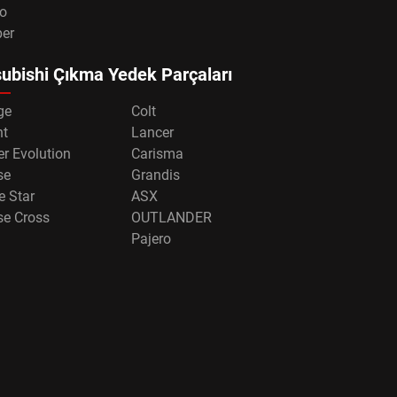
o
per
ubishi Çıkma Yedek Parçaları
ge
Colt
nt
Lancer
r Evolution
Carisma
se
Grandis
e Star
ASX
se Cross
OUTLANDER
Pajero