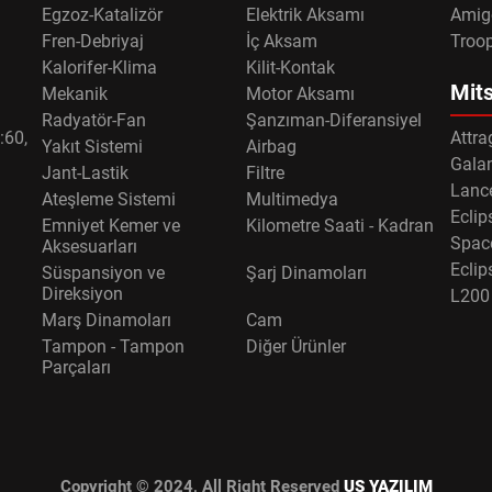
Egzoz-Katalizör
Elektrik Aksamı
Amig
Fren-Debriyaj
İç Aksam
Troo
Kalorifer-Klima
Kilit-Kontak
Mits
Mekanik
Motor Aksamı
Radyatör-Fan
Şanzıman-Diferansiyel
:60,
Attra
Yakıt Sistemi
Airbag
Gala
Jant-Lastik
Filtre
Lance
Ateşleme Sistemi
Multimedya
Eclip
Emniyet Kemer ve
Kilometre Saati - Kadran
Spac
Aksesuarları
Eclip
Süspansiyon ve
Şarj Dinamoları
Direksiyon
L200
Marş Dinamoları
Cam
Tampon - Tampon
Diğer Ürünler
Parçaları
Copyright © 2024, All Right Reserved
US YAZILIM