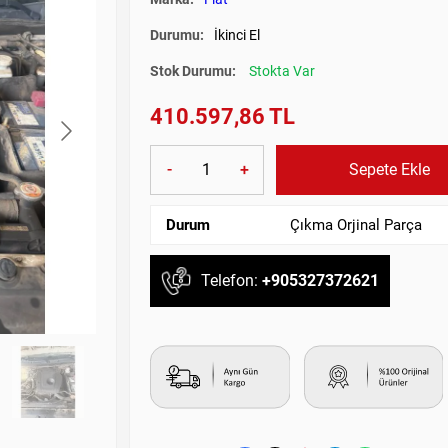
Durumu:
İkinci El
Stok Durumu:
Stokta Var
410.597,86 TL
-
+
Sepete Ekle
Durum
Çıkma Orjinal Parça
Telefon:
+905327372621