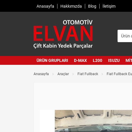
Anasayfa
Hakkımızda
Blog
İletişim
ÜRÜN GRUPLARI
D-MAX
L200
ISUZU
MI
Anasayfa
Araçlar
Fiat Fullback
Fiat Fullback 