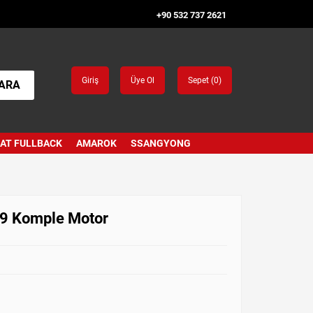
+90 532 737 2621
Giriş
Üye Ol
Sepet (
0
)
ARA
IAT FULLBACK
AMAROK
SSANGYONG
19 Komple Motor