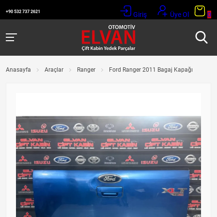
+90 532 737 2621
Giriş
Üye Ol
0
Anasayfa
Araçlar
Ranger
Ford Ranger 2011 Bagaj Kapağı