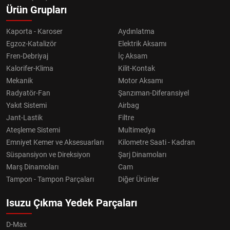
Ürün Grupları
Kaporta - Karoser
Aydınlatma
Egzoz-Katalizör
Elektrik Aksamı
Fren-Debriyaj
İç Aksam
Kalorifer-Klima
Kilit-Kontak
Mekanik
Motor Aksamı
Radyatör-Fan
Şanzıman-Diferansiyel
Yakıt Sistemi
Airbag
Jant-Lastik
Filtre
Ateşleme Sistemi
Multimedya
Emniyet Kemer ve Aksesuarları
Kilometre Saati - Kadran
Süspansiyon ve Direksiyon
Şarj Dinamoları
Marş Dinamoları
Cam
Tampon - Tampon Parçaları
Diğer Ürünler
Isuzu Çıkma Yedek Parçaları
D-Max