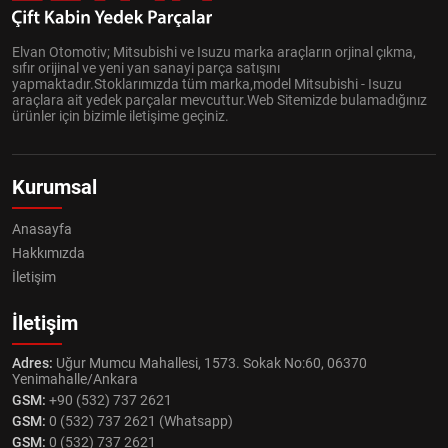
Elvan Otomotiv; Mitsubishi ve Isuzu marka araçların orjinal çıkma,
sıfır orijinal ve yeni yan sanayi parça satışını
yapmaktadır.Stoklarımızda tüm marka,model Mitsubishi - Isuzu
araçlara ait yedek parçalar mevcuttur.Web Sitemizde bulamadığınız
ürünler için bizimle iletişime geçiniz.
Kurumsal
Anasayfa
Hakkımızda
İletişim
İletişim
Adres:
Uğur Mumcu Mahallesi, 1573. Sokak No:60, 06370
Yenimahalle/Ankara
GSM:
+90 (532) 737 2621
GSM:
0 (532) 737 2621 (Whatsapp)
GSM:
0 (532) 737 2621