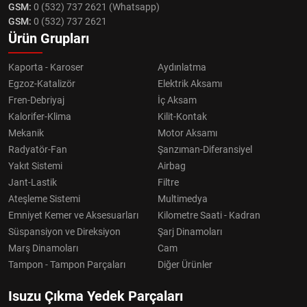
GSM:
0 (532) 737 2621 (Whatsapp)
GSM:
0 (532) 737 2621
Ürün Grupları
Kaporta - Karoser
Aydınlatma
Egzoz-Katalizör
Elektrik Aksamı
Fren-Debriyaj
İç Aksam
Kalorifer-Klima
Kilit-Kontak
Mekanik
Motor Aksamı
Radyatör-Fan
Şanzıman-Diferansiyel
Yakıt Sistemi
Airbag
Jant-Lastik
Filtre
Ateşleme Sistemi
Multimedya
Emniyet Kemer ve Aksesuarları
Kilometre Saati - Kadran
Süspansiyon ve Direksiyon
Şarj Dinamoları
Marş Dinamoları
Cam
Tampon - Tampon Parçaları
Diğer Ürünler
Isuzu Çıkma Yedek Parçaları