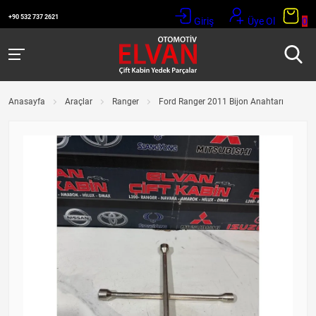
+90 532 737 2621
Giriş
Üye Ol
0
Anasayfa
Araçlar
Ranger
Ford Ranger 2011 Bijon Anahtarı