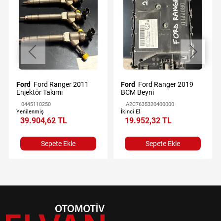
Ford
Ford Ranger 2011
Ford
Ford Ranger 2019
Enjektör Takımı
BCM Beyni
0445110250
A2C7635320400000
Yenilenmiş
İkinci El
39.904,62 TL
19.952,32 TL
Sepete Ekle
Sepete Ekle