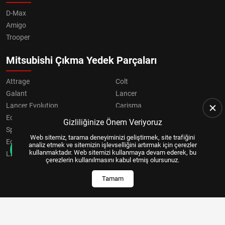
D-Max
Amigo
Trooper
Mitsubishi Çıkma Yedek Parçaları
Attrage
Colt
Galant
Lancer
Lancer Evolution
Carisma
Eclipse
Grandis
Gizliliğinize Önem Veriyoruz
Space Star
ASX
Web sitemiz, tarama deneyiminizi geliştirmek, site trafiğini
Eclipse Cross
OUTLANDER
analiz etmek ve sitemizin işlevselliğini artırmak için çerezler
kullanmaktadır. Web sitemizi kullanmaya devam ederek, bu
L200
Pajero
çerezlerin kullanılmasını kabul etmiş olursunuz.
Tamam
Copyright © 2024, All Right Reserved
US YAZILIM