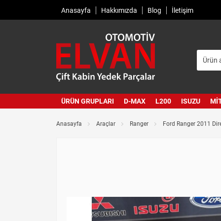
Anasayfa
Hakkımızda
Blog
İletişim
ÜRÜN GRUPLARI
D-MAX
L200
ISUZU
MI
Anasayfa
Araçlar
Ranger
Ford Ranger 2011 Dir