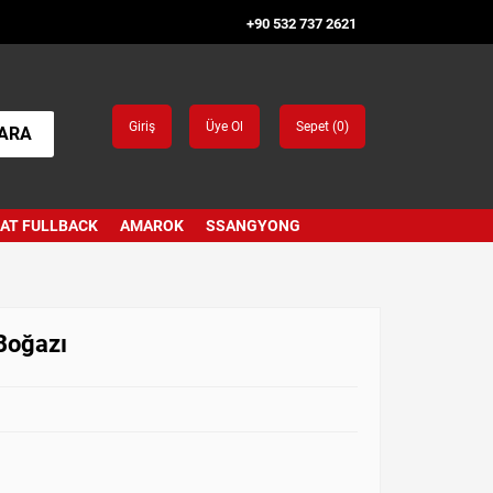
+90 532 737 2621
Giriş
Üye Ol
Sepet (
0
)
ARA
IAT FULLBACK
AMAROK
SSANGYONG
Boğazı