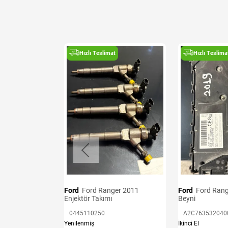
t
Hızlı Teslimat
Hızlı Teslima
A
Ford
Ford Ranger 2011
Ford
Ford Ranger 2019 BCM
Enjektör Takımı
Beyni
0445110250
A2C763532040
Yenilenmiş
İkinci El