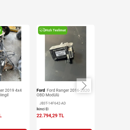
t
Hızlı Teslimat
Hızlı Teslima
Ford
Ford Ranger 2016-2020
Ford
Ford Ranger 2016-2020
ingil
OBD Modülü
Kontrol Beyni
JB3T-14F642-AD
EB3T-14B526-A
İkinci El
İkinci El
L
22.794,29 TL
28.492,86 TL