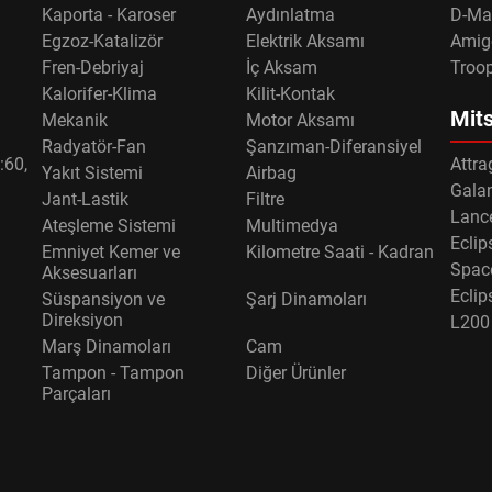
Kaporta - Karoser
Aydınlatma
D-Ma
Egzoz-Katalizör
Elektrik Aksamı
Amig
Fren-Debriyaj
İç Aksam
Troo
Kalorifer-Klima
Kilit-Kontak
Mits
Mekanik
Motor Aksamı
Radyatör-Fan
Şanzıman-Diferansiyel
:60,
Attra
Yakıt Sistemi
Airbag
Gala
Jant-Lastik
Filtre
Lance
Ateşleme Sistemi
Multimedya
Eclip
Emniyet Kemer ve
Kilometre Saati - Kadran
Spac
Aksesuarları
Eclip
Süspansiyon ve
Şarj Dinamoları
Direksiyon
L200
Marş Dinamoları
Cam
Tampon - Tampon
Diğer Ürünler
Parçaları