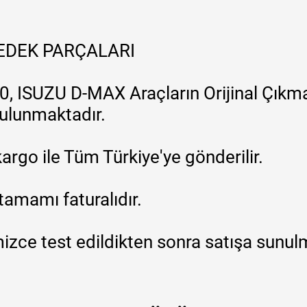
YEDEK PARÇALARI
, ISUZU D-MAX Araçların Orijinal Çıkma
 bulunmaktadır.
argo ile Tüm Türkiye'ye gönderilir.
tamamı faturalıdır.
zce test edildikten sonra satışa sunul