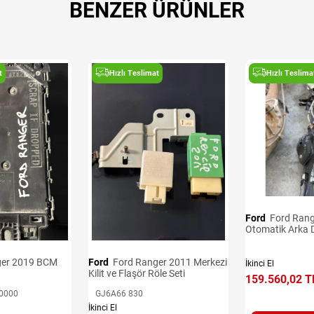
BENZER ÜRÜNLER
t
Hızlı Teslimat
Hızlı Teslima
Ford
Ford Ranger 2019 4x4
Otomatik Arka D
Ford
Ford Ranger 2011 Merkezi
İkinci El
Kilit ve Flaşör Röle Seti
159.560,02 T
0000
GJ6A66 830
İkinci El