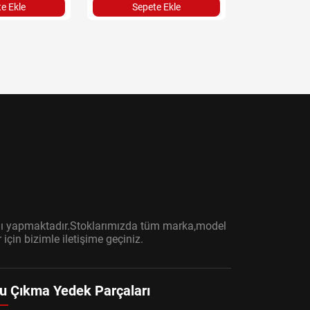
e Ekle
Sepete Ekle
Sepet
ışını yapmaktadır.Stoklarımızda tüm marka,model
çin bizimle iletişime geçiniz.
u Çıkma Yedek Parçaları