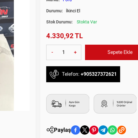
Durumu:
İkinci El
Stok Durumu:
Stokta Var
4.330,92 TL
-
+
Sepete Ekle
Telefon:
+905327372621
Paylaş