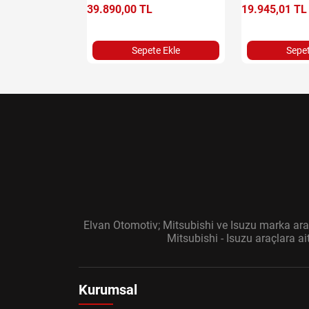
e Ekle
39.890,00 TL
19.945,01 TL
Sepete Ekle
Sepet
Elvan Otomotiv; Mitsubishi ve Isuzu marka araç
Mitsubishi - Isuzu araçlara a
Kurumsal