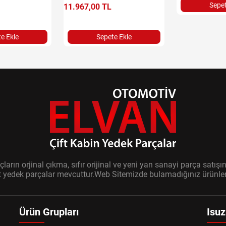
Sepet
11.967,00 TL
e Ekle
Sepete Ekle
ların orjinal çıkma, sıfır orijinal ve yeni yan sanayi parça sat
it yedek parçalar mevcuttur.Web Sitemizde bulamadığınız ürünler i
Ürün Grupları
Isuz