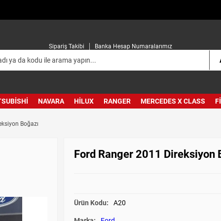
Sipariş Takibi
Banka Hesap Numaralarımız
TSUBISHI
NAVARA
HILUX
RANGER
MERCEDES X CLASS
F
eksiyon Boğazı
Ford Ranger 2011 Direksiyon 
Ürün Kodu:
A20
Marka:
Ford