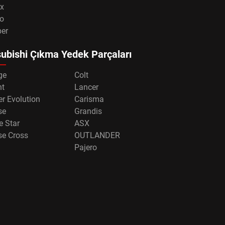
x
o
per
ubishi Çıkma Yedek Parçaları
ge
Colt
nt
Lancer
r Evolution
Carisma
se
Grandis
e Star
ASX
se Cross
OUTLANDER
Pajero