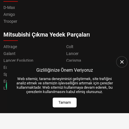
D-Max
Amigo
Trooper
Mitsubishi Çıkma Yedek Parçaları
Attrage
Colt
Galant
Lancer
Lancer Evolution
Carisma
Eclipse
Grandis
Gizliliğinize Önem Veriyoruz
Space Star
ASX
Web sitemiz, tarama deneyiminizi geliştirmek, site trafiğini
Eclipse Cross
OUTLANDER
analiz etmek ve sitemizin işlevselliğini artırmak için çerezler
kullanmaktadır. Web sitemizi kullanmaya devam ederek, bu
L200
Pajero
çerezlerin kullanılmasını kabul etmiş olursunuz.
Tamam
Copyright © 2024, All Right Reserved
US YAZILIM