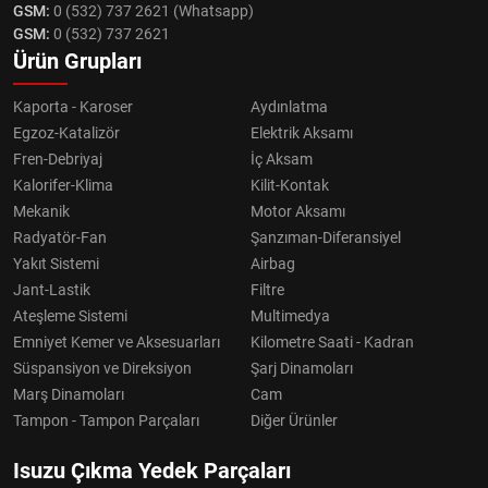
GSM:
0 (532) 737 2621 (Whatsapp)
GSM:
0 (532) 737 2621
Ürün Grupları
Kaporta - Karoser
Aydınlatma
Egzoz-Katalizör
Elektrik Aksamı
Fren-Debriyaj
İç Aksam
Kalorifer-Klima
Kilit-Kontak
Mekanik
Motor Aksamı
Radyatör-Fan
Şanzıman-Diferansiyel
Yakıt Sistemi
Airbag
Jant-Lastik
Filtre
Ateşleme Sistemi
Multimedya
Emniyet Kemer ve Aksesuarları
Kilometre Saati - Kadran
Süspansiyon ve Direksiyon
Şarj Dinamoları
Marş Dinamoları
Cam
Tampon - Tampon Parçaları
Diğer Ürünler
Isuzu Çıkma Yedek Parçaları