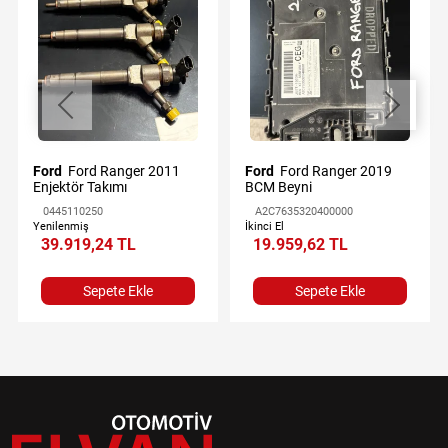
Ford
Ford Ranger 2011
Ford
Ford Ranger 2019
Enjektör Takımı
BCM Beyni
0445110250
A2C7635320400000
Yenilenmiş
İkinci El
39.919,24 TL
19.959,62 TL
Sepete Ekle
Sepete Ekle