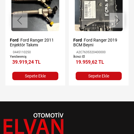
Ford
Ford Ranger 2011
Ford
Ford Ranger 2019
Enjektör Takımı
BCM Beyni
0445110250
A2C7635320400000
Yenilenmiş
İkinci El
39.919,24 TL
19.959,62 TL
Sepete Ekle
Sepete Ekle