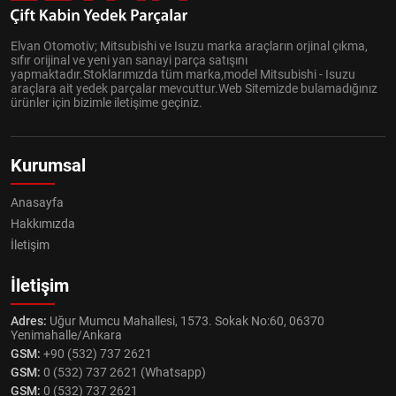
Elvan Otomotiv; Mitsubishi ve Isuzu marka araçların orjinal çıkma,
sıfır orijinal ve yeni yan sanayi parça satışını
yapmaktadır.Stoklarımızda tüm marka,model Mitsubishi - Isuzu
araçlara ait yedek parçalar mevcuttur.Web Sitemizde bulamadığınız
ürünler için bizimle iletişime geçiniz.
Kurumsal
Anasayfa
Hakkımızda
İletişim
İletişim
Adres:
Uğur Mumcu Mahallesi, 1573. Sokak No:60, 06370
Yenimahalle/Ankara
GSM:
+90 (532) 737 2621
GSM:
0 (532) 737 2621 (Whatsapp)
GSM:
0 (532) 737 2621