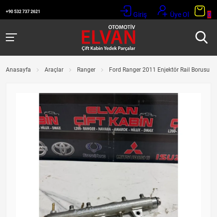
+90 532 737 2621
Giriş
Üye Ol
0
Anasayfa
Araçlar
Ranger
Ford Ranger 2011 Enjektör Rail Borusu