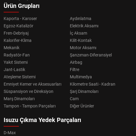
Ürün Grupları
Kaporta - Karoser
Aydınlatma
Egzoz-Katalizör
Elektrik Aksamı
Fren-Debriyaj
İç Aksam
Kalorifer-Klima
Kilit-Kontak
Mekanik
Motor Aksamı
Radyatör-Fan
Şanzıman-Diferansiyel
Yakıt Sistemi
Airbag
Jant-Lastik
Filtre
Ateşleme Sistemi
Multimedya
Emniyet Kemer ve Aksesuarları
Kilometre Saati - Kadran
Süspansiyon ve Direksiyon
Şarj Dinamoları
Marş Dinamoları
Cam
Tampon - Tampon Parçaları
Diğer Ürünler
Isuzu Çıkma Yedek Parçaları
D-Max