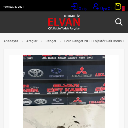
+90 532 737 2621
Giriş
Üye Ol
0
Anasayfa
Araçlar
Ranger
Ford Ranger 2011 Enjektör Rail Borusu