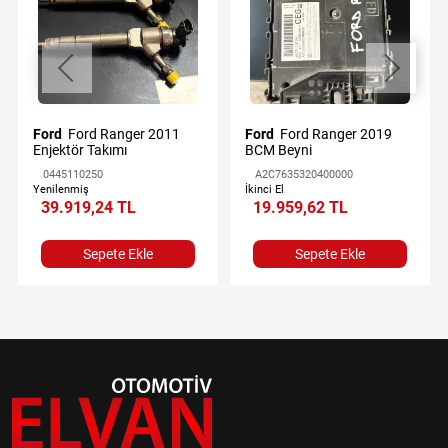
Ford
Ford Ranger 2011
Ford
Ford Ranger 2019
Enjektör Takımı
BCM Beyni
0445110250
A2C7635320400000
Yenilenmiş
İkinci El
39.919,24 TL
19.959,62 TL
Sepete Ekle
Sepete Ekle