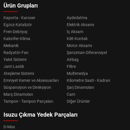
Ürün Grupları
Kaporta - Karoser
Aydınlatma
Egzoz-Katalizör
Elektrik Aksamı
Fren-Debriyaj
İç Aksam
Kalorifer-Klima
Kilit-Kontak
Mekanik
Motor Aksamı
Radyatör-Fan
Şanzıman-Diferansiyel
Yakıt Sistemi
Airbag
Jant-Lastik
Filtre
Ateşleme Sistemi
Multimedya
Emniyet Kemer ve Aksesuarları
Kilometre Saati - Kadran
Süspansiyon ve Direksiyon
Şarj Dinamoları
Marş Dinamoları
Cam
Tampon - Tampon Parçaları
Diğer Ürünler
Isuzu Çıkma Yedek Parçaları
D-Max