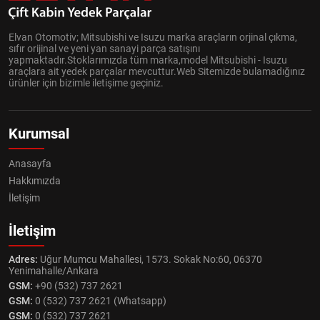
Elvan Otomotiv; Mitsubishi ve Isuzu marka araçların orjinal çıkma,
sıfır orijinal ve yeni yan sanayi parça satışını
yapmaktadır.Stoklarımızda tüm marka,model Mitsubishi - Isuzu
araçlara ait yedek parçalar mevcuttur.Web Sitemizde bulamadığınız
ürünler için bizimle iletişime geçiniz.
Kurumsal
Anasayfa
Hakkımızda
İletişim
İletişim
Adres:
Uğur Mumcu Mahallesi, 1573. Sokak No:60, 06370
Yenimahalle/Ankara
GSM:
+90 (532) 737 2621
GSM:
0 (532) 737 2621 (Whatsapp)
GSM:
0 (532) 737 2621