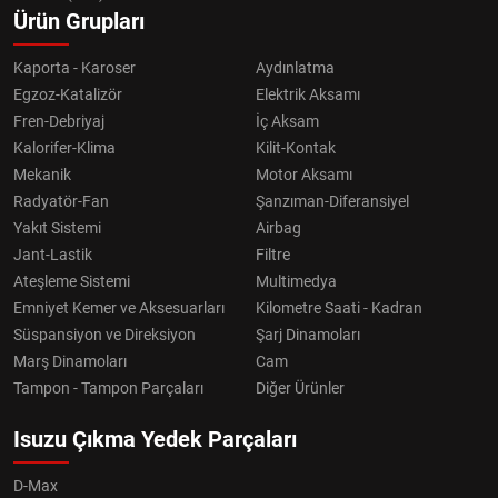
Ürün Grupları
Kaporta - Karoser
Aydınlatma
Egzoz-Katalizör
Elektrik Aksamı
Fren-Debriyaj
İç Aksam
Kalorifer-Klima
Kilit-Kontak
Mekanik
Motor Aksamı
Radyatör-Fan
Şanzıman-Diferansiyel
Yakıt Sistemi
Airbag
Jant-Lastik
Filtre
Ateşleme Sistemi
Multimedya
Emniyet Kemer ve Aksesuarları
Kilometre Saati - Kadran
Süspansiyon ve Direksiyon
Şarj Dinamoları
Marş Dinamoları
Cam
Tampon - Tampon Parçaları
Diğer Ürünler
Isuzu Çıkma Yedek Parçaları
D-Max