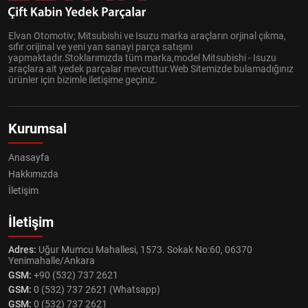
Elvan Otomotiv; Mitsubishi ve Isuzu marka araçların orjinal çıkma,
sıfır orijinal ve yeni yan sanayi parça satışını
yapmaktadır.Stoklarımızda tüm marka,model Mitsubishi - Isuzu
araçlara ait yedek parçalar mevcuttur.Web Sitemizde bulamadığınız
ürünler için bizimle iletişime geçiniz.
Kurumsal
Anasayfa
Hakkımızda
İletişim
İletişim
Adres:
Uğur Mumcu Mahallesi, 1573. Sokak No:60, 06370
Yenimahalle/Ankara
GSM:
+90 (532) 737 2621
GSM:
0 (532) 737 2621 (Whatsapp)
GSM:
0 (532) 737 2621