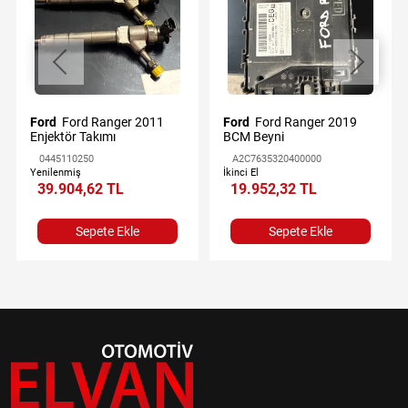
Ford
Ford Ranger 2011
Ford
Ford Ranger 2019
Enjektör Takımı
BCM Beyni
0445110250
A2C7635320400000
Yenilenmiş
İkinci El
39.904,62 TL
19.952,32 TL
Sepete Ekle
Sepete Ekle