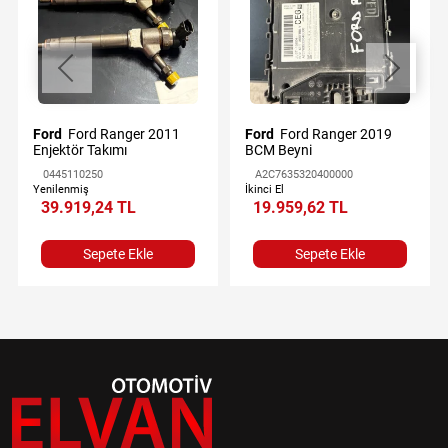
Ford
Ford Ranger 2011
Ford
Ford Ranger 2019
Enjektör Takımı
BCM Beyni
0445110250
A2C7635320400000
Yenilenmiş
İkinci El
39.919,24 TL
19.959,62 TL
Sepete Ekle
Sepete Ekle