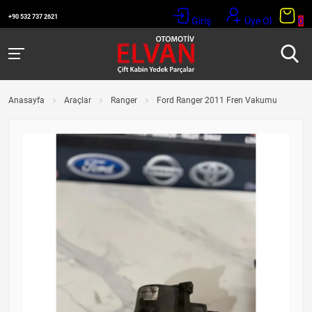
+90 532 737 2621
Giriş
Üye Ol
0
Anasayfa
Araçlar
Ranger
Ford Ranger 2011 Fren Vakumu