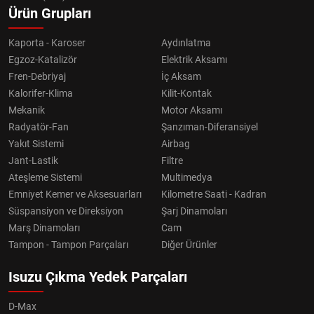
Ürün Grupları
Kaporta - Karoser
Aydınlatma
Egzoz-Katalizör
Elektrik Aksamı
Fren-Debriyaj
İç Aksam
Kalorifer-Klima
Kilit-Kontak
Mekanik
Motor Aksamı
Radyatör-Fan
Şanzıman-Diferansiyel
Yakıt Sistemi
Airbag
Jant-Lastik
Filtre
Ateşleme Sistemi
Multimedya
Emniyet Kemer ve Aksesuarları
Kilometre Saati - Kadran
Süspansiyon ve Direksiyon
Şarj Dinamoları
Marş Dinamoları
Cam
Tampon - Tampon Parçaları
Diğer Ürünler
Isuzu Çıkma Yedek Parçaları
D-Max