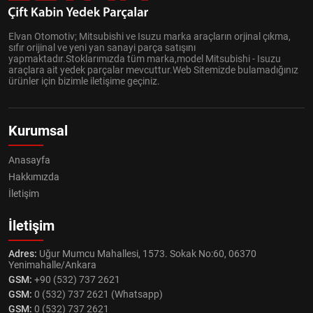
Elvan Otomotiv; Mitsubishi ve Isuzu marka araçların orjinal çıkma,
sıfır orijinal ve yeni yan sanayi parça satışını
yapmaktadır.Stoklarımızda tüm marka,model Mitsubishi - Isuzu
araçlara ait yedek parçalar mevcuttur.Web Sitemizde bulamadığınız
ürünler için bizimle iletişime geçiniz.
Kurumsal
Anasayfa
Hakkımızda
İletişim
İletişim
Adres:
Uğur Mumcu Mahallesi, 1573. Sokak No:60, 06370
Yenimahalle/Ankara
GSM:
+90 (532) 737 2621
GSM:
0 (532) 737 2621 (Whatsapp)
GSM:
0 (532) 737 2621