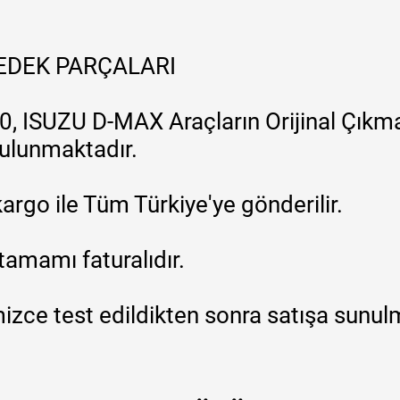
YEDEK PARÇALARI
, ISUZU D-MAX Araçların Orijinal Çıkma
 bulunmaktadır.
argo ile Tüm Türkiye'ye gönderilir.
tamamı faturalıdır.
zce test edildikten sonra satışa sunul