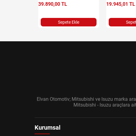
e Ekle
39.890,00 TL
19.945,01 TL
Sepete Ekle
Sepet
Elvan Otomotiv; Mitsubishi ve Isuzu marka araç
Mitsubishi - Isuzu araçlara a
Kurumsal