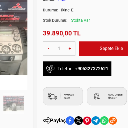
Durumu:
İkinci El
Stok Durumu:
Stokta Var
39.890,00 TL
-
+
Sepete Ekle
Telefon:
+905327372621
Paylaş