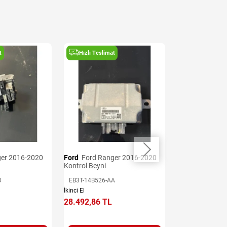
t
Hızlı Teslimat
Hızlı Teslima
Ford
Ford Ranger 2016-2020
Ford
Ford Ranger 2016-2020
Kontrol Beyni
Şanzıman Beyn
D
EB3T-14B526-AA
JB3P-12B565-A
İkinci El
İkinci El
28.492,86 TL
39.890,00 TL