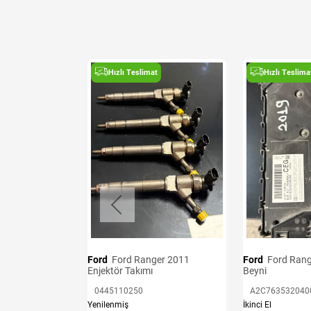
t
Hızlı Teslimat
Hızlı Teslima
i
B
Ford
Ford Ranger 2011
Ford
Ford Ranger 2019 BCM
Enjektör Takımı
Beyni
0445110250
A2C763532040
Yenilenmiş
İkinci El