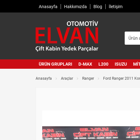
Anasayfa
Hakkımızda
Blog
İletişim
ÜRÜN GRUPLARI
D-MAX
L200
ISUZU
MI
Anasayfa
Araçlar
Ranger
Ford Ranger 2011 Ko