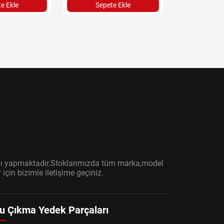
e Ekle
Sepete Ekle
Sepet
ışını yapmaktadır.Stoklarımızda tüm marka,model
çin bizimle iletişime geçiniz.
u Çıkma Yedek Parçaları