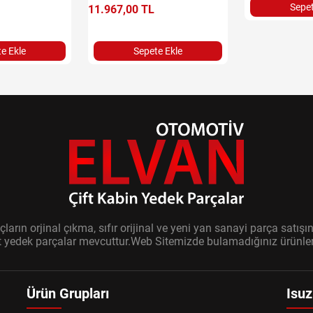
Sepet
11.967,00 TL
e Ekle
Sepete Ekle
ların orjinal çıkma, sıfır orijinal ve yeni yan sanayi parça sat
it yedek parçalar mevcuttur.Web Sitemizde bulamadığınız ürünler i
Ürün Grupları
Isuz