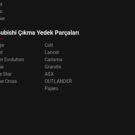
x
o
per
ubishi Çıkma Yedek Parçaları
ge
Colt
nt
Lancer
r Evolution
Carisma
se
Grandis
e Star
ASX
se Cross
OUTLANDER
Pajero