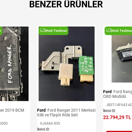
BENZER ÜRÜNLER
t
Hızlı Teslimat
Hızlı Teslima
Ford
Ford Ranger 2016-2020
OBD Modülü
JB3T-14F642-A
Ford
Ford Ranger 2011 Merkezi
İkinci El
Kilit ve Flaşör Röle Seti
22.794,29 TL
0000
GJ6A66 830
İkinci El