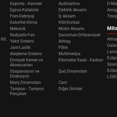
Kaporta - Karoser
Aydınlatma
D-Ma
Egzoz-Katalizör
Elektrik Aksamı
Amig
Fren-Debriyaj
İç Aksam
Troo
Kalorifer-Klima
Kilit-Kontak
Mits
Mekanik
Motor Aksamı
Radyatör-Fan
Şanzıman-Diferansiyel
:60,
Attra
Yakıt Sistemi
Airbag
Gala
Jant-Lastik
Filtre
Lance
Ateşleme Sistemi
Multimedya
Eclip
Emniyet Kemer ve
Kilometre Saati - Kadran
Spac
Aksesuarları
Eclip
Süspansiyon ve
Şarj Dinamoları
Direksiyon
L200
Marş Dinamoları
Cam
Tampon - Tampon
Diğer Ürünler
Parçaları