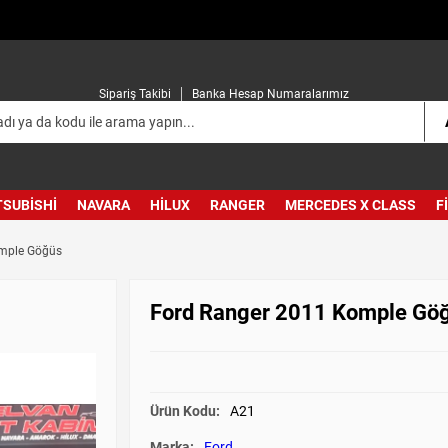
Sipariş Takibi
Banka Hesap Numaralarımız
TSUBISHI
NAVARA
HILUX
RANGER
MERCEDES X CLASS
F
mple Göğüs
Ford Ranger 2011 Komple Gö
Ürün Kodu:
A21
Marka:
Ford