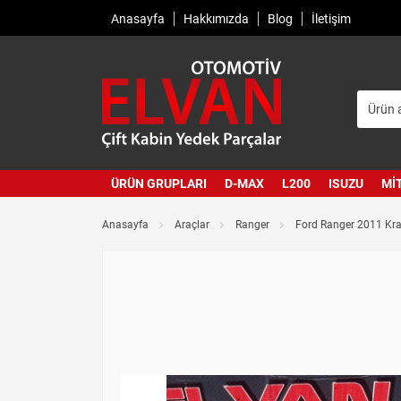
Anasayfa
Hakkımızda
Blog
İletişim
ÜRÜN GRUPLARI
D-MAX
L200
ISUZU
MI
Anasayfa
Araçlar
Ranger
Ford Ranger 2011 Kran