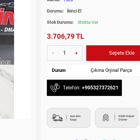
Durumu:
İkinci El
Stok Durumu:
Stokta Var
3.706,79 TL
-
+
Sepete Ekle
Durum
Çıkma Orjinal Parça
Telefon:
+905327372621