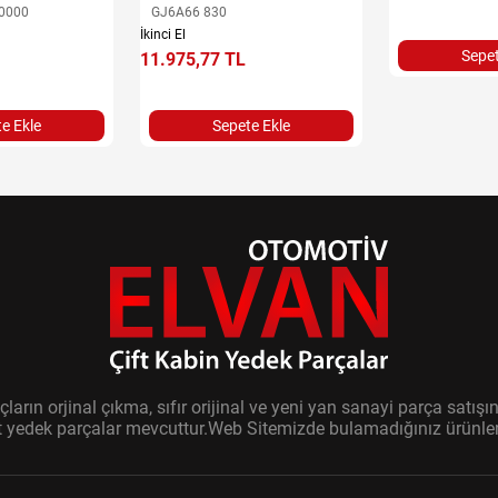
0000
GJ6A66 830
İkinci El
Sepet
11.975,77 TL
e Ekle
Sepete Ekle
ların orjinal çıkma, sıfır orijinal ve yeni yan sanayi parça sat
it yedek parçalar mevcuttur.Web Sitemizde bulamadığınız ürünler i