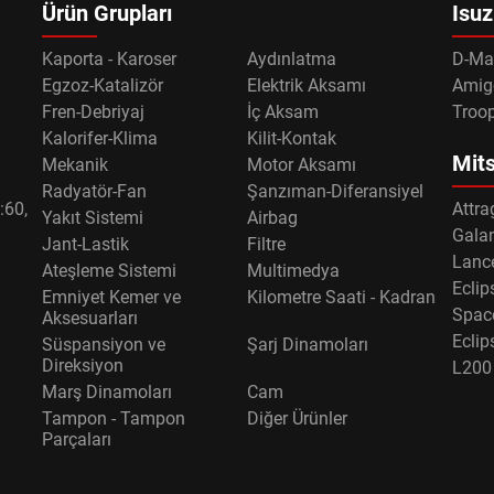
Ürün Grupları
Isuz
Kaporta - Karoser
Aydınlatma
D-Ma
Egzoz-Katalizör
Elektrik Aksamı
Amig
Fren-Debriyaj
İç Aksam
Troo
Kalorifer-Klima
Kilit-Kontak
Mits
Mekanik
Motor Aksamı
Radyatör-Fan
Şanzıman-Diferansiyel
:60,
Attra
Yakıt Sistemi
Airbag
Gala
Jant-Lastik
Filtre
Lance
Ateşleme Sistemi
Multimedya
Eclip
Emniyet Kemer ve
Kilometre Saati - Kadran
Spac
Aksesuarları
Eclip
Süspansiyon ve
Şarj Dinamoları
Direksiyon
L200
Marş Dinamoları
Cam
Tampon - Tampon
Diğer Ürünler
Parçaları