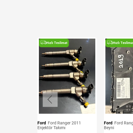
t
Hızlı Teslimat
Hızlı Teslima
i
B
Ford
Ford Ranger 2011
Ford
Ford Ranger 2019 BCM
Enjektör Takımı
Beyni