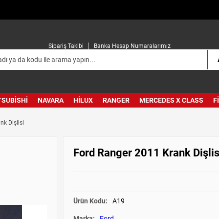
Sipariş Takibi
Banka Hesap Numaralarımız
TSUBISHI
NAVARA
HILUX
RANGER
MERCEDES X CLASS
F
k Dişlisi
Ford Ranger 2011 Krank Dişlis
Ürün Kodu:
A19
Marka:
Ford