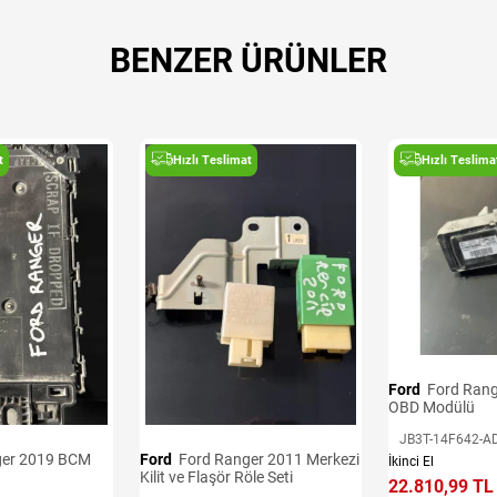
BENZER ÜRÜNLER
t
Hızlı Teslimat
Hızlı Teslima
Ford
Ford Ranger 2016-2020
OBD Modülü
JB3T-14F642-A
Ford
Ford Ranger 2011 Merkezi
İkinci El
Kilit ve Flaşör Röle Seti
22.810,99 TL