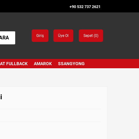
+90 532 737 2621
Giriş
Üye Ol
Sepet (
0
)
ARA
IAT FULLBACK
AMAROK
SSANGYONG
i