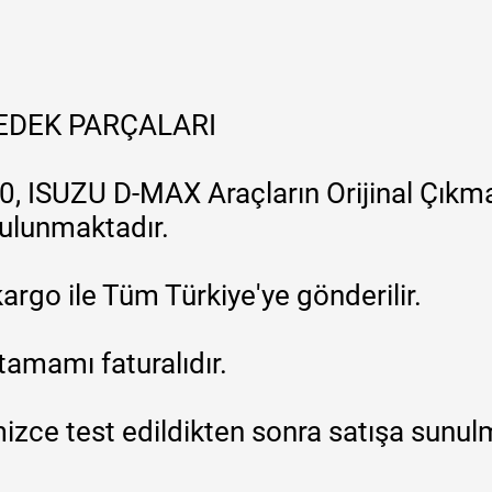
YEDEK PARÇALARI
, ISUZU D-MAX Araçların Orijinal Çıkma
 bulunmaktadır.
argo ile Tüm Türkiye'ye gönderilir.
tamamı faturalıdır.
zce test edildikten sonra satışa sunul