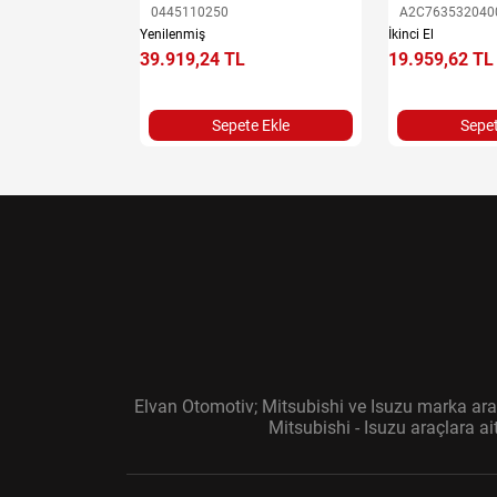
0445110250
A2C763532040
Yenilenmiş
İkinci El
e Ekle
39.919,24 TL
19.959,62 TL
Sepete Ekle
Sepet
Elvan Otomotiv; Mitsubishi ve Isuzu marka araç
Mitsubishi - Isuzu araçlara a