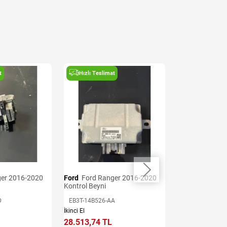
t
Hızlı Teslimat
Hızlı Teslima
Ford
Ford Ranger 2016-2020
Ford
Ford Ranger 2016-2020
Kontrol Beyni
Şanzıman Beyn
D
EB3T-14B526-AA
JB3P-12B565-A
İkinci El
İkinci El
28.513,74 TL
39.919,24 TL