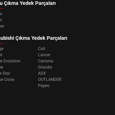
u Çıkma Yedek Parçaları
x
o
per
ubishi Çıkma Yedek Parçaları
ge
Colt
nt
Lancer
r Evolution
Carisma
se
Grandis
e Star
ASX
se Cross
OUTLANDER
Pajero