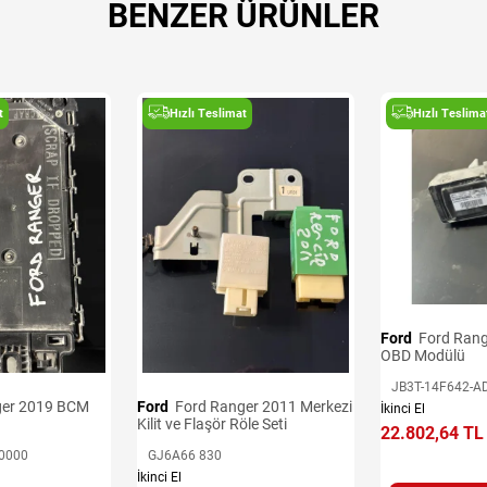
BENZER ÜRÜNLER
t
Hızlı Teslimat
Hızlı Teslima
Ford
Ford Ranger 2016-2020
OBD Modülü
JB3T-14F642-A
Ford
Ford Ranger 2011 Merkezi
İkinci El
Kilit ve Flaşör Röle Seti
22.802,64 TL
0000
GJ6A66 830
İkinci El