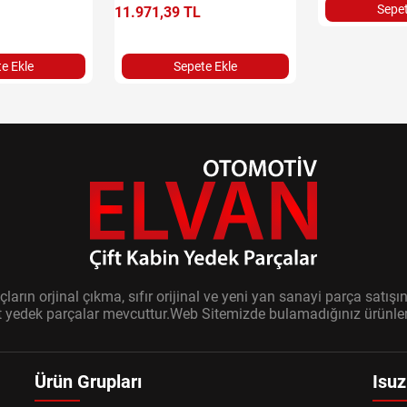
Sepet
11.971,39 TL
e Ekle
Sepete Ekle
ların orjinal çıkma, sıfır orijinal ve yeni yan sanayi parça sat
it yedek parçalar mevcuttur.Web Sitemizde bulamadığınız ürünler i
Ürün Grupları
Isuz