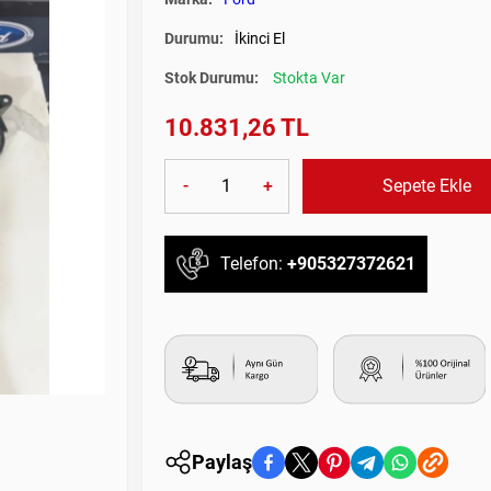
Durumu:
İkinci El
Stok Durumu:
Stokta Var
10.831,26 TL
-
+
Sepete Ekle
Telefon:
+905327372621
Paylaş