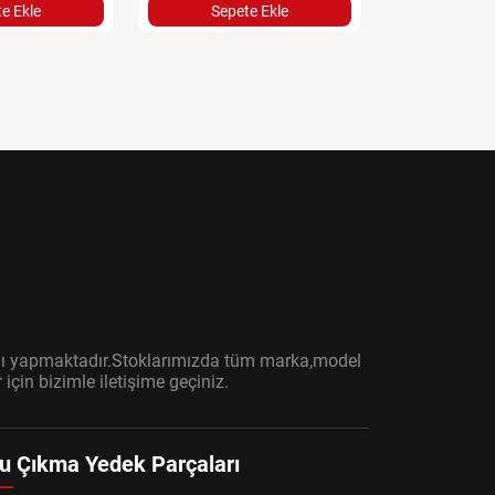
e Ekle
Sepete Ekle
Sepet
ışını yapmaktadır.Stoklarımızda tüm marka,model
çin bizimle iletişime geçiniz.
u Çıkma Yedek Parçaları