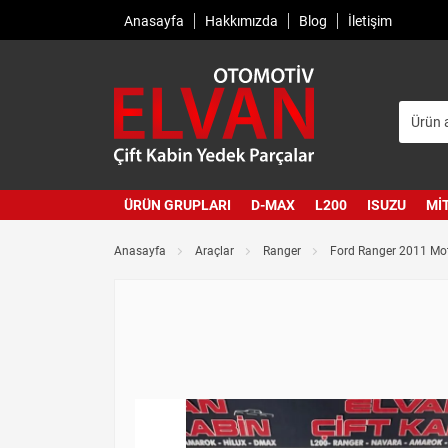
Anasayfa
Hakkımızda
Blog
İletişim
ÜRÜN GRUPLARI
D-MAX
L200
ISUZU
MI
Anasayfa
Araçlar
Ranger
Ford Ranger 2011 Mot