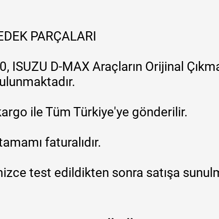
YEDEK PARÇALARI
, ISUZU D-MAX Araçların Orijinal Çıkma
 bulunmaktadır.
argo ile Tüm Türkiye'ye gönderilir.
tamamı faturalıdır.
zce test edildikten sonra satışa sunul