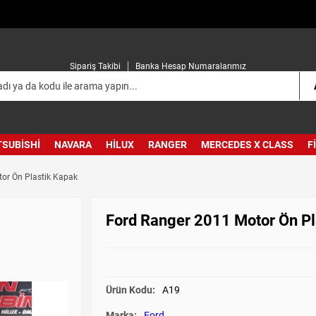
Sipariş Takibi
Banka Hesap Numaralarımız
TSUBISHI
NAVARA
HILUX
RANGER
MERCEDES X CLASS
F
or Ön Plastik Kapak
Ford Ranger 2011 Motor Ön Pl
Ürün Kodu:
A19
Marka:
Ford