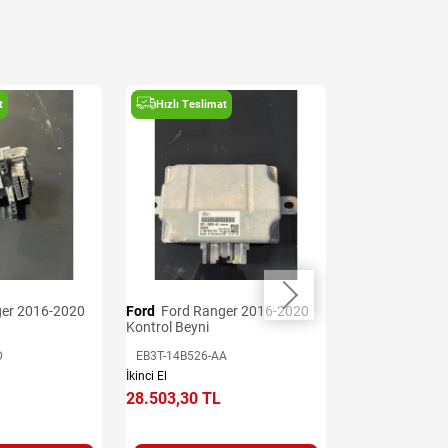
t
Hızlı Teslimat
Hızlı Teslima
Ford
Ford Ranger 2016-2020
Ford
Ford Ranger 2016-2020
Kontrol Beyni
Şanzıman Beyn
D
EB3T-14B526-AA
JB3P-12B565-A
İkinci El
İkinci El
28.503,30 TL
39.904,62 TL