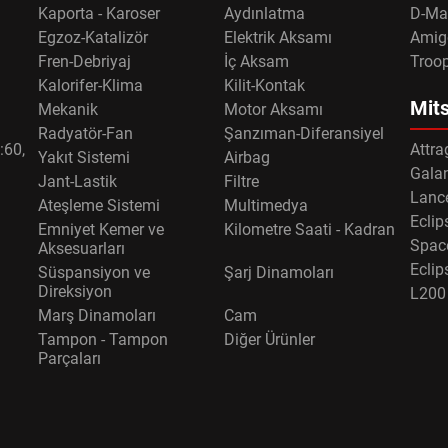
Kaporta - Karoser
Aydınlatma
D-Ma
Egzoz-Katalizör
Elektrik Aksamı
Amig
Fren-Debriyaj
İç Aksam
Troo
Kalorifer-Klima
Kilit-Kontak
Mits
Mekanik
Motor Aksamı
Radyatör-Fan
Şanzıman-Diferansiyel
:60,
Attra
Yakıt Sistemi
Airbag
Gala
Jant-Lastik
Filtre
Lance
Ateşleme Sistemi
Multimedya
Eclip
Emniyet Kemer ve
Kilometre Saati - Kadran
Spac
Aksesuarları
Eclip
Süspansiyon ve
Şarj Dinamoları
Direksiyon
L200
Marş Dinamoları
Cam
Tampon - Tampon
Diğer Ürünler
Parçaları