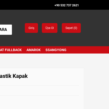
+90 532 737 2621
Giriş
Üye Ol
Sepet (
0
)
ARA
IAT FULLBACK
AMAROK
SSANGYONG
astik Kapak