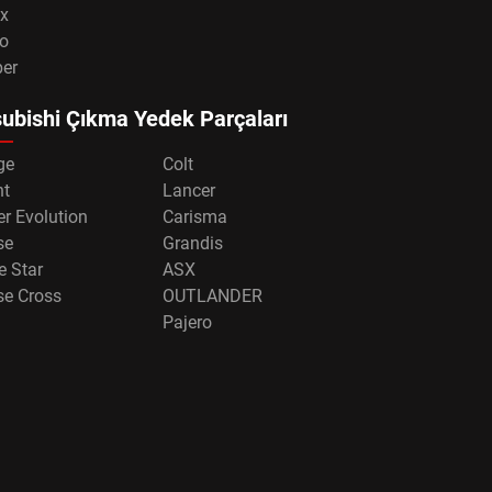
x
o
per
ubishi Çıkma Yedek Parçaları
ge
Colt
nt
Lancer
r Evolution
Carisma
se
Grandis
e Star
ASX
se Cross
OUTLANDER
Pajero