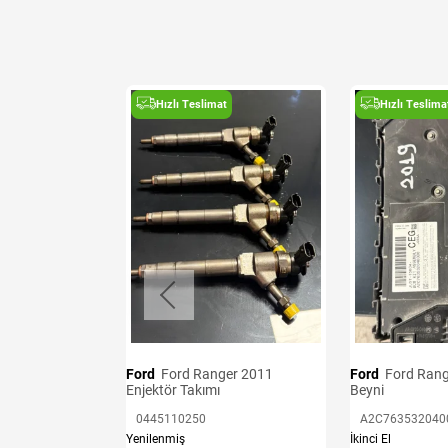
t
Hızlı Teslimat
Hızlı Teslima
i
B
Ford
Ford Ranger 2011
Ford
Ford Ranger 2019 BCM
Enjektör Takımı
Beyni
0445110250
A2C763532040
Yenilenmiş
İkinci El