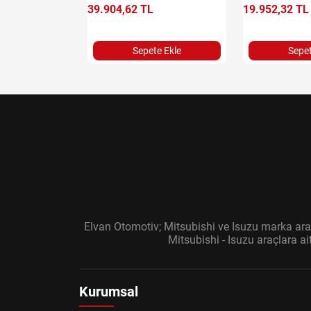
e Ekle
39.904,62 TL
19.952,32 TL
Sepete Ekle
Sepet
Elvan Otomotiv; Mitsubishi ve Isuzu marka araç
Mitsubishi - Isuzu araçlara a
Kurumsal