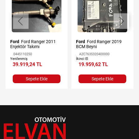
Ford
Ford Ranger 2011
Ford
Ford Ranger 2019
Enjektör Takımı
BCM Beyni
0445110250
A2C7635320400000
Yenilenmiş
İkinci El
39.919,24 TL
19.959,62 TL
Sepete Ekle
Sepete Ekle