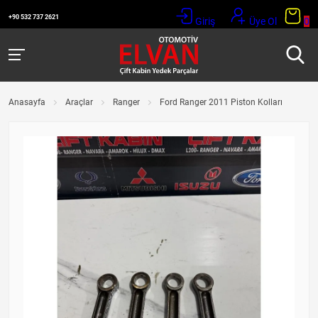
+90 532 737 2621
Giriş
Üye Ol
0
Anasayfa
Araçlar
Ranger
Ford Ranger 2011 Piston Kolları