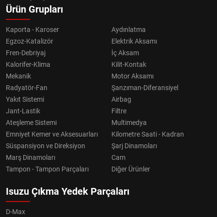
Ürün Grupları
Kaporta - Karoser
Aydınlatma
Egzoz-Katalizör
Elektrik Aksamı
Fren-Debriyaj
İç Aksam
Kalorifer-Klima
Kilit-Kontak
Mekanik
Motor Aksamı
Radyatör-Fan
Şanzıman-Diferansiyel
Yakıt Sistemi
Airbag
Jant-Lastik
Filtre
Ateşleme Sistemi
Multimedya
Emniyet Kemer ve Aksesuarları
Kilometre Saati - Kadran
Süspansiyon ve Direksiyon
Şarj Dinamoları
Marş Dinamoları
Cam
Tampon - Tampon Parçaları
Diğer Ürünler
Isuzu Çıkma Yedek Parçaları
D-Max