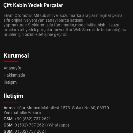
Elvan Otomotiv; Mitsubishi ve Isuzu marka araçların orjinal çıkma,
sıfır orijinal ve yeni yan sanayi parça satışını
yapmaktadır.Stoklarımızda tüm marka,model Mitsubishi - Isuzu
araçlara ait yedek parçalar mevcuttur.Web Sitemizde bulamadığınız
ürünler için bizimle iletişime geçiniz.
Kurumsal
Anasayfa
Hakkımızda
İletişim
İletişim
Adres:
Uğur Mumcu Mahallesi, 1573. Sokak No:60, 06370
Yenimahalle/Ankara
GSM:
+90 (532) 737 2621
GSM:
0 (532) 737 2621 (Whatsapp)
GSM:
0 (532) 737 2621