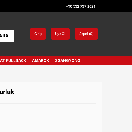
+90 532 737 2621
Giriş
Üye Ol
Sepet (
0
)
ARA
IAT FULLBACK
AMAROK
SSANGYONG
urluk