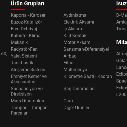
Ürün Grupları
Isuz
Kaporta - Karoser
Aydınlatma
D-Ma
Egzoz-Katalizör
Elektrik Aksamı
Amig
Fren-Debriyaj
İç Aksam
Troo
Kalorifer-Klima
Kilit-Kontak
Mits
Mekanik
Motor Aksamı
Radyatör-Fan
Şanzıman-Diferansiyel
:60,
Attra
Yakıt Sistemi
Airbag
Gala
Jant-Lastik
Filtre
Lance
Ateşleme Sistemi
Multimedya
Eclip
Emniyet Kemer ve
Kilometre Saati - Kadran
Spac
Aksesuarları
Eclip
Süspansiyon ve
Şarj Dinamoları
Direksiyon
L200
Marş Dinamoları
Cam
Tampon - Tampon
Diğer Ürünler
Parçaları