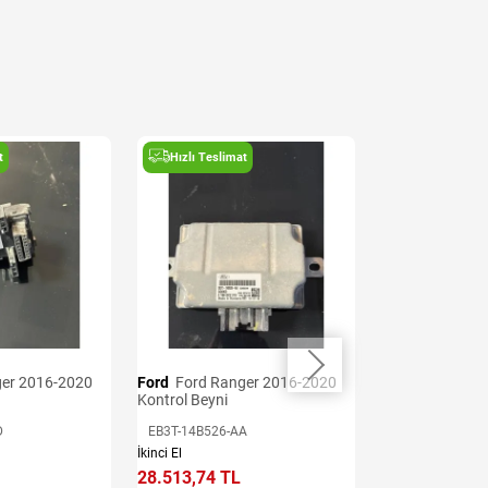
t
Hızlı Teslimat
Hızlı Teslima
Ford
Ford Ranger 2016-2020
Ford
Ford Ranger 2016-2020
Kontrol Beyni
Şanzıman Beyn
D
EB3T-14B526-AA
JB3P-12B565-A
İkinci El
İkinci El
28.513,74 TL
39.919,24 TL