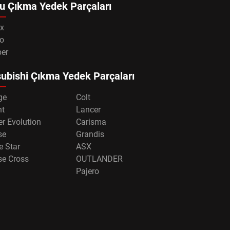
u Çıkma Yedek Parçaları
x
o
per
ubishi Çıkma Yedek Parçaları
ge
Colt
nt
Lancer
r Evolution
Carisma
se
Grandis
e Star
ASX
se Cross
OUTLANDER
Pajero