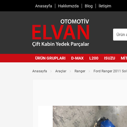
Anasayfa
Hakkımızda
Blog
İletişim
ÜRÜN GRUPLARI
D-MAX
L200
ISUZU
MI
Anasayfa
Araçlar
Ranger
Ford Ranger 2011 So