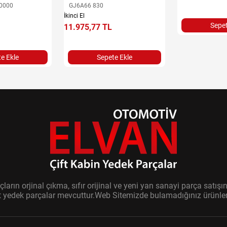
0000
GJ6A66 830
İkinci El
Sepet
11.975,77 TL
e Ekle
Sepete Ekle
ların orjinal çıkma, sıfır orijinal ve yeni yan sanayi parça sat
it yedek parçalar mevcuttur.Web Sitemizde bulamadığınız ürünler i