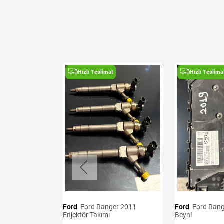
t
Hızlı Teslimat
Hızlı Teslima
i
B
Ford
Ford Ranger 2011
Ford
Ford Ranger 2019 BCM
Enjektör Takımı
Beyni