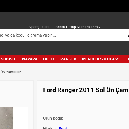
Sipariş Takibi
Banka Hesap Numaralarımız
TSUBISHI
NAVARA
HILUX
RANGER
MERCEDES X CLASS
F
l Ön Çamurluk
Ford Ranger 2011 Sol Ön Çam
Ürün Kodu:
Marka:
Ford