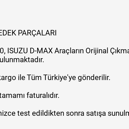
YEDEK PARÇALARI
, ISUZU D-MAX Araçların Orijinal Çıkma
 bulunmaktadır.
argo ile Tüm Türkiye'ye gönderilir.
tamamı faturalıdır.
zce test edildikten sonra satışa sunul