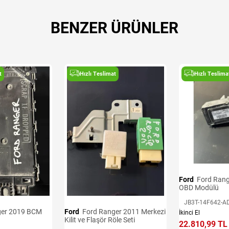
BENZER ÜRÜNLER
t
Hızlı Teslimat
Hızlı Teslima
Ford
Ford Ranger 2016-2020
OBD Modülü
JB3T-14F642-A
Ford
Ford Ranger 2011 Merkezi
İkinci El
Kilit ve Flaşör Röle Seti
22.810,99 TL