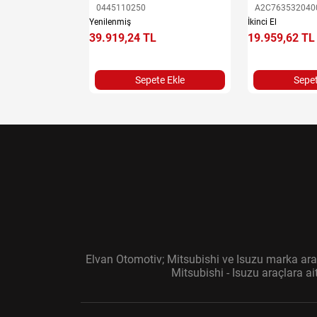
0445110250
A2C763532040
Yenilenmiş
İkinci El
e Ekle
39.919,24 TL
19.959,62 TL
Sepete Ekle
Sepet
Elvan Otomotiv; Mitsubishi ve Isuzu marka araç
Mitsubishi - Isuzu araçlara a