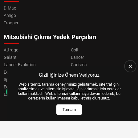
D-Max
Amigo
Trooper
Mitsubishi Çıkma Yedek Parçaları
Attrage
Colt
Galant
Lancer
Lancer Evolution
Carisma
Eclipse
Grandis
Gizliliğinize Önem Veriyoruz
Space Star
ASX
Web sitemiz, tarama deneyiminizi geliştirmek, site trafiğini
Eclipse Cross
OUTLANDER
analiz etmek ve sitemizin işlevselliğini artırmak için çerezler
kullanmaktadır. Web sitemizi kullanmaya devam ederek, bu
L200
Pajero
çerezlerin kullanılmasını kabul etmiş olursunuz.
Tamam
Copyright © 2024, All Right Reserved
US YAZILIM