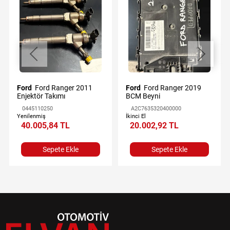
Ford
Ford Ranger 2011
Ford
Ford Ranger 2019
Enjektör Takımı
BCM Beyni
0445110250
A2C7635320400000
Yenilenmiş
İkinci El
40.005,84 TL
20.002,92 TL
Sepete Ekle
Sepete Ekle