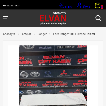
+90 532 737 2621
Giriş
Üye Ol
0
Anasayfa
Araçlar
Ranger
Ford Ranger 2011 Stepne Takımı