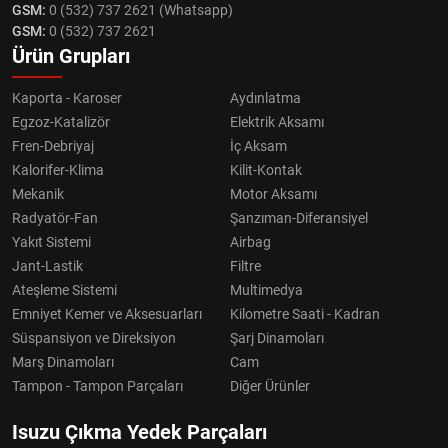
GSM:
0 (532) 737 2621 (Whatsapp)
GSM:
0 (532) 737 2621
Ürün Grupları
Kaporta - Karoser
Aydınlatma
Egzoz-Katalizör
Elektrik Aksamı
Fren-Debriyaj
İç Aksam
Kalorifer-Klima
Kilit-Kontak
Mekanik
Motor Aksamı
Radyatör-Fan
Şanzıman-Diferansiyel
Yakıt Sistemi
Airbag
Jant-Lastik
Filtre
Ateşleme Sistemi
Multimedya
Emniyet Kemer ve Aksesuarları
Kilometre Saati - Kadran
Süspansiyon ve Direksiyon
Şarj Dinamoları
Marş Dinamoları
Cam
Tampon - Tampon Parçaları
Diğer Ürünler
Isuzu Çıkma Yedek Parçaları