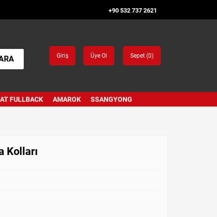
+90 532 737 2621
Giriş
Üye Ol
Sepet (
0
)
ARA
IAT FULLBACK
AMAROK
SSANGYONG
 Kolları