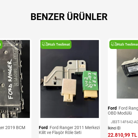
BENZER ÜRÜNLER
t
Hızlı Teslimat
Hızlı Teslima
Ford
Ford Ranger 2016-2020
OBD Modülü
JB3T-14F642-A
Ford
Ford Ranger 2011 Merkezi
İkinci El
Kilit ve Flaşör Röle Seti
22.810,99 TL