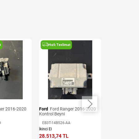
t
Hızlı Teslimat
Hızlı Teslima
Ford
Ford Ranger 2016-2020
Ford
Ford Ranger 2016-2020
Kontrol Beyni
Şanzıman Beyn
D
EB3T-14B526-AA
JB3P-12B565-A
İkinci El
İkinci El
28.513,74 TL
39.919,24 TL