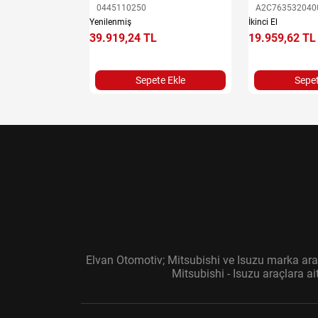
0445110250
A2C763532040
Yenilenmiş
İkinci El
e Ekle
39.919,24 TL
19.959,62 TL
Sepete Ekle
Sepet
Elvan Otomotiv; Mitsubishi ve Isuzu marka araç
Mitsubishi - Isuzu araçlara a