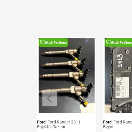
t
Hızlı Teslimat
Hızlı Teslima
i
B
Ford
Ford Ranger 2011
Ford
Ford Ranger 2019 BCM
Enjektör Takımı
Beyni