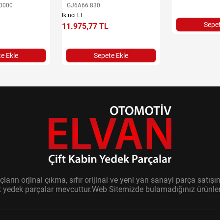
0000
GJ6A66 830
İkinci El
Sepet
11.975,77 TL
e Ekle
Sepete Ekle
ların orjinal çıkma, sıfır orijinal ve yeni yan sanayi parça sat
it yedek parçalar mevcuttur.Web Sitemizde bulamadığınız ürünler i