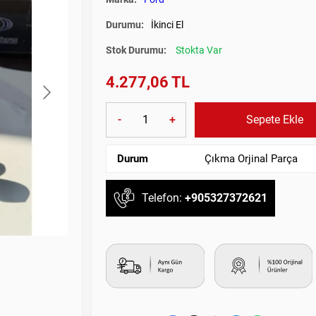
Durumu:
İkinci El
Stok Durumu:
Stokta Var
4.277,06 TL
-
+
Sepete Ekle
Durum
Çıkma Orjinal Parça
Telefon:
+905327372621