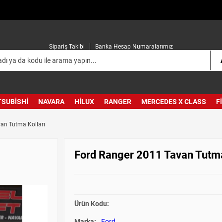
Sipariş Takibi
Banka Hesap Numaralarımız
TSUBISHI
NAVARA
HILUX
RANGER
MERCEDES X CLASS
F
an Tutma Kolları
Ford Ranger 2011 Tavan Tutma
Ürün Kodu:
Marka:
Ford