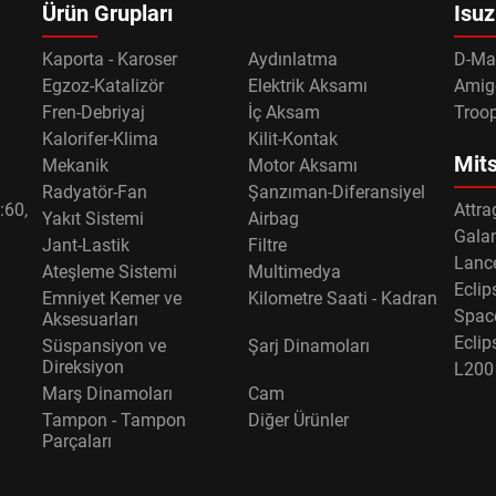
Ürün Grupları
Isuz
Kaporta - Karoser
Aydınlatma
D-Ma
Egzoz-Katalizör
Elektrik Aksamı
Amig
Fren-Debriyaj
İç Aksam
Troo
Kalorifer-Klima
Kilit-Kontak
Mits
Mekanik
Motor Aksamı
Radyatör-Fan
Şanzıman-Diferansiyel
:60,
Attra
Yakıt Sistemi
Airbag
Gala
Jant-Lastik
Filtre
Lance
Ateşleme Sistemi
Multimedya
Eclip
Emniyet Kemer ve
Kilometre Saati - Kadran
Spac
Aksesuarları
Eclip
Süspansiyon ve
Şarj Dinamoları
Direksiyon
L200
Marş Dinamoları
Cam
Tampon - Tampon
Diğer Ürünler
Parçaları