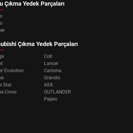
u Çıkma Yedek Parçaları
x
o
per
ubishi Çıkma Yedek Parçaları
ge
Colt
nt
Lancer
r Evolution
Carisma
se
Grandis
e Star
ASX
se Cross
OUTLANDER
Pajero