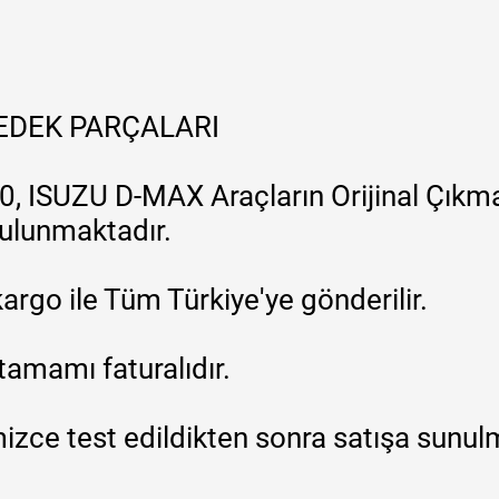
YEDEK PARÇALARI
, ISUZU D-MAX Araçların Orijinal Çıkma
 bulunmaktadır.
argo ile Tüm Türkiye'ye gönderilir.
tamamı faturalıdır.
zce test edildikten sonra satışa sunul