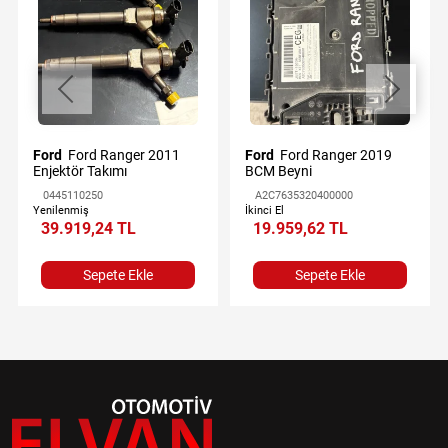
Ford
Ford Ranger 2011
Ford
Ford Ranger 2019
Enjektör Takımı
BCM Beyni
0445110250
A2C7635320400000
Yenilenmiş
İkinci El
39.919,24 TL
19.959,62 TL
Sepete Ekle
Sepete Ekle