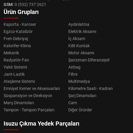
GSM:
0 (532) 737 2621
Ürün Grupları
Kaporta - Karoser
Aydınlatma
Egzoz-Katalizör
Elektrik Aksamı
Fren-Debriyaj
İç Aksam
Kalorifer-Klima
Kilit-Kontak
Mekanik
Motor Aksamı
Radyatör-Fan
Şanzıman-Diferansiyel
Yakıt Sistemi
Airbag
Jant-Lastik
Filtre
Ateşleme Sistemi
Multimedya
Emniyet Kemer ve Aksesuarları
Kilometre Saati - Kadran
Süspansiyon ve Direksiyon
Şarj Dinamoları
Marş Dinamoları
Cam
Tampon - Tampon Parçaları
Diğer Ürünler
Isuzu Çıkma Yedek Parçaları