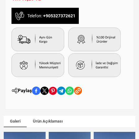
Telefon:
+905327372621
Paylaş
Galeri
Ürün Açıklaması