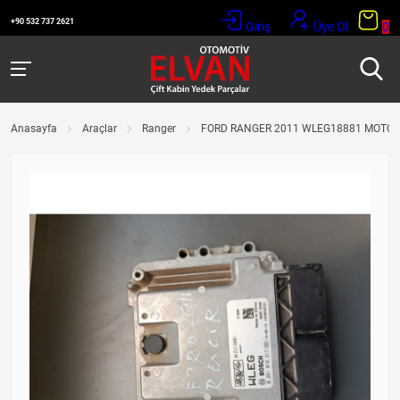
+90 532 737 2621
Giriş
Üye Ol
0
Anasayfa
Araçlar
Ranger
FORD RANGER 2011 WLEG18881 MOTOR