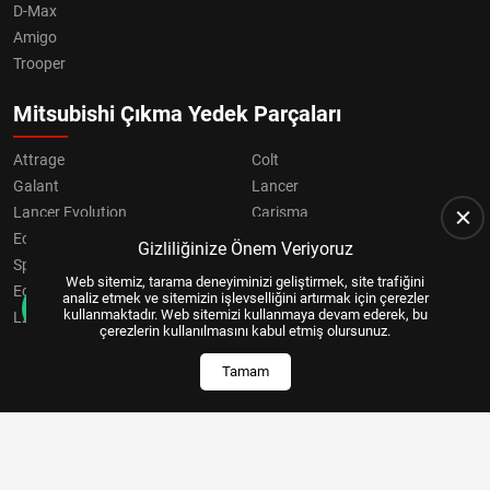
D-Max
Amigo
Trooper
Mitsubishi Çıkma Yedek Parçaları
Attrage
Colt
Galant
Lancer
Lancer Evolution
Carisma
Eclipse
Grandis
Gizliliğinize Önem Veriyoruz
Space Star
ASX
Web sitemiz, tarama deneyiminizi geliştirmek, site trafiğini
Eclipse Cross
OUTLANDER
analiz etmek ve sitemizin işlevselliğini artırmak için çerezler
kullanmaktadır. Web sitemizi kullanmaya devam ederek, bu
L200
Pajero
çerezlerin kullanılmasını kabul etmiş olursunuz.
Tamam
Copyright © 2024, All Right Reserved
US YAZILIM