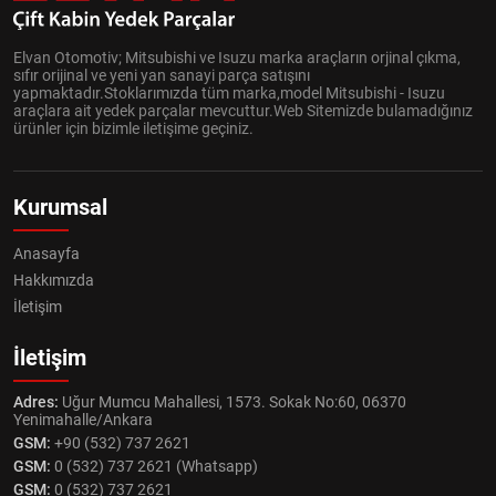
Elvan Otomotiv; Mitsubishi ve Isuzu marka araçların orjinal çıkma,
sıfır orijinal ve yeni yan sanayi parça satışını
yapmaktadır.Stoklarımızda tüm marka,model Mitsubishi - Isuzu
araçlara ait yedek parçalar mevcuttur.Web Sitemizde bulamadığınız
ürünler için bizimle iletişime geçiniz.
Kurumsal
Anasayfa
Hakkımızda
İletişim
İletişim
Adres:
Uğur Mumcu Mahallesi, 1573. Sokak No:60, 06370
Yenimahalle/Ankara
GSM:
+90 (532) 737 2621
GSM:
0 (532) 737 2621 (Whatsapp)
GSM:
0 (532) 737 2621