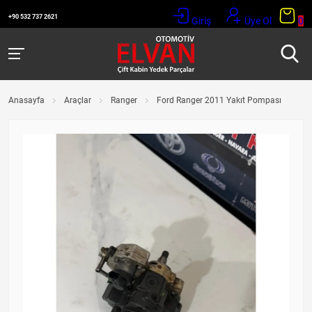
+90 532 737 2621
Giriş
Üye Ol
0
Anasayfa
Araçlar
Ranger
Ford Ranger 2011 Yakıt Pompası