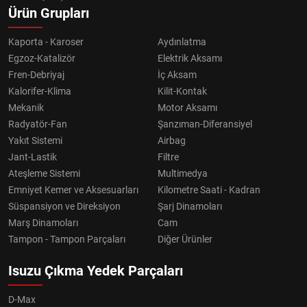
Ürün Grupları
Kaporta - Karoser
Aydınlatma
Egzoz-Katalizör
Elektrik Aksamı
Fren-Debriyaj
İç Aksam
Kalorifer-Klima
Kilit-Kontak
Mekanik
Motor Aksamı
Radyatör-Fan
Şanzıman-Diferansiyel
Yakıt Sistemi
Airbag
Jant-Lastik
Filtre
Ateşleme Sistemi
Multimedya
Emniyet Kemer ve Aksesuarları
Kilometre Saati - Kadran
Süspansiyon ve Direksiyon
Şarj Dinamoları
Marş Dinamoları
Cam
Tampon - Tampon Parçaları
Diğer Ürünler
Isuzu Çıkma Yedek Parçaları
D-Max