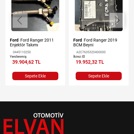
Ford
Ford Ranger 2011
Ford
Ford Ranger 2019
Enjektör Takımı
BCM Beyni
0445110250
A2C7635320400000
Yenilenmiş
İkinci El
39.904,62 TL
19.952,32 TL
Sepete Ekle
Sepete Ekle