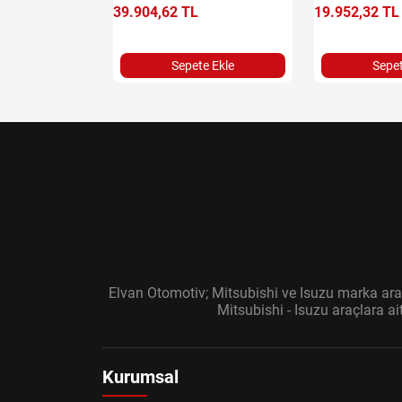
e Ekle
39.904,62 TL
19.952,32 TL
Sepete Ekle
Sepet
Elvan Otomotiv; Mitsubishi ve Isuzu marka araç
Mitsubishi - Isuzu araçlara a
Kurumsal