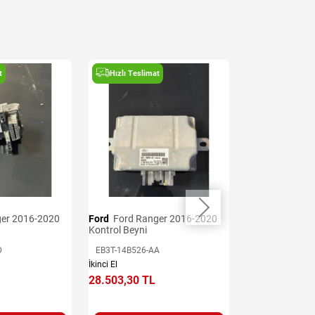
t
Hızlı Teslimat
Hızlı Teslima
Ford
Ford Ranger 2016-2020
Ford
Ford Ranger 2016-2020
Kontrol Beyni
Şanzıman Beyn
D
EB3T-14B526-AA
JB3P-12B565-A
İkinci El
İkinci El
28.503,30 TL
39.904,62 TL