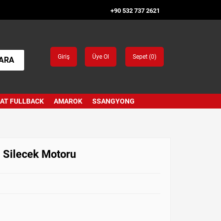
+90 532 737 2621
Giriş
Üye Ol
Sepet (
0
)
ARA
IAT FULLBACK
AMAROK
SSANGYONG
 Silecek Motoru