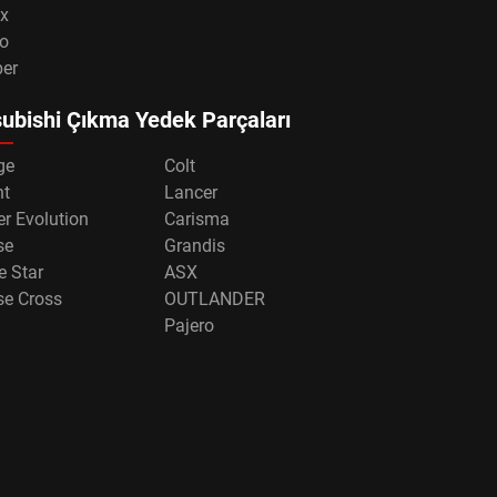
x
o
per
ubishi Çıkma Yedek Parçaları
ge
Colt
nt
Lancer
r Evolution
Carisma
se
Grandis
e Star
ASX
se Cross
OUTLANDER
Pajero