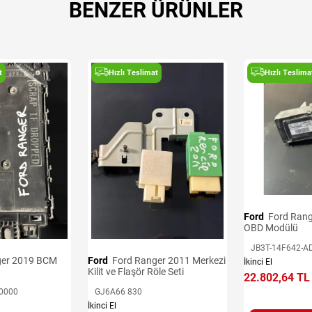
BENZER ÜRÜNLER
t
Hızlı Teslimat
Hızlı Teslima
Ford
Ford Ranger 2016-2020
OBD Modülü
JB3T-14F642-A
Ford
Ford Ranger 2011 Merkezi
İkinci El
Kilit ve Flaşör Röle Seti
22.802,64 TL
0000
GJ6A66 830
İkinci El