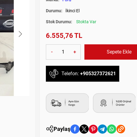
Durumu:
İkinci El
Stok Durumu:
Stokta Var
6.555,76 TL
-
+
Sepete Ekle
Telefon:
+905327372621
Paylaş