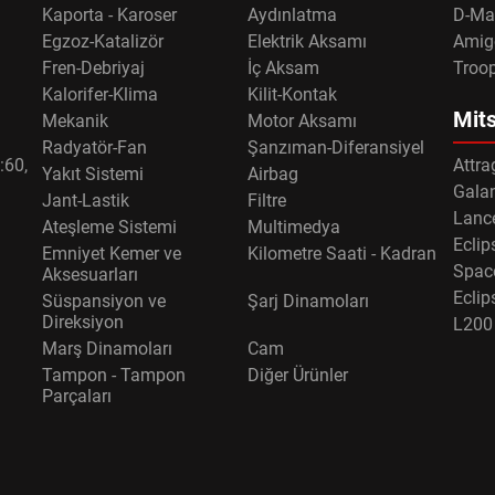
Kaporta - Karoser
Aydınlatma
D-Ma
Egzoz-Katalizör
Elektrik Aksamı
Amig
Fren-Debriyaj
İç Aksam
Troo
Kalorifer-Klima
Kilit-Kontak
Mits
Mekanik
Motor Aksamı
Radyatör-Fan
Şanzıman-Diferansiyel
:60,
Attra
Yakıt Sistemi
Airbag
Gala
Jant-Lastik
Filtre
Lance
Ateşleme Sistemi
Multimedya
Eclip
Emniyet Kemer ve
Kilometre Saati - Kadran
Spac
Aksesuarları
Eclip
Süspansiyon ve
Şarj Dinamoları
Direksiyon
L200
Marş Dinamoları
Cam
Tampon - Tampon
Diğer Ürünler
Parçaları