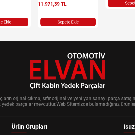
Sepet
11.971,39 TL
e Ekle
Sepete Ekle
ların orjinal çıkma, sıfır orijinal ve yeni yan sanayi parça sat
it yedek parçalar mevcuttur.Web Sitemizde bulamadığınız ürünler i
Ürün Grupları
Isuz