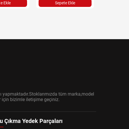
e Ekle
Sepete Ekle
Sepet
ışını yapmaktadır.Stoklarımızda tüm marka,model
çin bizimle iletişime geçiniz.
u Çıkma Yedek Parçaları