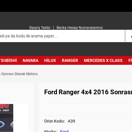
Sipariş Takibi
Banka Hesap Numaralarımız
TSUBISHI
NAVARA
HILUX
RANGER
MERCEDES X CLASS
F
 Sonrası Silecek Motoru
Ford Ranger 4x4 2016 Sonrası
Ürün Kodu:
A39
Marka:
Ford