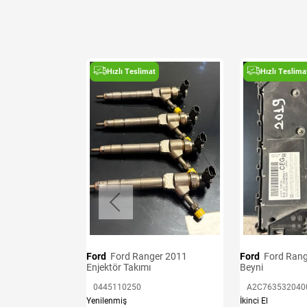
t
Hızlı Teslimat
Hızlı Teslima
i
B
Ford
Ford Ranger 2011
Ford
Ford Ranger 2019 BCM
Enjektör Takımı
Beyni
0445110250
A2C763532040
Yenilenmiş
İkinci El