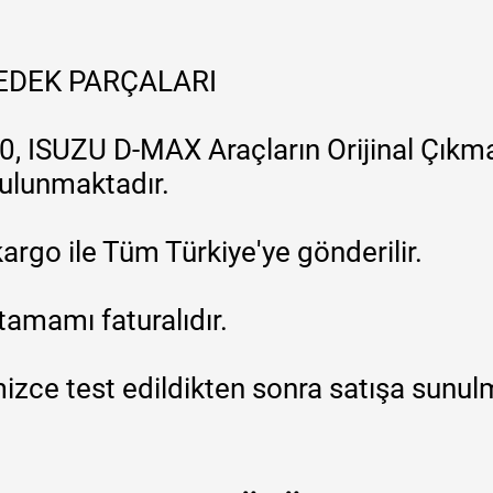
YEDEK PARÇALARI
, ISUZU D-MAX Araçların Orijinal Çıkma
 bulunmaktadır.
argo ile Tüm Türkiye'ye gönderilir.
tamamı faturalıdır.
zce test edildikten sonra satışa sunul