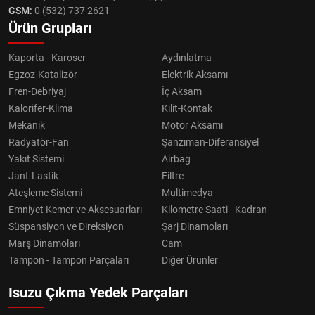
GSM:
0 (532) 737 2621
Ürün Grupları
Kaporta - Karoser
Aydınlatma
Egzoz-Katalizör
Elektrik Aksamı
Fren-Debriyaj
İç Aksam
Kalorifer-Klima
Kilit-Kontak
Mekanik
Motor Aksamı
Radyatör-Fan
Şanzıman-Diferansiyel
Yakıt Sistemi
Airbag
Jant-Lastik
Filtre
Ateşleme Sistemi
Multimedya
Emniyet Kemer ve Aksesuarları
Kilometre Saati - Kadran
Süspansiyon ve Direksiyon
Şarj Dinamoları
Marş Dinamoları
Cam
Tampon - Tampon Parçaları
Diğer Ürünler
Isuzu Çıkma Yedek Parçaları