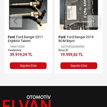
Ford
Ford Ranger 2011
Ford
Ford Ranger 2019
Enjektör Takımı
BCM Beyni
0445110250
A2C7635320400000
Yenilenmiş
İkinci El
39.919,24 TL
19.959,62 TL
Sepete Ekle
Sepete Ekle