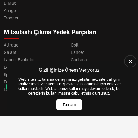
D-Max
Amigo
Trooper
Mitsubishi Çıkma Yedek Parçaları
Attrage
Colt
Galant
Lancer
Lancer Evolution
Carisma
Eclipse
Grandis
Gizliliğinize Önem Veriyoruz
Space Star
ASX
Web sitemiz, tarama deneyiminizi geliştirmek, site trafiğini
Eclipse Cross
OUTLANDER
analiz etmek ve sitemizin işlevselliğini artırmak için çerezler
kullanmaktadır. Web sitemizi kullanmaya devam ederek, bu
L200
Pajero
çerezlerin kullanılmasını kabul etmiş olursunuz.
Tamam
Copyright © 2024, All Right Reserved
US YAZILIM