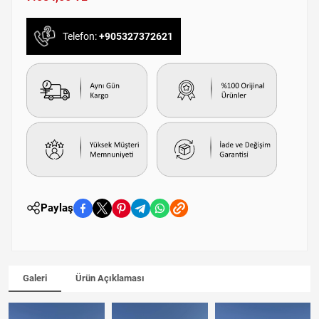
Telefon:
+905327372621
Paylaş
Galeri
Ürün Açıklaması