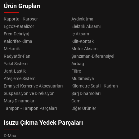
Ürün Grupları
Kaporta - Karoser
Aydınlatma
Egzoz-Katalizör
Elektrik Aksamı
Fren-Debriyaj
İç Aksam
Kalorifer-Klima
Kilit-Kontak
Mekanik
Motor Aksamı
Radyatör-Fan
Şanzıman-Diferansiyel
Yakıt Sistemi
Airbag
Jant-Lastik
Filtre
Ateşleme Sistemi
Multimedya
Emniyet Kemer ve Aksesuarları
Kilometre Saati - Kadran
Süspansiyon ve Direksiyon
Şarj Dinamoları
Marş Dinamoları
Cam
Tampon - Tampon Parçaları
Diğer Ürünler
Isuzu Çıkma Yedek Parçaları
D-Max