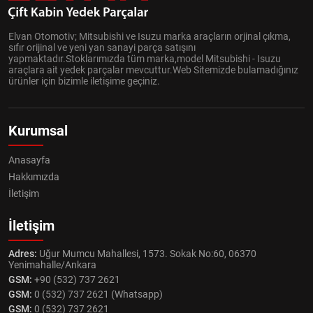
Elvan Otomotiv; Mitsubishi ve Isuzu marka araçların orjinal çıkma,
sıfır orijinal ve yeni yan sanayi parça satışını
yapmaktadır.Stoklarımızda tüm marka,model Mitsubishi - Isuzu
araçlara ait yedek parçalar mevcuttur.Web Sitemizde bulamadığınız
ürünler için bizimle iletişime geçiniz.
Kurumsal
Anasayfa
Hakkımızda
İletişim
İletişim
Adres:
Uğur Mumcu Mahallesi, 1573. Sokak No:60, 06370
Yenimahalle/Ankara
GSM:
+90 (532) 737 2621
GSM:
0 (532) 737 2621 (Whatsapp)
GSM:
0 (532) 737 2621