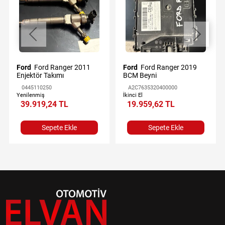
Ford
Ford Ranger 2011
Ford
Ford Ranger 2019
Enjektör Takımı
BCM Beyni
0445110250
A2C7635320400000
Yenilenmiş
İkinci El
39.919,24 TL
19.959,62 TL
Sepete Ekle
Sepete Ekle