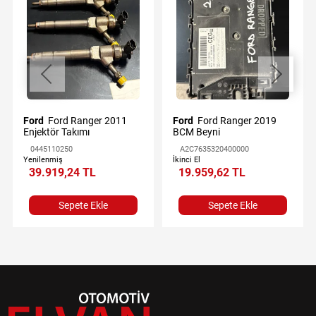
Ford
Ford Ranger 2011
Ford
Ford Ranger 2019
Enjektör Takımı
BCM Beyni
0445110250
A2C7635320400000
Yenilenmiş
İkinci El
39.919,24 TL
19.959,62 TL
Sepete Ekle
Sepete Ekle