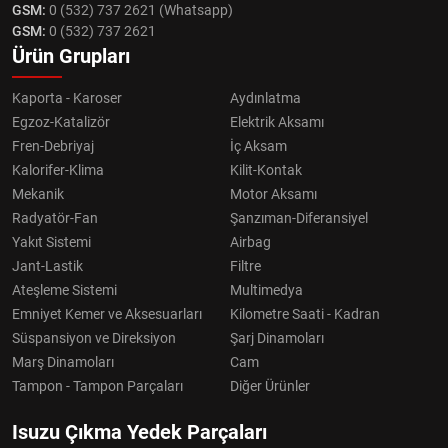
GSM:
0 (532) 737 2621 (Whatsapp)
GSM:
0 (532) 737 2621
Ürün Grupları
Kaporta - Karoser
Aydınlatma
Egzoz-Katalizör
Elektrik Aksamı
Fren-Debriyaj
İç Aksam
Kalorifer-Klima
Kilit-Kontak
Mekanik
Motor Aksamı
Radyatör-Fan
Şanzıman-Diferansiyel
Yakıt Sistemi
Airbag
Jant-Lastik
Filtre
Ateşleme Sistemi
Multimedya
Emniyet Kemer ve Aksesuarları
Kilometre Saati - Kadran
Süspansiyon ve Direksiyon
Şarj Dinamoları
Marş Dinamoları
Cam
Tampon - Tampon Parçaları
Diğer Ürünler
Isuzu Çıkma Yedek Parçaları