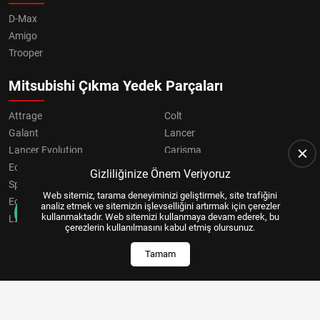
D-Max
Amigo
Trooper
Mitsubishi Çıkma Yedek Parçaları
Attrage
Colt
Galant
Lancer
Lancer Evolution
Carisma
Eclipse
Grandis
Gizliliğinize Önem Veriyoruz
Space Star
ASX
Web sitemiz, tarama deneyiminizi geliştirmek, site trafiğini
Eclipse Cross
OUTLANDER
analiz etmek ve sitemizin işlevselliğini artırmak için çerezler
kullanmaktadır. Web sitemizi kullanmaya devam ederek, bu
L200
Pajero
çerezlerin kullanılmasını kabul etmiş olursunuz.
Tamam
Copyright © 2024, All Right Reserved
US YAZILIM