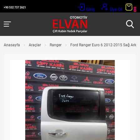
+90 532 737 2621
Giriş
Üye Ol
0
Anasayfa
Araçlar
Ranger
Ford Ranger Euro 6 2012-2015 Sağ Arka 