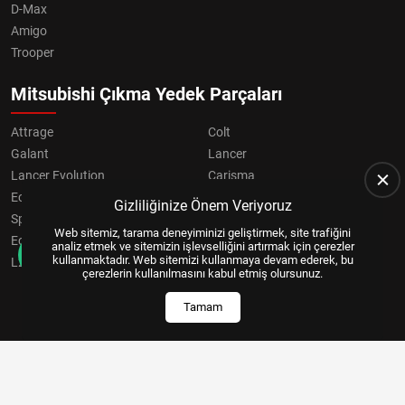
D-Max
Amigo
Trooper
Mitsubishi Çıkma Yedek Parçaları
Attrage
Colt
Galant
Lancer
Lancer Evolution
Carisma
Eclipse
Grandis
Gizliliğinize Önem Veriyoruz
Space Star
ASX
Web sitemiz, tarama deneyiminizi geliştirmek, site trafiğini
Eclipse Cross
OUTLANDER
analiz etmek ve sitemizin işlevselliğini artırmak için çerezler
kullanmaktadır. Web sitemizi kullanmaya devam ederek, bu
L200
Pajero
çerezlerin kullanılmasını kabul etmiş olursunuz.
Tamam
Copyright © 2024, All Right Reserved
US YAZILIM