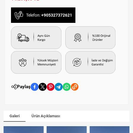
Telefon:
+905327372621
Paylaş
Galeri
Ürün Açıklaması