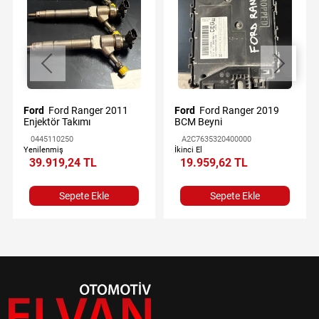
Ford
Ford Ranger 2011
Ford
Ford Ranger 2019
Enjektör Takımı
BCM Beyni
0445110250
A2C7635320400000
Yenilenmiş
İkinci El
39.919,24 TL
19.959,62 TL
Sepete Ekle
Sepete Ekle