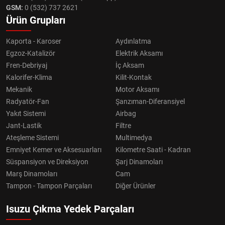
GSM:
0 (532) 737 2621
Ürün Grupları
Kaporta - Karoser
Aydınlatma
Egzoz-Katalizör
Elektrik Aksamı
Fren-Debriyaj
İç Aksam
Kalorifer-Klima
Kilit-Kontak
Mekanik
Motor Aksamı
Radyatör-Fan
Şanzıman-Diferansiyel
Yakıt Sistemi
Airbag
Jant-Lastik
Filtre
Ateşleme Sistemi
Multimedya
Emniyet Kemer ve Aksesuarları
Kilometre Saati - Kadran
Süspansiyon ve Direksiyon
Şarj Dinamoları
Marş Dinamoları
Cam
Tampon - Tampon Parçaları
Diğer Ürünler
Isuzu Çıkma Yedek Parçaları