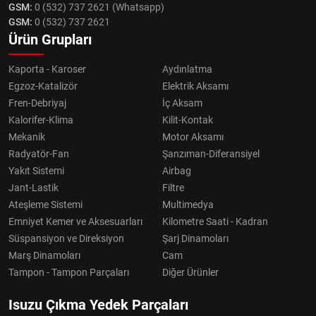
GSM:
0 (532) 737 2621 (Whatsapp)
GSM:
0 (532) 737 2621
Ürün Grupları
Kaporta - Karoser
Aydınlatma
Egzoz-Katalizör
Elektrik Aksamı
Fren-Debriyaj
İç Aksam
Kalorifer-Klima
Kilit-Kontak
Mekanik
Motor Aksamı
Radyatör-Fan
Şanzıman-Diferansiyel
Yakıt Sistemi
Airbag
Jant-Lastik
Filtre
Ateşleme Sistemi
Multimedya
Emniyet Kemer ve Aksesuarları
Kilometre Saati - Kadran
Süspansiyon ve Direksiyon
Şarj Dinamoları
Marş Dinamoları
Cam
Tampon - Tampon Parçaları
Diğer Ürünler
Isuzu Çıkma Yedek Parçaları