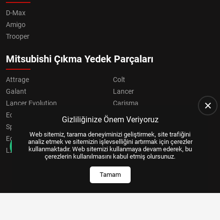
D-Max
Amigo
Trooper
Mitsubishi Çıkma Yedek Parçaları
Attrage
Colt
Galant
Lancer
Lancer Evolution
Carisma
Eclipse
Grandis
Gizliliğinize Önem Veriyoruz
Space Star
ASX
Web sitemiz, tarama deneyiminizi geliştirmek, site trafiğini
Eclipse Cross
OUTLANDER
analiz etmek ve sitemizin işlevselliğini artırmak için çerezler
kullanmaktadır. Web sitemizi kullanmaya devam ederek, bu
L200
Pajero
çerezlerin kullanılmasını kabul etmiş olursunuz.
Tamam
Copyright © 2024, All Right Reserved
US YAZILIM