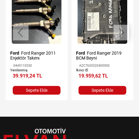
Ford
Ford Ranger 2011
Ford
Ford Ranger 2019
Enjektör Takımı
BCM Beyni
0445110250
A2C7635320400000
Yenilenmiş
İkinci El
39.919,24 TL
19.959,62 TL
Sepete Ekle
Sepete Ekle