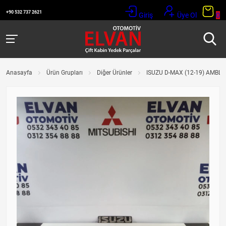
+90 532 737 2621
Giriş
Üye Ol
0
Anasayfa
Ürün Grupları
Diğer Ürünler
ISUZU D-MAX (12-19) AMBLE