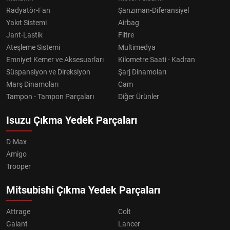
Radyatör-Fan
Şanzıman-Diferansiyel
Yakıt Sistemi
Airbag
Jant-Lastik
Filtre
Ateşleme Sistemi
Multimedya
Emniyet Kemer ve Aksesuarları
Kilometre Saati - Kadran
Süspansiyon ve Direksiyon
Şarj Dinamoları
Marş Dinamoları
Cam
Tampon - Tampon Parçaları
Diğer Ürünler
Isuzu Çıkma Yedek Parçaları
D-Max
Amigo
Trooper
Mitsubishi Çıkma Yedek Parçaları
Attrage
Colt
Galant
Lancer