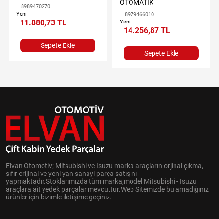
OTOMATİK
8989470270
Yeni
8979466010
11.880,73 TL
Yeni
14.256,87 TL
Sepete Ekle
Sepete Ekle
Elvan Otomotiv; Mitsubishi ve Isuzu marka araçların orjinal çıkma,
sıfır orijinal ve yeni yan sanayi parça satışını
yapmaktadır.Stoklarımızda tüm marka,model Mitsubishi - Isuzu
araçlara ait yedek parçalar mevcuttur.Web Sitemizde bulamadığınız
ürünler için bizimle iletişime geçiniz.