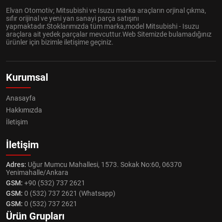
Elvan Otomotiv; Mitsubishi ve Isuzu marka araçların orjinal çıkma,
sıfır orijinal ve yeni yan sanayi parça satışını
yapmaktadır.Stoklarımızda tüm marka,model Mitsubishi - Isuzu
araçlara ait yedek parçalar mevcuttur.Web Sitemizde bulamadığınız
ürünler için bizimle iletişime geçiniz.
Kurumsal
Anasayfa
Hakkımızda
İletişim
İletişim
Adres:
Uğur Mumcu Mahallesi, 1573. Sokak No:60, 06370
Yenimahalle/Ankara
GSM:
+90 (532) 737 2621
GSM:
0 (532) 737 2621 (Whatsapp)
GSM:
0 (532) 737 2621
Ürün Grupları