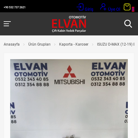
+90 532 737 2621
Giriş
Üye Ol
0
Anasayfa
Ürün Grupları
Kaporta - Karoser
ISUZU D-MAX (12-19) 