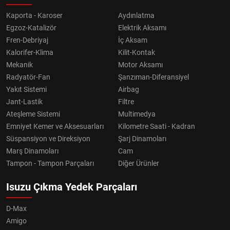
Kaporta - Karoser
Aydınlatma
Egzoz-Katalizör
Elektrik Aksamı
Fren-Debriyaj
İç Aksam
Kalorifer-Klima
Kilit-Kontak
Mekanik
Motor Aksamı
Radyatör-Fan
Şanzıman-Diferansiyel
Yakıt Sistemi
Airbag
Jant-Lastik
Filtre
Ateşleme Sistemi
Multimedya
Emniyet Kemer ve Aksesuarları
Kilometre Saati - Kadran
Süspansiyon ve Direksiyon
Şarj Dinamoları
Marş Dinamoları
Cam
Tampon - Tampon Parçaları
Diğer Ürünler
Isuzu Çıkma Yedek Parçaları
D-Max
Amigo