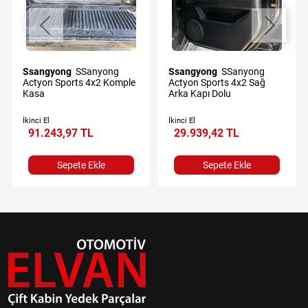
Ssangyong
SSanyong
Ssangyong
SSanyong
Actyon Sports 4x2 Komple
Actyon Sports 4x2 Sağ
Kasa
Arka Kapı Dolu
İkinci El
İkinci El
91.243,97 TL
29.939,42 TL
Sepete Ekle
Sepete Ekle