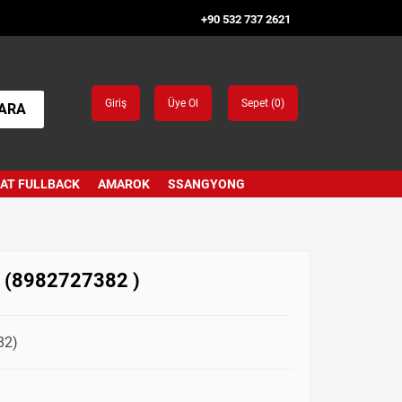
+90 532 737 2621
Giriş
Üye Ol
Sepet (
0
)
ARA
IAT FULLBACK
AMAROK
SSANGYONG
t (8982727382 )
82)