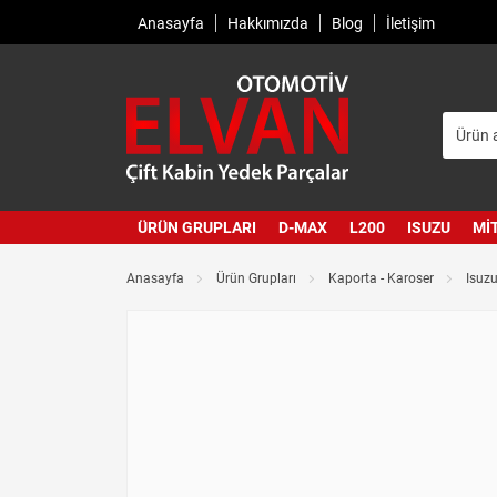
Anasayfa
Hakkımızda
Blog
İletişim
ÜRÜN GRUPLARI
D-MAX
L200
ISUZU
MI
Anasayfa
Ürün Grupları
Kaporta - Karoser
Isuz