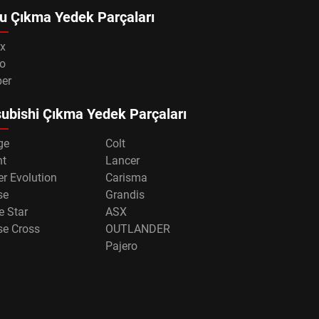
u Çıkma Yedek Parçaları
x
o
per
ubishi Çıkma Yedek Parçaları
ge
Colt
nt
Lancer
r Evolution
Carisma
se
Grandis
e Star
ASX
se Cross
OUTLANDER
Pajero