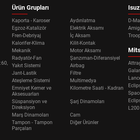
Ürün Grupları
Isuz
Kaporta - Karoser
Aydınlatma
D-Ma
Egzoz-Katalizör
Elektrik Aksamı
Amig
Fren-Debriyaj
İç Aksam
Troo
Kalorifer-Klima
Kilit-Kontak
Mits
Mekanik
Motor Aksamı
Radyatör-Fan
Şanzıman-Diferansiyel
:60,
Attra
Yakıt Sistemi
Airbag
Gala
Jant-Lastik
Filtre
Lance
Ateşleme Sistemi
Multimedya
Eclip
Emniyet Kemer ve
Kilometre Saati - Kadran
Spac
Aksesuarları
Eclip
Süspansiyon ve
Şarj Dinamoları
Direksiyon
L200
Marş Dinamoları
Cam
Tampon - Tampon
Diğer Ürünler
Parçaları