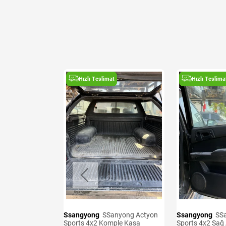
t
Hızlı Teslimat
Hızlı Teslima
Ssangyong
SSanyong Actyon
Ssangyong
SSanyong Actyon
8-2012 Sol Ön
Sports 4x2 Komple Kasa
Sports 4x2 Sağ 