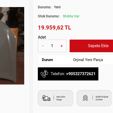
Durumu:
Yeni
Stok Durumu:
Stokta Var
19.959,62 TL
Adet
-
+
Sepete Ekle
Durum
Orjinal Yeni Parça
Telefon:
+905327372621