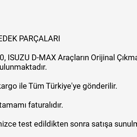
YEDEK PARÇALARI
, ISUZU D-MAX Araçların Orijinal Çıkma
 bulunmaktadır.
argo ile Tüm Türkiye'ye gönderilir.
tamamı faturalıdır.
zce test edildikten sonra satışa sunul