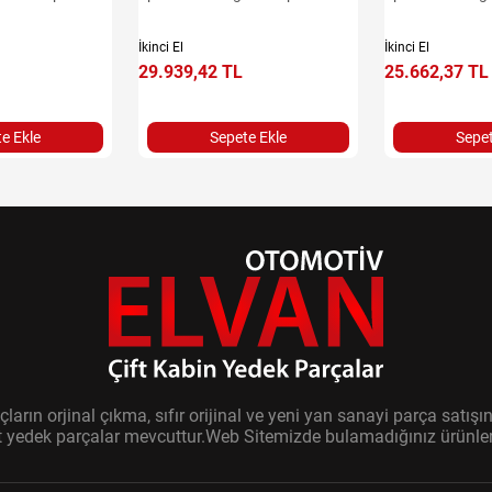
İkinci El
İkinci El
29.939,42 TL
25.662,37 TL
e Ekle
Sepete Ekle
Sepet
ların orjinal çıkma, sıfır orijinal ve yeni yan sanayi parça sat
it yedek parçalar mevcuttur.Web Sitemizde bulamadığınız ürünler i