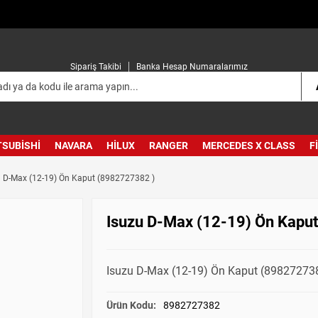
Sipariş Takibi
Banka Hesap Numaralarımız
TSUBISHI
NAVARA
HILUX
RANGER
MERCEDES X CLASS
F
u D-Max (12-19) Ön Kaput (8982727382 )
Isuzu D-Max (12-19) Ön Kapu
Isuzu D-Max (12-19) Ön Kaput (89827273
Ürün Kodu:
8982727382