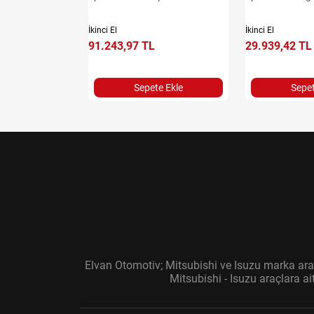
İkinci El
İkinci El
91.243,97 TL
29.939,42 TL
e Ekle
Sepete Ekle
Sepet
Elvan Otomotiv; Mitsubishi ve Isuzu marka araç
Mitsubishi - Isuzu araçlara a