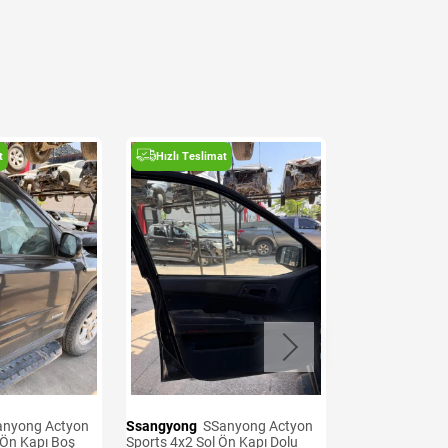
t
Hızlı Teslimat
Hızlı Teslima
Ssangyong
SSanyong Actyon
Ssangyong
SSanyong Actyon
 Ön Kapı Boş
Sports 4x2 Sol Ön Kapı Dolu
Sports 4x2 200