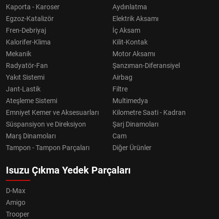
Kaporta - Karoser
Aydınlatma
Egzoz-Katalizör
Elektrik Aksamı
Fren-Debriyaj
İç Aksam
Kalorifer-Klima
Kilit-Kontak
Mekanik
Motor Aksamı
Radyatör-Fan
Şanzıman-Diferansiyel
Yakıt Sistemi
Airbag
Jant-Lastik
Filtre
Ateşleme Sistemi
Multimedya
Emniyet Kemer ve Aksesuarları
Kilometre Saati - Kadran
Süspansiyon ve Direksiyon
Şarj Dinamoları
Marş Dinamoları
Cam
Tampon - Tampon Parçaları
Diğer Ürünler
Isuzu Çıkma Yedek Parçaları
D-Max
Amigo
Trooper