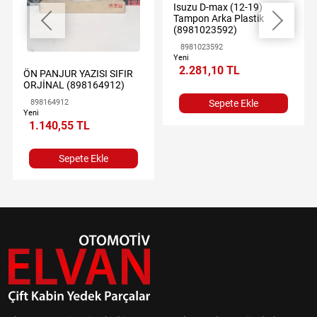
Isuzu D-max (12-19)
Tampon Arka Plastik
(8981023592)
8981023592
Yeni
2.281,10 TL
ÖN PANJUR YAZISI SIFIR
ORJİNAL (898164912)
898164912
Sepete Ekle
Yeni
1.140,55 TL
Sepete Ekle