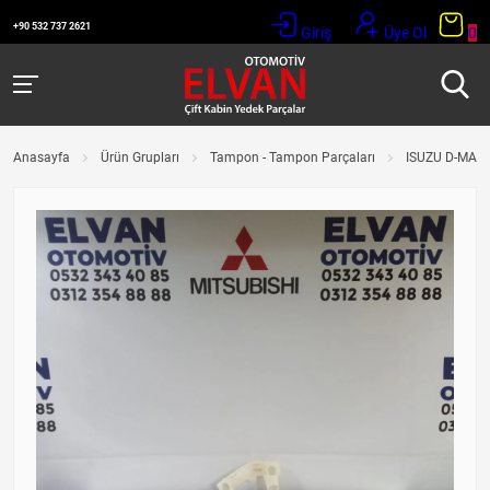
+90 532 737 2621
Giriş
Üye Ol
0
Anasayfa
Ürün Grupları
Tampon - Tampon Parçaları
ISUZU D-MAX 