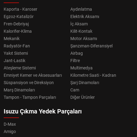
Kaporta - Karoser
Aydınlatma
Egzoz-Katalizör
Elektrik Aksamı
Fren-Debriyaj
İç Aksam
Kalorifer-Klima
Kilit-Kontak
Mekanik
Motor Aksamı
Radyatör-Fan
Şanzıman-Diferansiyel
Yakıt Sistemi
Airbag
Jant-Lastik
Filtre
Ateşleme Sistemi
Multimedya
Emniyet Kemer ve Aksesuarları
Kilometre Saati - Kadran
Süspansiyon ve Direksiyon
Şarj Dinamoları
Marş Dinamoları
Cam
Tampon - Tampon Parçaları
Diğer Ürünler
Isuzu Çıkma Yedek Parçaları
D-Max
Amigo