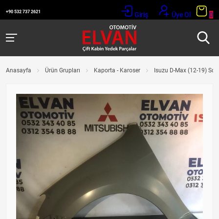
+90 532 737 2621
Giriş
Üye Ol
0
Anasayfa
Ürün Grupları
Kaporta - Karoser
Isuzu D-Max (12-19) So