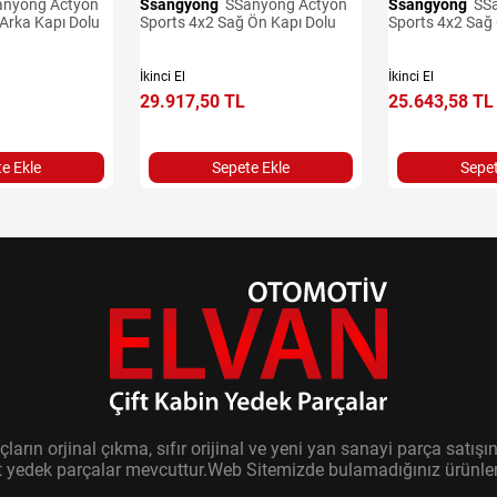
Ssangyong
SSanyong Actyon
Ssangyong
SSanyong Actyon
Arka Kapı Dolu
Sports 4x2 Sağ Ön Kapı Dolu
Sports 4x2 Sağ
İkinci El
İkinci El
29.917,50 TL
25.643,58 TL
e Ekle
Sepete Ekle
Sepet
ların orjinal çıkma, sıfır orijinal ve yeni yan sanayi parça sat
it yedek parçalar mevcuttur.Web Sitemizde bulamadığınız ürünler i