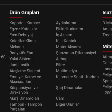
Ürün Grupları
Isuz
Kaporta - Karoser
Aydınlatma
D-Ma
Egzoz-Katalizör
Elektrik Aksamı
Amig
Fren-Debriyaj
İç Aksam
Troo
Kalorifer-Klima
Kilit-Kontak
Mits
Mekanik
Motor Aksamı
Radyatör-Fan
Şanzıman-Diferansiyel
:60,
Attra
Yakıt Sistemi
Airbag
Gala
Jant-Lastik
Filtre
Lance
Ateşleme Sistemi
Multimedya
Eclip
Emniyet Kemer ve
Kilometre Saati - Kadran
Spac
Aksesuarları
Eclip
Süspansiyon ve
Şarj Dinamoları
Direksiyon
L200
Marş Dinamoları
Cam
Tampon - Tampon
Diğer Ürünler
Parçaları