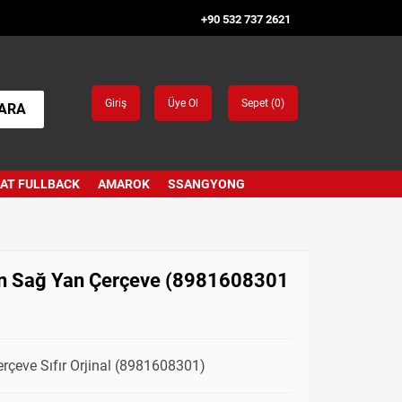
+90 532 737 2621
Giriş
Üye Ol
Sepet (
0
)
ARA
IAT FULLBACK
AMAROK
SSANGYONG
in Sağ Yan Çerçeve (8981608301
rçeve Sıfır Orjinal (8981608301)