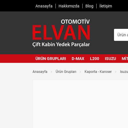
Anasayfa
Hakkımızda
Blog
İletişim
ÜRÜN GRUPLARI
D-MAX
L200
ISUZU
MI
Anasayfa
Ürün Grupları
Kaporta - Karoser
Isuz