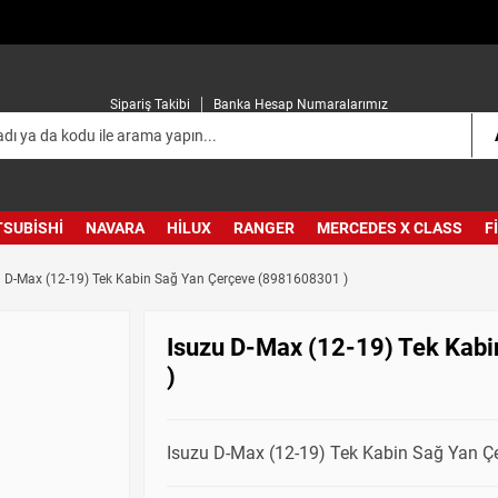
Sipariş Takibi
Banka Hesap Numaralarımız
TSUBISHI
NAVARA
HILUX
RANGER
MERCEDES X CLASS
F
u D-Max (12-19) Tek Kabin Sağ Yan Çerçeve (8981608301 )
Isuzu D-Max (12-19) Tek Kab
)
Isuzu D-Max (12-19) Tek Kabin Sağ Yan Çe