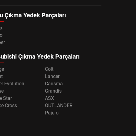
u Çıkma Yedek Parçaları
x
o
per
ubishi Çıkma Yedek Parçaları
ge
Colt
nt
Lancer
r Evolution
Carisma
se
Grandis
e Star
ASX
se Cross
OUTLANDER
Pajero