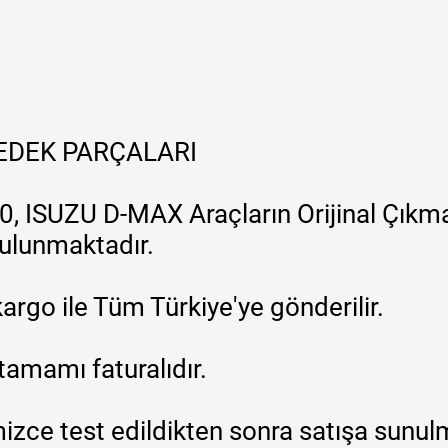
YEDEK PARÇALARI
, ISUZU D-MAX Araçların Orijinal Çıkma
 bulunmaktadır.
argo ile Tüm Türkiye'ye gönderilir.
tamamı faturalıdır.
zce test edildikten sonra satışa sunul