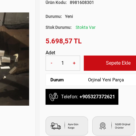
Ürün Kodu:
8981608301
Durumu:
Yeni
Stok Durumu:
Stokta Var
5.698,57 TL
Adet
-
+
Sepete Ekle
Durum
Orjinal Yeni Parça
Telefon:
+905327372621