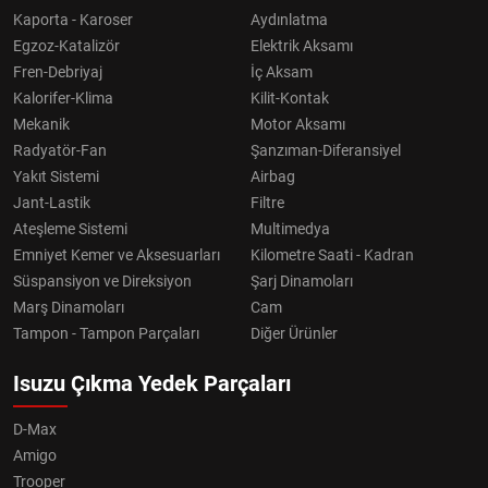
Kaporta - Karoser
Aydınlatma
Egzoz-Katalizör
Elektrik Aksamı
Fren-Debriyaj
İç Aksam
Kalorifer-Klima
Kilit-Kontak
Mekanik
Motor Aksamı
Radyatör-Fan
Şanzıman-Diferansiyel
Yakıt Sistemi
Airbag
Jant-Lastik
Filtre
Ateşleme Sistemi
Multimedya
Emniyet Kemer ve Aksesuarları
Kilometre Saati - Kadran
Süspansiyon ve Direksiyon
Şarj Dinamoları
Marş Dinamoları
Cam
Tampon - Tampon Parçaları
Diğer Ürünler
Isuzu Çıkma Yedek Parçaları
D-Max
Amigo
Trooper