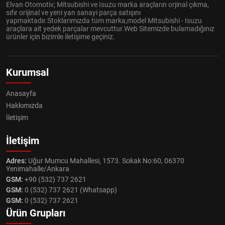
Elvan Otomotiv; Mitsubishi ve Isuzu marka araçların orjinal çıkma,
sıfır orijinal ve yeni yan sanayi parça satışını
yapmaktadır.Stoklarımızda tüm marka,model Mitsubishi - Isuzu
araçlara ait yedek parçalar mevcuttur.Web Sitemizde bulamadığınız
ürünler için bizimle iletişime geçiniz.
Kurumsal
Anasayfa
Hakkımızda
İletişim
İletişim
Adres:
Uğur Mumcu Mahallesi, 1573. Sokak No:60, 06370
Yenimahalle/Ankara
GSM:
+90 (532) 737 2621
GSM:
0 (532) 737 2621 (Whatsapp)
GSM:
0 (532) 737 2621
Ürün Grupları