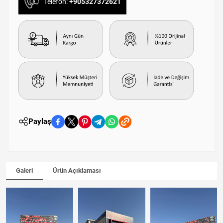
Telefon:
+905327372621
Paylaş
Galeri
Ürün Açıklaması