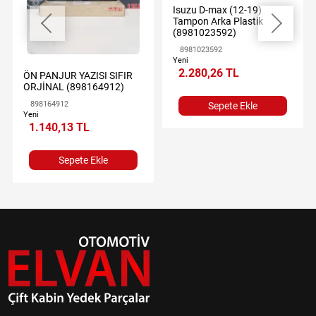
Isuzu D-max (12-19)
Tampon Arka Plastik
(8981023592)
8981023592
Yeni
2.280,26 TL
ÖN PANJUR YAZISI SIFIR
ORJİNAL (898164912)
898164912
Sepete Ekle
Yeni
1.140,13 TL
Sepete Ekle