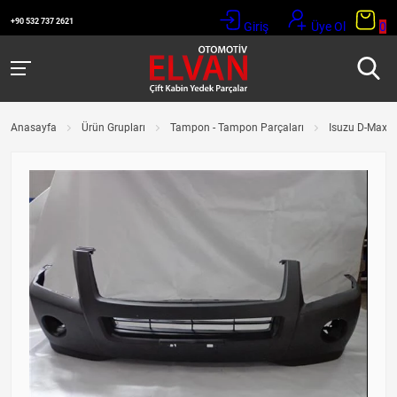
+90 532 737 2621
Giriş
Üye Ol
0
Anasayfa
Ürün Grupları
Tampon - Tampon Parçaları
Isuzu D-Max 