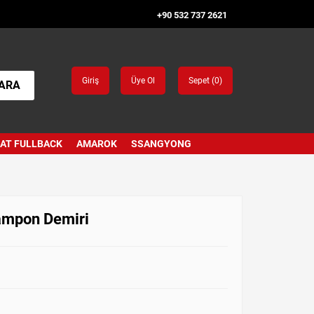
+90 532 737 2621
Giriş
Üye Ol
Sepet (
0
)
ARA
IAT FULLBACK
AMAROK
SSANGYONG
ampon Demiri