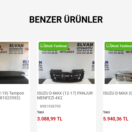
BENZER ÜRÜNLER
Hızlı Teslimat
Hızlı Teslima
ISUZU D-MAX (12-17) PANJUR
ISUZU D-MAX (
2-19) Tampon
MENFEZİ 4X2
8981023592)
8981938700
Yeni
Yeni
3.088,99 TL
5.940,36 TL