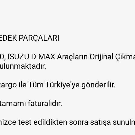
YEDEK PARÇALARI
, ISUZU D-MAX Araçların Orijinal Çıkma
 bulunmaktadır.
argo ile Tüm Türkiye'ye gönderilir.
tamamı faturalıdır.
zce test edildikten sonra satışa sunul