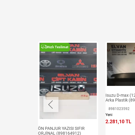
t
Hızlı Teslimat
6-08)
Isuzu D-max (1
NJUR
Arka Plastik (
8981023592
Yeni
2.281,10 TL
ÖN PANJUR YAZISI SIFIR
ORJİNAL (898164912)