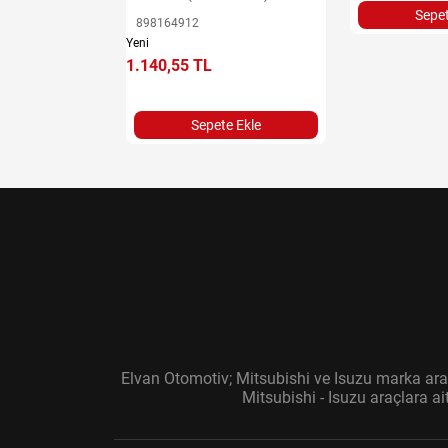
e Ekle
Sepet
898164912
Yeni
1.140,55 TL
Sepete Ekle
Elvan Otomotiv; Mitsubishi ve Isuzu marka araç
Mitsubishi - Isuzu araçlara a