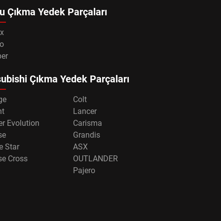
u Çıkma Yedek Parçaları
x
o
per
ubishi Çıkma Yedek Parçaları
ge
Colt
nt
Lancer
r Evolution
Carisma
se
Grandis
e Star
ASX
se Cross
OUTLANDER
Pajero