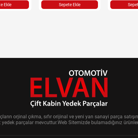
Sepete Ekle
Sepet
e Ekle
ların orjinal çıkma, sıfır orijinal ve yeni yan sanayi parça sat
it yedek parçalar mevcuttur.Web Sitemizde bulamadığınız ürünler i