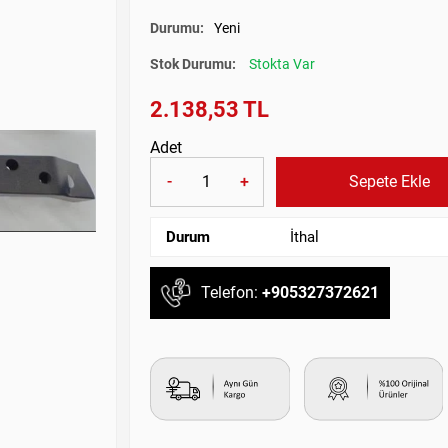
Durumu:
Yeni
Stok Durumu:
Stokta Var
2.138,53 TL
Adet
-
+
Sepete Ekle
Durum
İthal
Telefon:
+905327372621