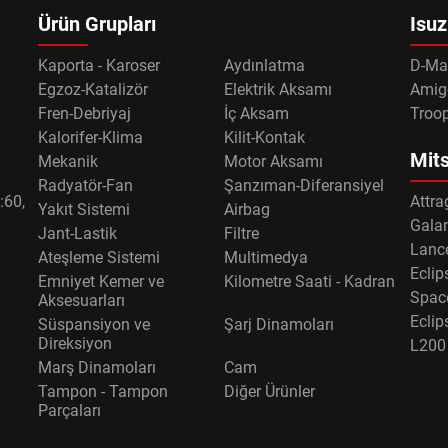
Ürün Grupları
Isuz
Kaporta - Karoser
Aydınlatma
D-Ma
Egzoz-Katalizör
Elektrik Aksamı
Amig
Fren-Debriyaj
İç Aksam
Troo
Kalorifer-Klima
Kilit-Kontak
Mits
Mekanik
Motor Aksamı
Radyatör-Fan
Şanzıman-Diferansiyel
:60,
Attra
Yakıt Sistemi
Airbag
Gala
Jant-Lastik
Filtre
Lance
Ateşleme Sistemi
Multimedya
Eclip
Emniyet Kemer ve
Kilometre Saati - Kadran
Spac
Aksesuarları
Eclip
Süspansiyon ve
Şarj Dinamoları
Direksiyon
L200
Marş Dinamoları
Cam
Tampon - Tampon
Diğer Ürünler
Parçaları