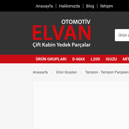
Anasayfa
Hakkımızda
Blog
İletişim
ÜRÜN GRUPLARI
D-MAX
L200
ISUZU
MI
Anasayfa
Ürün Grupları
Tampon - Tampon Parçaları