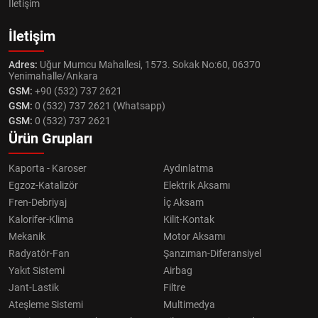
İletişim
İletişim
Adres:
Uğur Mumcu Mahallesi, 1573. Sokak No:60, 06370
Yenimahalle/Ankara
GSM:
+90 (532) 737 2621
GSM:
0 (532) 737 2621 (Whatsapp)
GSM:
0 (532) 737 2621
Ürün Grupları
Kaporta - Karoser
Aydınlatma
Egzoz-Katalizör
Elektrik Aksamı
Fren-Debriyaj
İç Aksam
Kalorifer-Klima
Kilit-Kontak
Mekanik
Motor Aksamı
Radyatör-Fan
Şanzıman-Diferansiyel
Yakıt Sistemi
Airbag
Jant-Lastik
Filtre
Ateşleme Sistemi
Multimedya