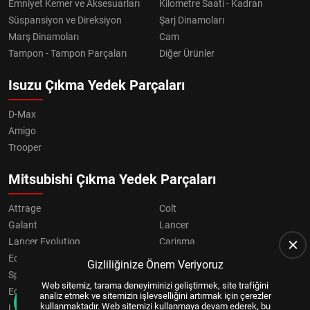
Emniyet Kemer ve Aksesuarları
Kilometre Saati - Kadran
Süspansiyon ve Direksiyon
Şarj Dinamoları
Marş Dinamoları
Cam
Tampon - Tampon Parçaları
Diğer Ürünler
Isuzu Çıkma Yedek Parçaları
D-Max
Amigo
Trooper
Mitsubishi Çıkma Yedek Parçaları
Attrage
Colt
Galant
Lancer
Lancer Evolution
Carisma
Eclipse
Grandis
Gizliliğinize Önem Veriyoruz
Space Star
ASX
Web sitemiz, tarama deneyiminizi geliştirmek, site trafiğini
Eclipse Cross
OUTLANDER
analiz etmek ve sitemizin işlevselliğini artırmak için çerezler
kullanmaktadır. Web sitemizi kullanmaya devam ederek, bu
L200
Pajero