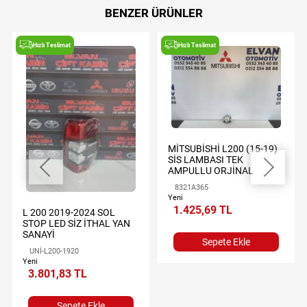
BENZER ÜRÜNLER
Hızlı Teslimat
Hızlı Teslimat
MİTSUBİSHİ L200 (15-19)
SİS LAMBASI TEK
AMPULLU ORJİNAL
8321A365
Yeni
1.425,69 TL
L 200 2019-2024 SOL
STOP LED SİZ İTHAL YAN
SANAYİ
Sepete Ekle
UNİ-L200-1920
Yeni
3.801,83 TL
Sepete Ekle