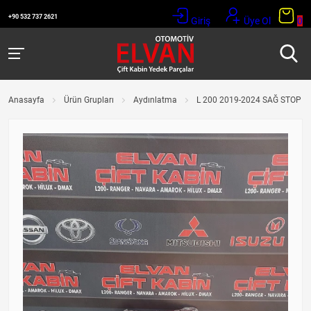
+90 532 737 2621
Giriş
Üye Ol
0
Anasayfa
Ürün Grupları
Aydınlatma
L 200 2019-2024 SAĞ STOP L