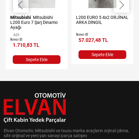
Mitsubishi
Mitsubishi
L200 EURO 5 4x2 ORJİNAL
L200 Euro 7 Şarj Dinamo
ARKA DİNGİL
Ayağı
İkinci El
A23
57.027,48 TL
İkinci El
1.710,83 TL
Sepete Ekle
Sepete Ekle
Elvan Otomotiv; Mitsubishi ve Isuzu marka araçların orjinal çıkma,
sıfır orijinal ve yeni yan sanayi parça satışını