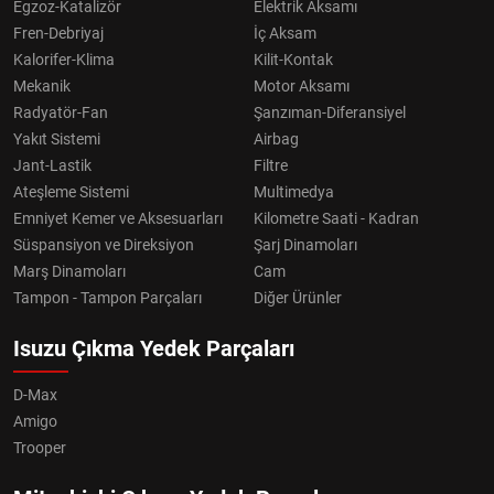
Egzoz-Katalizör
Elektrik Aksamı
Fren-Debriyaj
İç Aksam
Kalorifer-Klima
Kilit-Kontak
Mekanik
Motor Aksamı
Radyatör-Fan
Şanzıman-Diferansiyel
Yakıt Sistemi
Airbag
Jant-Lastik
Filtre
Ateşleme Sistemi
Multimedya
Emniyet Kemer ve Aksesuarları
Kilometre Saati - Kadran
Süspansiyon ve Direksiyon
Şarj Dinamoları
Marş Dinamoları
Cam
Tampon - Tampon Parçaları
Diğer Ürünler
Isuzu Çıkma Yedek Parçaları
D-Max
Amigo
Trooper