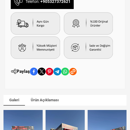
Telefon:
+905327372621
Paylaş
Galeri
Ürün Açıklaması