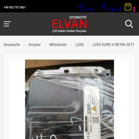
+90 532 737 2621
Giriş
Üye Ol
0
Anasayfa
Araçlar
Mitsubishi
L200
L200 EURO 6 BEYİN SETİ