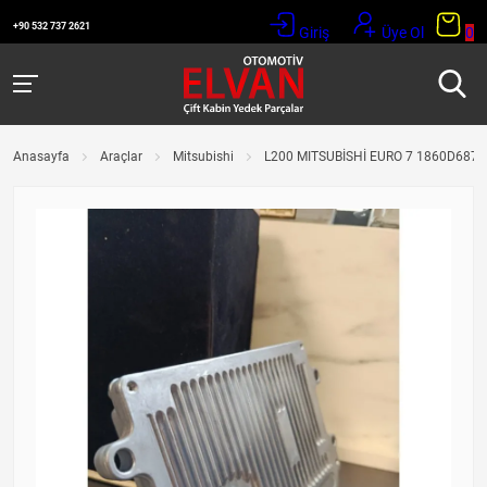
+90 532 737 2621
Giriş
Üye Ol
0
Anasayfa
Araçlar
Mitsubishi
L200 MITSUBİSHİ EURO 7 1860D687