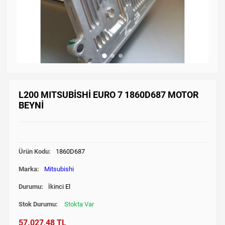
L200 MITSUBİSHİ EURO 7 1860D687 MOTOR
BEYNİ
Ürün Kodu:
1860D687
Marka:
Mitsubishi
Durumu:
İkinci El
Stok Durumu:
Stokta Var
57.027,48 TL