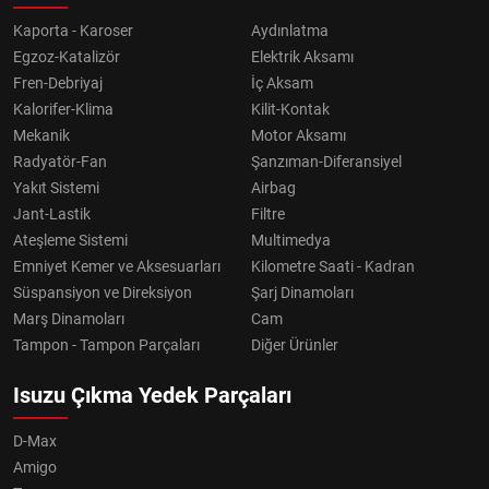
Kaporta - Karoser
Aydınlatma
Egzoz-Katalizör
Elektrik Aksamı
Fren-Debriyaj
İç Aksam
Kalorifer-Klima
Kilit-Kontak
Mekanik
Motor Aksamı
Radyatör-Fan
Şanzıman-Diferansiyel
Yakıt Sistemi
Airbag
Jant-Lastik
Filtre
Ateşleme Sistemi
Multimedya
Emniyet Kemer ve Aksesuarları
Kilometre Saati - Kadran
Süspansiyon ve Direksiyon
Şarj Dinamoları
Marş Dinamoları
Cam
Tampon - Tampon Parçaları
Diğer Ürünler
Isuzu Çıkma Yedek Parçaları
D-Max
Amigo