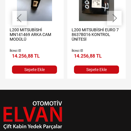
L200 MITSUBİSHİ
L200 MITSUBİSHİ EURO 7
MN141469 ARKA CAM
8637B016 KONTROL
MODÜLÜ
ÜNİTESİ
İkinci El
İkinci El
14.256,88 TL
14.256,88 TL
Sepete Ekle
Sepete Ekle