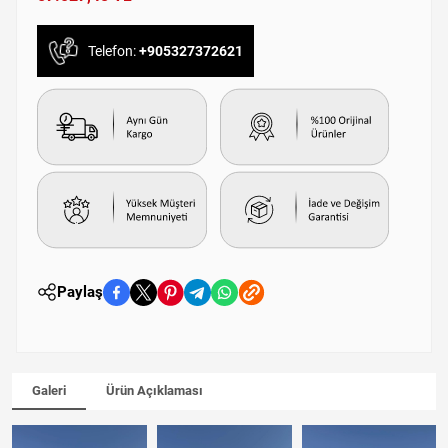
Telefon:
+905327372621
Paylaş
Galeri
Ürün Açıklaması