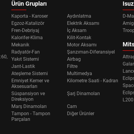
Ürün Grupları
Isuz
Kaporta - Karoser
Aydınlatma
D-Ma
Egzoz-Katalizör
Elektrik Aksamı
Amig
Fren-Debriyaj
İç Aksam
Troo
Kalorifer-Klima
Kilit-Kontak
Mits
Mekanik
Motor Aksamı
Radyatör-Fan
Şanzıman-Diferansiyel
:60,
Attra
Yakıt Sistemi
Airbag
Gala
Jant-Lastik
Filtre
Lance
Ateşleme Sistemi
Multimedya
Eclip
Emniyet Kemer ve
Kilometre Saati - Kadran
Spac
Aksesuarları
Eclip
Süspansiyon ve
Şarj Dinamoları
Direksiyon
L200
Marş Dinamoları
Cam
Tampon - Tampon
Diğer Ürünler
Parçaları