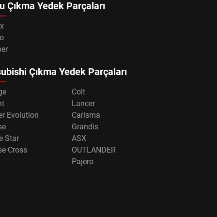
u Çıkma Yedek Parçaları
x
o
per
ubishi Çıkma Yedek Parçaları
ge
Colt
nt
Lancer
r Evolution
Carisma
se
Grandis
e Star
ASX
se Cross
OUTLANDER
Pajero