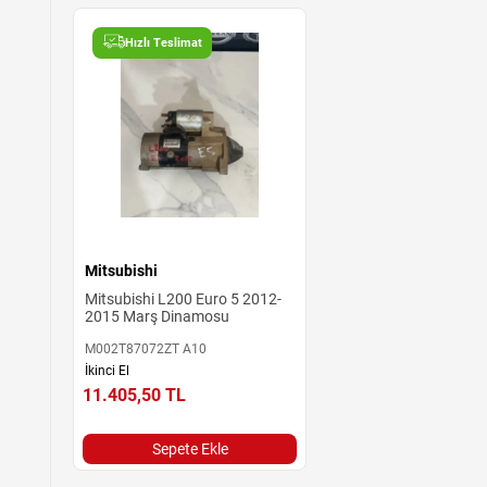
Hızlı Teslimat
Mitsubishi
Mitsubishi L200 Euro 5 2012-
2015 Marş Dinamosu
M002T87072ZT A10
İkinci El
11.405,50
TL
Sepete Ekle