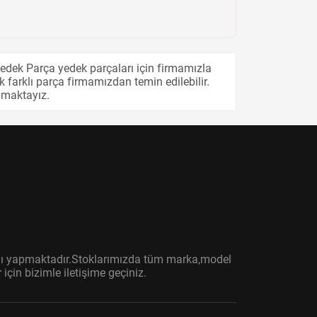
edek Parça yedek parçaları için firmamızla
 farklı parça firmamızdan temin edilebilir.
pmaktayız.
ışını yapmaktadır.Stoklarımızda tüm marka,model
çin bizimle iletişime geçiniz.