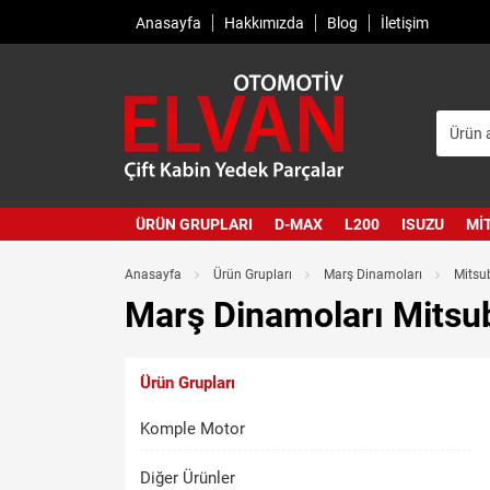
Anasayfa
Hakkımızda
Blog
İletişim
ÜRÜN GRUPLARI
D-MAX
L200
ISUZU
MI
Anasayfa
Ürün Grupları
Marş Dinamoları
Mitsu
Marş Dinamoları Mitsub
Ürün Grupları
Komple Motor
Diğer Ürünler