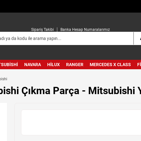
Sipariş Takibi
Banka Hesap Numaralarımız
TSUBISHI
NAVARA
HILUX
RANGER
MERCEDES X CLASS
F
bishi
ishi Çıkma Parça - Mitsubishi