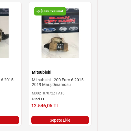
Hızlı Teslimat
Mitsubishi
 6 2015-
Mitsubishi L200 Euro 6 2015-
u
2019 Marş Dinamosu
M002T87072ZT A10
İkinci El
12.546,05
TL
e
Sepete Ekle