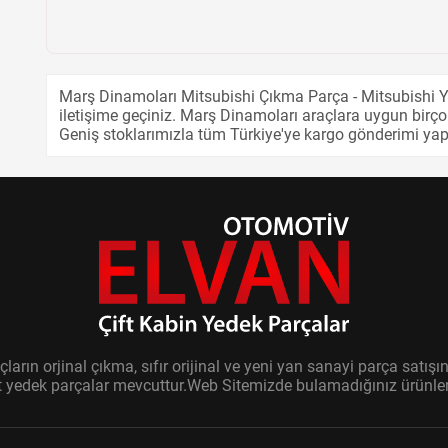
Marş Dinamoları Mitsubishi Çıkma Parça - Mitsubishi Y
iletişime geçiniz. Marş Dinamoları araçlara uygun birçok
Geniş stoklarımızla tüm Türkiye'ye kargo gönderimi ya
ların orjinal çıkma, sıfır orijinal ve yeni yan sanayi parça sat
it yedek parçalar mevcuttur.Web Sitemizde bulamadığınız ürünler i