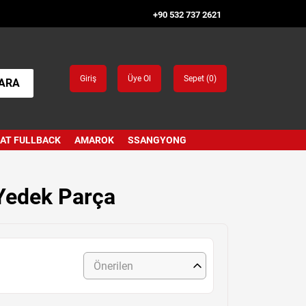
+90 532 737 2621
Giriş
Üye Ol
Sepet (
0
)
ARA
IAT FULLBACK
AMAROK
SSANGYONG
 Yedek Parça
Önerilen