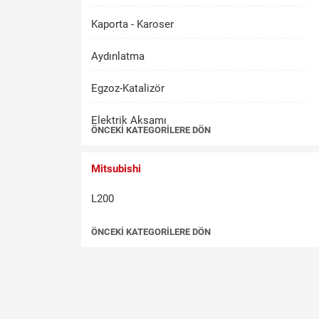
Kaporta - Karoser
Aydınlatma
Egzoz-Katalizör
Elektrik Aksamı
ÖNCEKI KATEGORILERE DÖN
Fren-Debriyaj
Mitsubishi
İç Aksam
L200
Kalorifer-Klima
ÖNCEKI KATEGORILERE DÖN
Kilit-Kontak
Mekanik
Motor Aksamı