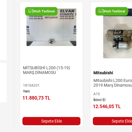
Hızlı Teslimat
Hızlı Teslimat
MİTSUBİSHİ L200 (15-19)
MARŞ DİNAMOSU
Mitsubishi
Mitsubishi L200 Euro
2019 Marş Dinamos
1810A331
Yeni
A10
11.880,73
TL
İkinci El
12.546,05
TL
Sepete Ekle
Sepete Ekl