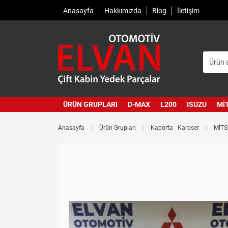
Anasayfa
Hakkımızda
Blog
İletişim
ÜRÜN GRUPLARI
D-MAX
L200
ISUZU
MI
Anasayfa
Ürün Grupları
Kaporta - Karoser
MİTS