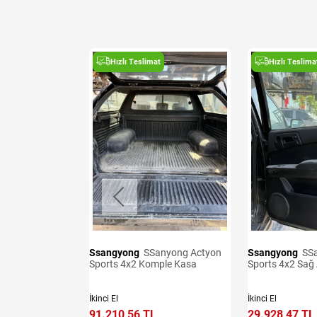
t
Hızlı Teslimat
Hızlı Teslima
Ssangyong
SSanyong Actyon
Ssangyong
SSanyong Actyon
8-2012 Sol Ön
Sports 4x2 Komple Kasa
Sports 4x2 Sağ 
İkinci El
İkinci El
91.210,56 TL
29.928,47 TL