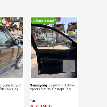
t
Hızlı Teslimat
Hızlı Teslima
Ssangyong
SSanyong Actyon
Ssangyong
SSanyong Actyon
 Ön Kapı Boş
Sports 4x2 Sol Ön Kapı Dolu
Sports 4x2 200
Kapı Boş
Yeni
İkinci El
30.213,50 TL
25.652,98 TL