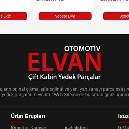
e Ekle
Sepete Ekle
Sepet
ların orjinal çıkma, sıfır orijinal ve yeni yan sanayi parça sat
it yedek parçalar mevcuttur.Web Sitemizde bulamadığınız ürünler i
Ürün Grupları
Isuz
Kaporta - Karoser
Aydınlatma
D-Ma