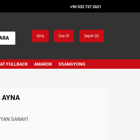
+90 532 737 2621
Giriş
Üye Ol
Sepet (
0
)
ARA
IAT FULLBACK
AMAROK
SSANGYONG
L AYNA
R YAN SANAYİ