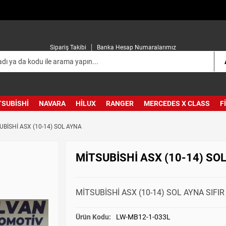
Sipariş Takibi
Banka Hesap Numaralarımız
TSUBISHI
NAVARA
HILUX
RANGER
MERCEDES X CLASS
F
UBİSHİ ASX (10-14) SOL AYNA
MİTSUBİSHİ ASX (10-14) SO
MİTSUBİSHİ ASX (10-14) SOL AYNA SIFI
Ürün Kodu:
LW-MB12-1-033L