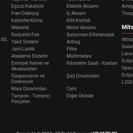
Egzoz-Katalizör
Elektrik Aksamı
Amig
Fren-Debriyaj
İç Aksam
Troo
Kalorifer-Klima
Kilit-Kontak
Mits
Mekanik
Motor Aksamı
Radyatör-Fan
Şanzıman-Diferansiyel
:60,
Attra
Yakıt Sistemi
Airbag
Gala
Jant-Lastik
Filtre
Lance
Ateşleme Sistemi
Multimedya
Eclip
Emniyet Kemer ve
Kilometre Saati - Kadran
Spac
Aksesuarları
Eclip
Süspansiyon ve
Şarj Dinamoları
Direksiyon
L200
Marş Dinamoları
Cam
Tampon - Tampon
Diğer Ürünler
Parçaları