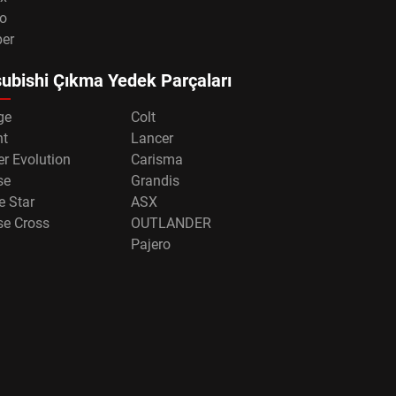
o
per
ubishi Çıkma Yedek Parçaları
ge
Colt
nt
Lancer
r Evolution
Carisma
se
Grandis
e Star
ASX
se Cross
OUTLANDER
Pajero