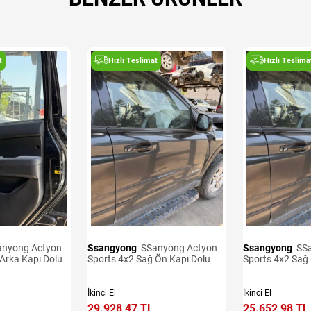
t
Hızlı Teslimat
Hızlı Teslima
Ssangyong
SSanyong Actyon
Ssangyong
SSanyong Actyon
Arka Kapı Dolu
Sports 4x2 Sağ Ön Kapı Dolu
Sports 4x2 Sağ
İkinci El
İkinci El
29.928,47 TL
25.652,98 TL