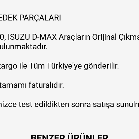
YEDEK PARÇALARI
, ISUZU D-MAX Araçların Orijinal Çıkma
 bulunmaktadır.
argo ile Tüm Türkiye'ye gönderilir.
tamamı faturalıdır.
zce test edildikten sonra satışa sunul
BENZER ÜRÜNLER