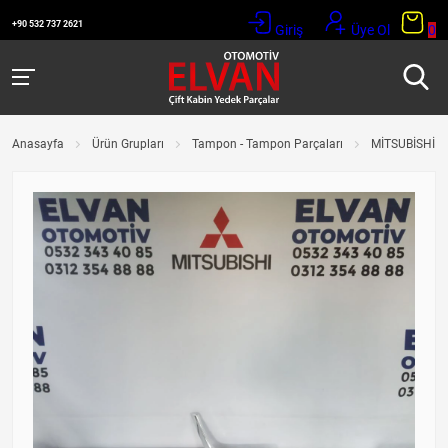
+90 532 737 2621
Giriş
Üye Ol
0
Anasayfa
Ürün Grupları
Tampon - Tampon Parçaları
MİTSUBİSHİ A