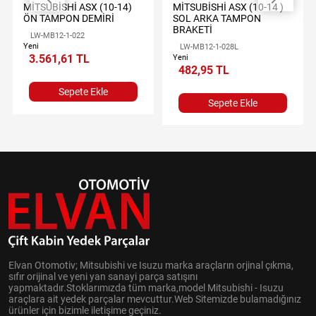
MİTSUBİSHİ ASX (10-14 )
MİTSUBİSHİ ASX (10-14)
SOL ARKA TAMPON
ÖN TAMPON DEMİRİ
BRAKETİ
LW-MB12-1-022
Yeni
LW-MB12-1-028L
3.561,61 TL
Yeni
482,95 TL
Sepete Ekle
Sepete Ekle
Elvan Otomotiv; Mitsubishi ve Isuzu marka araçların orjinal çıkma,
sıfır orijinal ve yeni yan sanayi parça satışını
yapmaktadır.Stoklarımızda tüm marka,model Mitsubishi - Isuzu
araçlara ait yedek parçalar mevcuttur.Web Sitemizde bulamadığınız
ürünler için bizimle iletişime geçiniz.