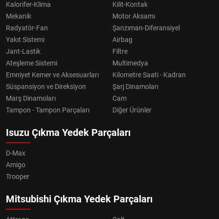
Kalorifer-Klima
Kilit-Kontak
Mekanik
Motor Aksamı
Radyatör-Fan
Şanzıman-Diferansiyel
Yakıt Sistemi
Airbag
Jant-Lastik
Filtre
Ateşleme Sistemi
Multimedya
Emniyet Kemer ve Aksesuarları
Kilometre Saati - Kadran
Süspansiyon ve Direksiyon
Şarj Dinamoları
Marş Dinamoları
Cam
Tampon - Tampon Parçaları
Diğer Ürünler
Isuzu Çıkma Yedek Parçaları
D-Max
Amigo
Trooper
Mitsubishi Çıkma Yedek Parçaları