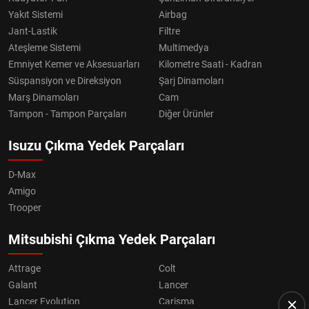
Yakıt Sistemi
Airbag
Jant-Lastik
Filtre
Ateşleme Sistemi
Multimedya
Emniyet Kemer ve Aksesuarları
Kilometre Saati - Kadran
Süspansiyon ve Direksiyon
Şarj Dinamoları
Marş Dinamoları
Cam
Tampon - Tampon Parçaları
Diğer Ürünler
Isuzu Çıkma Yedek Parçaları
D-Max
Amigo
Trooper
Mitsubishi Çıkma Yedek Parçaları
Attrage
Colt
Galant
Lancer
Lancer Evolution
Carisma