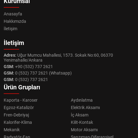
Kurumsal
Anasayfa
Hakkımızda
İletişim
İletişim
Adres:
Uğur Mumcu Mahallesi, 1573. Sokak No:60, 06370
Yenimahalle/Ankara
GSM:
+90 (532) 737 2621
GSM:
0 (532) 737 2621 (Whatsapp)
GSM:
0 (532) 737 2621
Ürün Grupları
Kaporta - Karoser
Aydınlatma
Egzoz-Katalizör
Elektrik Aksamı
Fren-Debriyaj
İç Aksam
Kalorifer-Klima
Kilit-Kontak
Mekanik
Motor Aksamı
Radyatör-Fan
Şanzıman-Diferansiyel