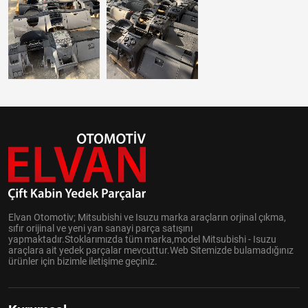
Elvan Otomotiv; Mitsubishi ve Isuzu marka araçların orjinal çıkma,
sıfır orijinal ve yeni yan sanayi parça satışını
yapmaktadır.Stoklarımızda tüm marka,model Mitsubishi - Isuzu
araçlara ait yedek parçalar mevcuttur.Web Sitemizde bulamadığınız
ürünler için bizimle iletişime geçiniz.