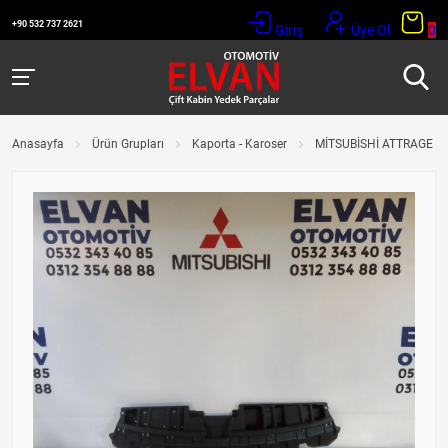
+90 532 737 2621
Giriş
Üye Ol
0
Anasayfa
Ürün Grupları
Kaporta - Karoser
MİTSUBİSHİ ATTRAGE (2