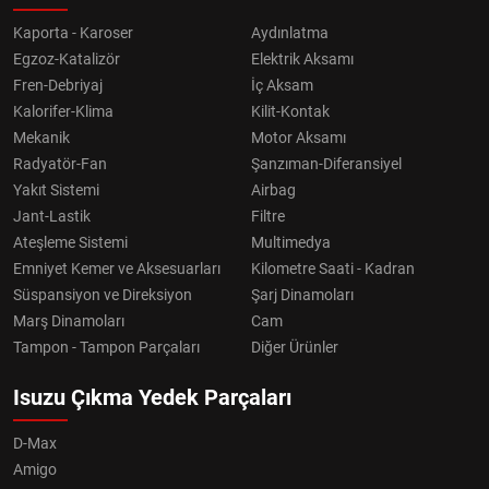
Kaporta - Karoser
Aydınlatma
Egzoz-Katalizör
Elektrik Aksamı
Fren-Debriyaj
İç Aksam
Kalorifer-Klima
Kilit-Kontak
Mekanik
Motor Aksamı
Radyatör-Fan
Şanzıman-Diferansiyel
Yakıt Sistemi
Airbag
Jant-Lastik
Filtre
Ateşleme Sistemi
Multimedya
Emniyet Kemer ve Aksesuarları
Kilometre Saati - Kadran
Süspansiyon ve Direksiyon
Şarj Dinamoları
Marş Dinamoları
Cam
Tampon - Tampon Parçaları
Diğer Ürünler
Isuzu Çıkma Yedek Parçaları
D-Max
Amigo