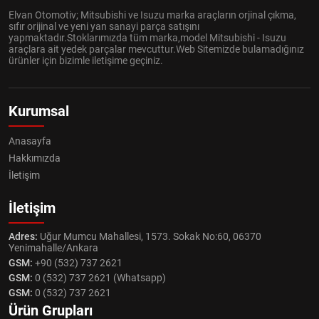
Elvan Otomotiv; Mitsubishi ve Isuzu marka araçların orjinal çıkma,
sıfır orijinal ve yeni yan sanayi parça satışını
yapmaktadır.Stoklarımızda tüm marka,model Mitsubishi - Isuzu
araçlara ait yedek parçalar mevcuttur.Web Sitemizde bulamadığınız
ürünler için bizimle iletişime geçiniz.
Kurumsal
Anasayfa
Hakkımızda
İletişim
İletişim
Adres:
Uğur Mumcu Mahallesi, 1573. Sokak No:60, 06370
Yenimahalle/Ankara
GSM:
+90 (532) 737 2621
GSM:
0 (532) 737 2621 (Whatsapp)
GSM:
0 (532) 737 2621
Ürün Grupları