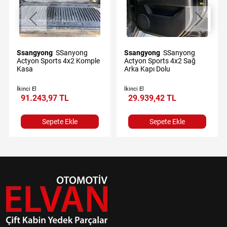
Ssangyong
SSanyong
Ssangyong
SSanyong
Actyon Sports 4x2 Komple
Actyon Sports 4x2 Sağ
Kasa
Arka Kapı Dolu
İkinci El
İkinci El
91.243,97 TL
29.939,42 TL
Sepete Ekle
Sepete Ekle