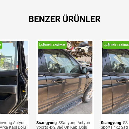
BENZER ÜRÜNLER
t
Hızlı Teslimat
Hızlı Teslima
Ssangyong
SSanyong Actyon
Ssangyong
SSanyong Actyon
Arka Kapı Dolu
Sports 4x2 Sağ Ön Kapı Dolu
Sports 4x2 Sağ