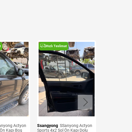
t
Hızlı Teslimat
Hızlı Teslima
Ssangyong
SSanyong Actyon
Ssangyong
SSanyong Actyon
 Ön Kapı Boş
Sports 4x2 Sol Ön Kapı Dolu
Sports 4x2 200