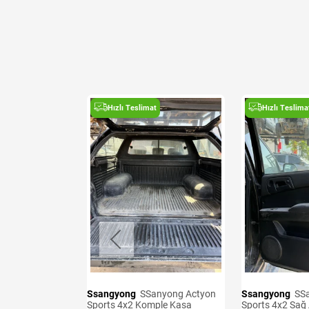
t
Hızlı Teslimat
Hızlı Teslima
Ssangyong
SSanyong Actyon
Ssangyong
SSanyong Actyon
8-2012 Sol Ön
Sports 4x2 Komple Kasa
Sports 4x2 Sağ 