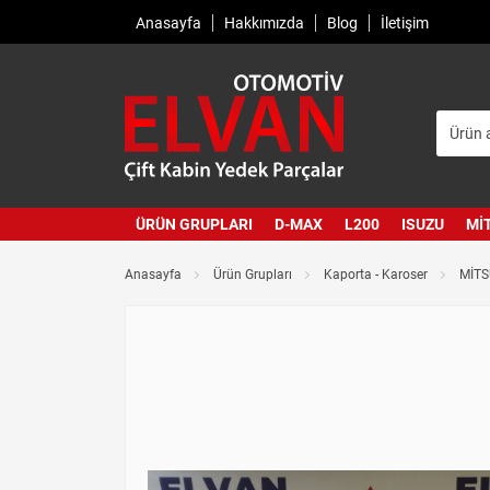
Anasayfa
Hakkımızda
Blog
İletişim
ÜRÜN GRUPLARI
D-MAX
L200
ISUZU
MI
Anasayfa
Ürün Grupları
Kaporta - Karoser
MİTS