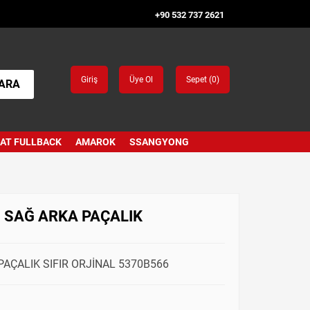
+90 532 737 2621
Giriş
Üye Ol
Sepet (
0
)
ARA
IAT FULLBACK
AMAROK
SSANGYONG
) SAĞ ARKA PAÇALIK
PAÇALIK SIFIR ORJİNAL 5370B566