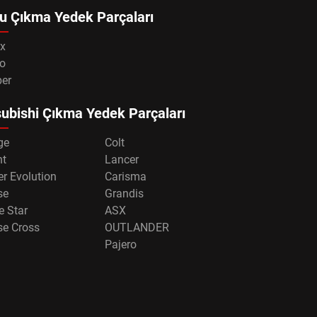
u Çıkma Yedek Parçaları
x
o
per
ubishi Çıkma Yedek Parçaları
ge
Colt
nt
Lancer
r Evolution
Carisma
se
Grandis
e Star
ASX
se Cross
OUTLANDER
Pajero