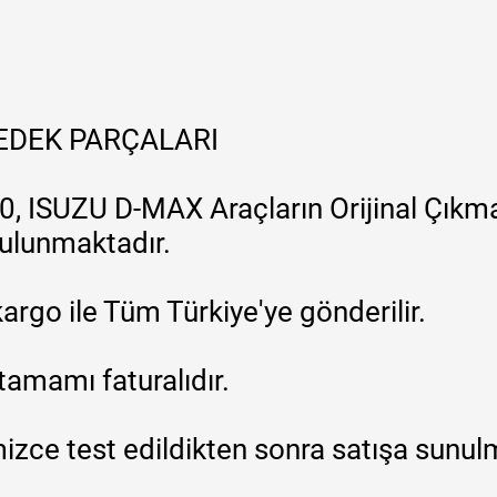
YEDEK PARÇALARI
, ISUZU D-MAX Araçların Orijinal Çıkma
 bulunmaktadır.
argo ile Tüm Türkiye'ye gönderilir.
tamamı faturalıdır.
zce test edildikten sonra satışa sunul