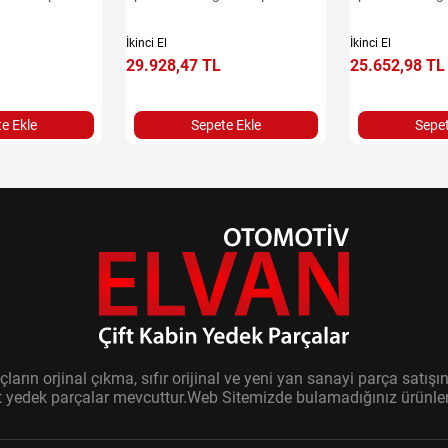
İkinci El
İkinci El
29.928,47 TL
25.652,98 TL
e Ekle
Sepete Ekle
Sepet
ların orjinal çıkma, sıfır orijinal ve yeni yan sanayi parça sat
it yedek parçalar mevcuttur.Web Sitemizde bulamadığınız ürünler i