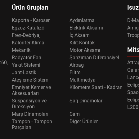
Ürün Grupları
Isuz
Kaporta - Karoser
Aydınlatma
D-Ma
Egzoz-Katalizör
Elektrik Aksamı
Amig
Fren-Debriyaj
İç Aksam
Troo
Kalorifer-Klima
Kilit-Kontak
Mits
Mekanik
Motor Aksamı
Radyatör-Fan
Şanzıman-Diferansiyel
:60,
Attra
Yakıt Sistemi
Airbag
Gala
Jant-Lastik
Filtre
Lance
Ateşleme Sistemi
Multimedya
Eclip
Emniyet Kemer ve
Kilometre Saati - Kadran
Spac
Aksesuarları
Eclip
Süspansiyon ve
Şarj Dinamoları
Direksiyon
L200
Marş Dinamoları
Cam
Tampon - Tampon
Diğer Ürünler
Parçaları