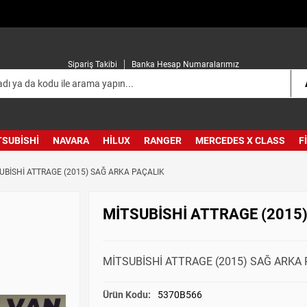
Sipariş Takibi
Banka Hesap Numaralarımız
TSUBISHI
NAVARA
HILUX
RANGER
MERCEDES X CLASS
F
UBİSHİ ATTRAGE (2015) SAĞ ARKA PAÇALIK
MİTSUBİSHİ ATTRAGE (2015
MİTSUBİSHİ ATTRAGE (2015) SAĞ ARKA 
Ürün Kodu:
5370B566