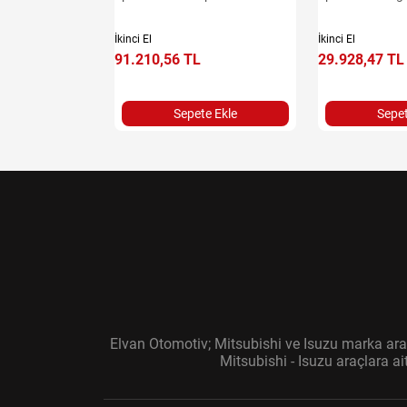
İkinci El
İkinci El
91.210,56 TL
29.928,47 TL
e Ekle
Sepete Ekle
Sepet
Elvan Otomotiv; Mitsubishi ve Isuzu marka araç
Mitsubishi - Isuzu araçlara a