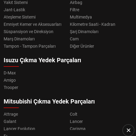
Yakıt Sistemi
Airbag
Jant-Lastik
Filtre
Ateşleme Sistemi
Multimedya
Emniyet Kemer ve Aksesuarları
Kilometre Saati - Kadran
Süspansiyon ve Direksiyon
Şarj Dinamoları
Marş Dinamoları
Cam
Tampon - Tampon Parçaları
Diğer Ürünler
Isuzu Çıkma Yedek Parçaları
D-Max
Amigo
Trooper
Mitsubishi Çıkma Yedek Parçaları
Attrage
Colt
Galant
Lancer
Lancer Evolution
Carisma