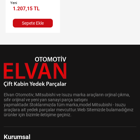
Yeni
1.207,15 TL
Sepete Ekle
Elvan Otomotiv; Mitsubishi ve Isuzu marka araçların orjinal çıkma,
sıfır orijinal ve yeni yan sanayi parça satışını
yapmaktadır.Stoklarımızda tüm marka,model Mitsubishi - Isuzu
araçlara ait yedek parçalar mevcuttur.Web Sitemizde bulamadığınız
ürünler için bizimle iletişime geçiniz.
Kurumsal