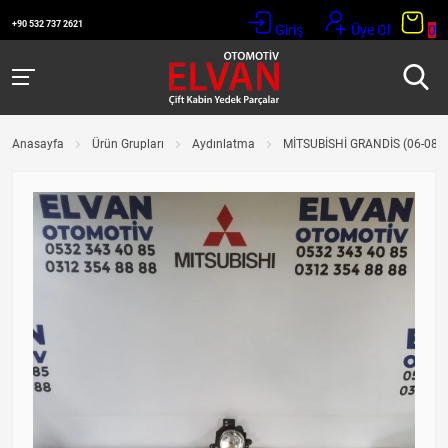
+90 532 737 2621
Giriş
Üye Ol
0
Anasayfa
Ürün Grupları
Aydınlatma
MİTSUBİSHİ GRANDİS (06-08) 