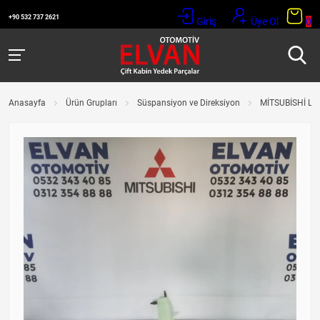
+90 532 737 2621
Giriş
Üye Ol
0
Anasayfa
Ürün Grupları
Süspansiyon ve Direksiyon
MİTSUBİSHİ L2