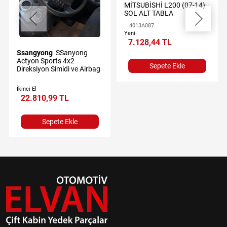
MİTSUBİSHİ L200 (07-14)
SOL ALT TABLA
4013A087
Yeni
7.128,44 TL
Ssangyong
SSanyong
Actyon Sports 4x2
Sepete Ekle
Direksiyon Simidi ve Airbag
İkinci El
22.810,99 TL
Sepete Ekle