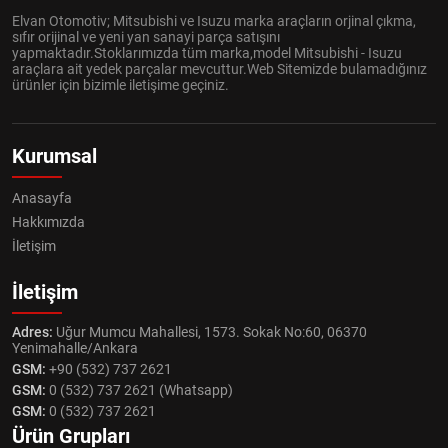
Elvan Otomotiv; Mitsubishi ve Isuzu marka araçların orjinal çıkma,
sıfır orijinal ve yeni yan sanayi parça satışını
yapmaktadır.Stoklarımızda tüm marka,model Mitsubishi - Isuzu
araçlara ait yedek parçalar mevcuttur.Web Sitemizde bulamadığınız
ürünler için bizimle iletişime geçiniz.
Kurumsal
Anasayfa
Hakkımızda
İletişim
İletişim
Adres:
Uğur Mumcu Mahallesi, 1573. Sokak No:60, 06370
Yenimahalle/Ankara
GSM:
+90 (532) 737 2621
GSM:
0 (532) 737 2621 (Whatsapp)
GSM:
0 (532) 737 2621
Ürün Grupları