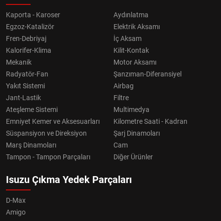
Kaporta - Karoser
Aydınlatma
Egzoz-Katalizör
Elektrik Aksamı
Fren-Debriyaj
İç Aksam
Kalorifer-Klima
Kilit-Kontak
Mekanik
Motor Aksamı
Radyatör-Fan
Şanzıman-Diferansiyel
Yakıt Sistemi
Airbag
Jant-Lastik
Filtre
Ateşleme Sistemi
Multimedya
Emniyet Kemer ve Aksesuarları
Kilometre Saati - Kadran
Süspansiyon ve Direksiyon
Şarj Dinamoları
Marş Dinamoları
Cam
Tampon - Tampon Parçaları
Diğer Ürünler
Isuzu Çıkma Yedek Parçaları
D-Max
Amigo