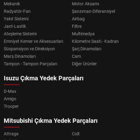
Mekanik
Motor Aksamı
Radyatör-Fan
Şanzıman-Diferansiyel
Yakıt Sistemi
Airbag
Jant-Lastik
Filtre
Ateşleme Sistemi
Multimedya
Emniyet Kemer ve Aksesuarları
Kilometre Saati - Kadran
Süspansiyon ve Direksiyon
Şarj Dinamoları
Marş Dinamoları
Cam
Tampon - Tampon Parçaları
Diğer Ürünler
Isuzu Çıkma Yedek Parçaları
D-Max
Amigo
Trooper
Mitsubishi Çıkma Yedek Parçaları
Attrage
Colt