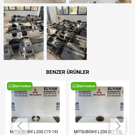
BENZER ÜRÜNLER
Hızlı Teslimat
Hızlı Teslimat
MİTSUBİSHİ L200 (15-19)
MİTSUBİSHİ L200 (07-15)