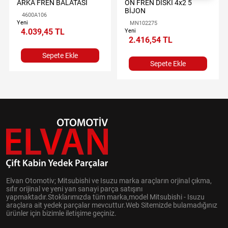
ARKA FREN BALATASI
ÖN FREN DİSKİ 4x2 5
BİJON
4600A106
Yeni
MN102275
4.039,45 TL
Yeni
2.416,54 TL
Sepete Ekle
Sepete Ekle
Elvan Otomotiv; Mitsubishi ve Isuzu marka araçların orjinal çıkma,
sıfır orijinal ve yeni yan sanayi parça satışını
yapmaktadır.Stoklarımızda tüm marka,model Mitsubishi - Isuzu
araçlara ait yedek parçalar mevcuttur.Web Sitemizde bulamadığınız
ürünler için bizimle iletişime geçiniz.