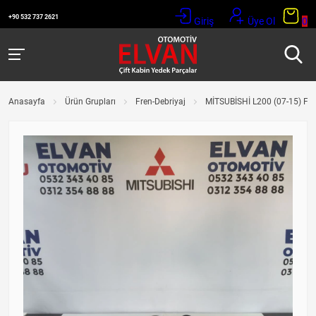
+90 532 737 2621
Giriş
Üye Ol
0
Anasayfa
Ürün Grupları
Fren-Debriyaj
MİTSUBİSHİ L200 (07-15) F