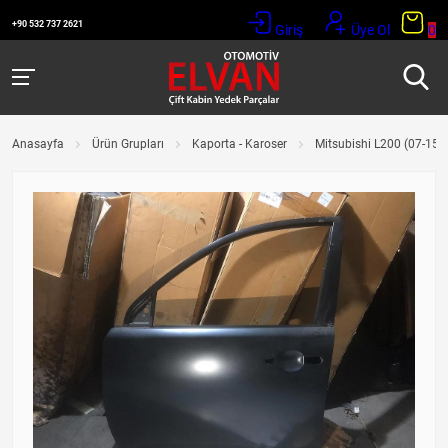
+90 532 737 2621
Giriş
Üye Ol
0
Anasayfa
Ürün Grupları
Kaporta - Karoser
Mitsubishi L200 (07-15)