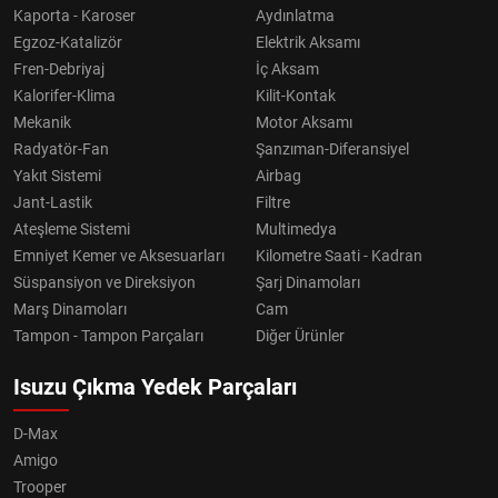
Kaporta - Karoser
Aydınlatma
Egzoz-Katalizör
Elektrik Aksamı
Fren-Debriyaj
İç Aksam
Kalorifer-Klima
Kilit-Kontak
Mekanik
Motor Aksamı
Radyatör-Fan
Şanzıman-Diferansiyel
Yakıt Sistemi
Airbag
Jant-Lastik
Filtre
Ateşleme Sistemi
Multimedya
Emniyet Kemer ve Aksesuarları
Kilometre Saati - Kadran
Süspansiyon ve Direksiyon
Şarj Dinamoları
Marş Dinamoları
Cam
Tampon - Tampon Parçaları
Diğer Ürünler
Isuzu Çıkma Yedek Parçaları
D-Max
Amigo
Trooper