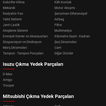
Kalorifer-Klima
Kilit-Kontak
Mekanik
Motor Aksamı
Radyatör-Fan
Şanzıman-Diferansiyel
Yakıt Sistemi
Airbag
Jant-Lastik
Filtre
Ateşleme Sistemi
Multimedya
Emniyet Kemer ve Aksesuarları
Kilometre Saati - Kadran
Süspansiyon ve Direksiyon
Şarj Dinamoları
Marş Dinamoları
Cam
Tampon - Tampon Parçaları
Diğer Ürünler
Isuzu Çıkma Yedek Parçaları
D-Max
Amigo
Trooper
Mitsubishi Çıkma Yedek Parçaları