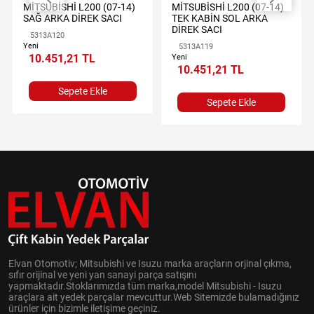
MİTSUBİSHİ L200 (07-14)
MİTSUBİSHİ L200 (07-14)
SAĞ ARKA DİREK SACI
TEK KABİN SOL ARKA
DİREK SACI
5313A120
Yeni
5313A119
10.451,21 TL
Yeni
10.451,21 TL
Sepete Ekle
Sepete Ekle
Elvan Otomotiv; Mitsubishi ve Isuzu marka araçların orjinal çıkma,
sıfır orijinal ve yeni yan sanayi parça satışını
yapmaktadır.Stoklarımızda tüm marka,model Mitsubishi - Isuzu
araçlara ait yedek parçalar mevcuttur.Web Sitemizde bulamadığınız
ürünler için bizimle iletişime geçiniz.